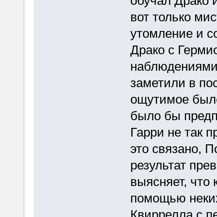
обучал Драко 
вот только ми
утомление и со
Драко с Герми
наблюдениями 
заметили в пос
ощутимое был
было бы предп
Гарри не так п
это связано, 
результат прев
выясняет, что 
помощью неких
Квиррелла с п