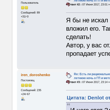
летнюю ночь о ГП и мет
Пользователь
«
Ответ #2 :
07 Июня 2017, 23:01 »
Сообщений: 89
+31/-0
Я бы не искал
вложил его. Т
сделать!
Автор, у вас о
пропадает усп
Re: Есть ли рационально
iren_doroshenko
летнюю ночь о ГП и мет
Постоялец
«
Ответ #3 :
07 Июня 2017, 23:14 »
Сообщений: 235
+24/-67
Цитата: Denlot о