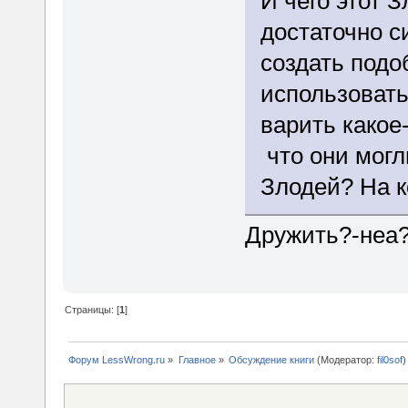
И чего этот 
достаточно с
создать подо
использовать
варить какое-
что они могли
Злодей? На к
Дружить?-неа?
Страницы: [
1
]
Форум LessWrong.ru
»
Главное
»
Обсуждение книги
(Модератор:
fil0sof
)