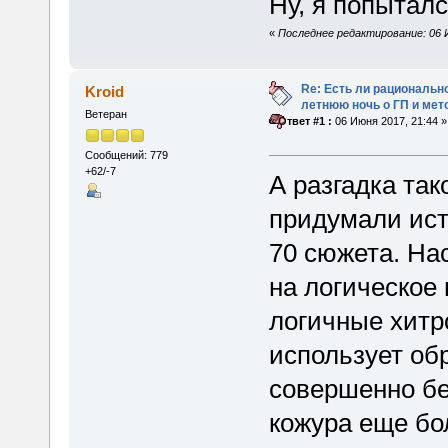
Ну, я попытал
«
Последнее редактирование: 06 И
Re: Есть ли рационально
Kroid
летнюю ночь о ГП и мет
Ветеран
«
Ответ #1 :
06 Июня 2017, 21:44 »
Сообщений: 779
+62/-7
А разгадка так
придумали ист
70 сюжета. На
на логическое
логичные хитр
использует обр
совершенно бе
кожура еще бол