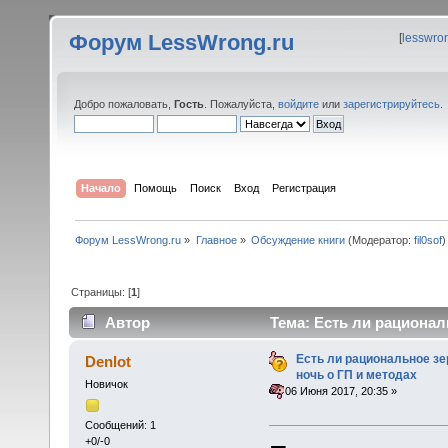
Форум LessWrong.ru
[
lesswro
Добро пожаловать,
Гость
. Пожалуйста,
войдите
или
зарегистрируйтесь
.
Начало
Помощь
Поиск
Вход
Регистрация
Форум LessWrong.ru
»
Главное
»
Обсуждение книги
(Модератор:
fil0sof
)
Страницы: [
1
]
Автор
Тема: Есть ли рационал
(Прочитано 15435 раз)
Есть ли рациональное зе
Denlot
ночь о ГП и методах
Новичок
«
:
06 Июня 2017, 20:35 »
Сообщений: 1
+0/-0