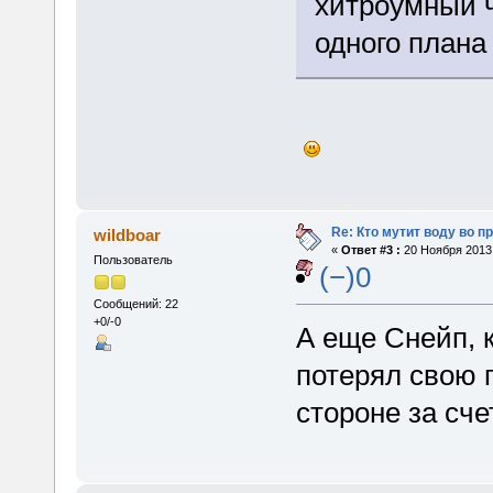
хитроумный ч
одного плана
Re: Кто мутит воду во п
wildboar
«
Ответ #3 :
20 Ноября 2013,
Пользователь
(−)0
Сообщений: 22
+0/-0
А еще Снейп, к
потерял свою 
стороне за сч