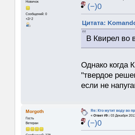
Новичок
(−)0
Сообщений: 0
+2/-2
Цитата: Komando
В Квирел во 
Однако когда К
"твердое решен
если не напуга
Re: Кто мутит воду во п
Morgoth
«
Ответ #9 :
03 Декабря 2013
Гость
(−)0
Ветеран