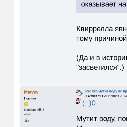
оказывает на
Квиррелла явн
тому причиной
(Да и в истор
"засветился".)
Re: Кто мутит воду во п
Matvey
«
Ответ #6 :
21 Ноября 2013,
Новичок
(−)0
Сообщений: 8
+0/-0
Мутит воду, п