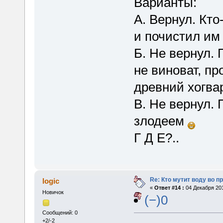
Варианты:
А. Вернул. Кто
и почистил им
Б. Не вернул.
не виноват, пр
древний хогва
В. Не вернул.
злодеем
Г Д Е?..
Re: Кто мутит воду во п
logic
«
Ответ #14 :
04 Декабря 201
Новичок
(−)0
Сообщений: 0
+2/-2