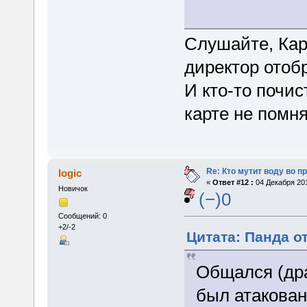
проведено ра
Слушайте, Кар
директор отоб
И кто-то почис
карте не помня
Re: Кто мутит воду во п
logic
«
Ответ #12 :
04 Декабря 201
Новичок
(−)0
Сообщений: 0
+2/-2
Цитата: Панда от
Общался (дра
был атакован.