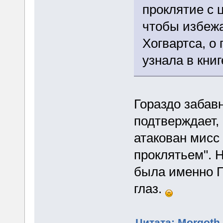
проклятие с 
чтобы избеж
Хогвартса, о
узнала в книг
Гораздо забав
подтверждает, 
атакован мис
проклятьем". Н
была именно Г
глаз.
Цитата: Morgoth 