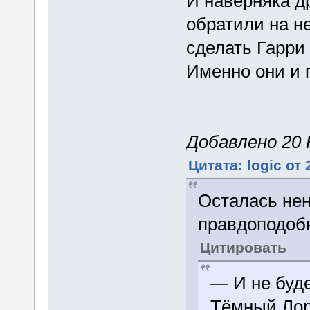
И наверняка д
обратили на не
сделать Гарри
Именно они и 
Добавлено 20 Н
Цитата: logic от
Осталась нен
правдоподобн
Цитировать
— И не буде
Тёмный Лорд