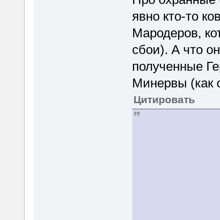
явно кто-то к
Мародеров, ко
сбои). А что о
полученные Ге
Минервы (как о
Цитировать
Каким-то обр
тролль, и на
не отреагиро
тролль сумел
молчали до с
понять, как т