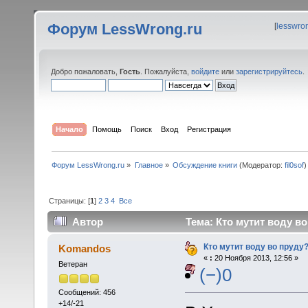
Форум LessWrong.ru
[
lesswro
Добро пожаловать,
Гость
. Пожалуйста,
войдите
или
зарегистрируйтесь
.
Начало
Помощь
Поиск
Вход
Регистрация
Форум LessWrong.ru
»
Главное
»
Обсуждение книги
(Модератор:
fil0sof
)
Страницы: [
1
]
2
3
4
Все
Автор
Тема: Кто мутит воду во
Кто мутит воду во пруду
Komandos
«
:
20 Ноября 2013, 12:56 »
Ветеран
(−)0
Сообщений: 456
+14/-21