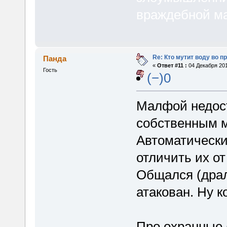
враждебной ма
Re: Кто мутит воду во п
Панда
«
Ответ #11 :
04 Декабря 201
Гость
(−)0
Малфой недост
собственным м
Автоматически
отличить их о
Общался (драл
атакован. Ну к
Про охранные 