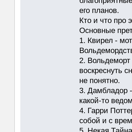
благоприятные
его планов.
Кто и что про 
Основные пре
1. Квирел - мо
Вольдемордст
2. Вольдеморт
воскреснуть сн
не понятно.
3. Дамбладор -
какой-то ведом
4. Гарри Потт
собой и с вре
5. Некая Тайн