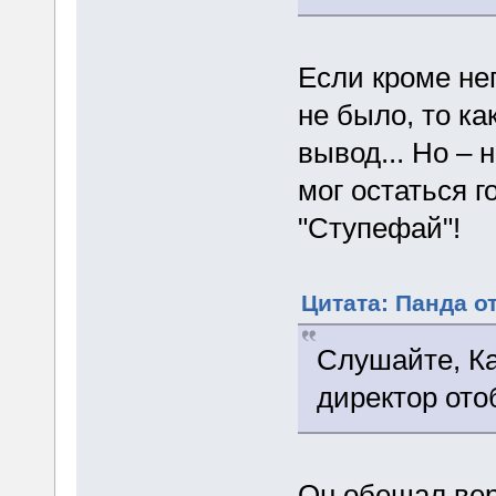
Если кроме не
не было, то к
вывод... Но – 
мог остаться 
"Ступефай"!
Цитата: Панда от
Слушайте, Ка
директор ото
Он обещал вер