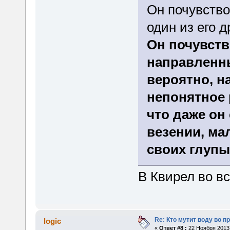
Он почувство
один из его д
Он почувств
направленны
вероятно, н
непонятное 
что даже он
везении, ма
своих глупы
В Квирел во в
Re: Кто мутит воду во п
logic
«
Ответ #8 :
22 Ноября 2013,