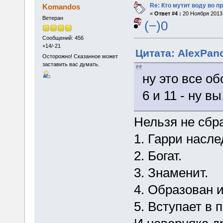
Re: Кто мутит воду во п
Komandos
«
Ответ #4 :
20 Ноября 2013,
Ветеран
(−)0
Сообщений: 456
+14/-21
Цитата: AlexPanc
Осторожно! Сказанное может
заставить вас думать.
ну это все об
6 и 11 - ну в
Нельзя не сбр
1. Гарри насле
2. Богат.
3. Знаменит.
4. Образован и
5. Вступает в 