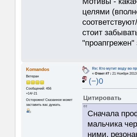
Мотивы - кака
целями (вполн
соответствуют
стоит забыват
"проапгрежен" 
Re: Кто мутит воду во п
Komandos
«
Ответ #7 :
21 Ноября 2013,
Ветеран
(−)0
Сообщений: 456
+14/-21
Цитировать
Осторожно! Сказанное может
заставить вас думать.
Сначала про
мальчика че
ними, резона