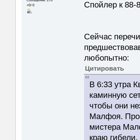
Сообщений: 278
Спойлер к 88-8
+0/-0
Сейчас перечи
предшествовав
любопытно:
Цитировать
В 6:33 утра 
каминную сет
чтобы они н
Малфоя. Про
мистера Малф
краю гибели