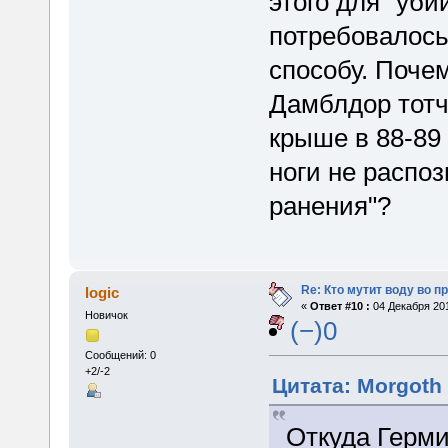
этого для "уб
потребовалось
способу. Почем
Дамблдор тотч
крыше в 88-89
ноги не распо
ранения"?
Re: Кто мутит воду во п
logic
«
Ответ #10 :
04 Декабря 201
Новичок
(−)0
Сообщений: 0
+2/-2
Цитата: Morgoth 
Откуда Герми