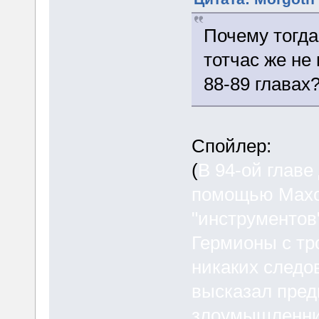
Почему тогда
тотчас же не
88-89 главах
Спойлер:
(
В 94-ой главе
помощью Махо
"инструментов
Гермионы с тр
никаких следов
высказал пред
злоумышленник