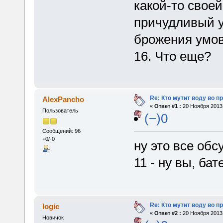
какой-то свое
причудливый у
брожения умов
16. Что еще?
Re: Кто мутит воду во п
AlexPancho
«
Ответ #1 :
20 Ноября 2013,
Пользователь
(−)0
Сообщений: 96
+0/-0
ну это все обс
11 - ну вы, ба
Re: Кто мутит воду во п
logic
«
Ответ #2 :
20 Ноября 2013,
Новичок