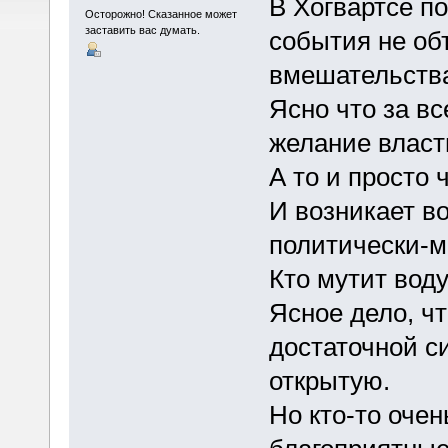
В Хогвартсе п
Осторожно! Сказанное может
заставить вас думать.
события не об
вмешательств
Ясно что за вс
желание власти
А то и просто
И возникает во
политически-м
Кто мутит воду
Ясное дело, чт
достаточной с
открытую.
Но кто-то оче