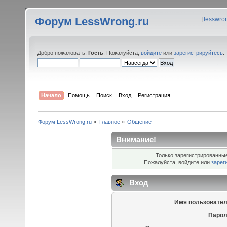
Форум LessWrong.ru
[
lesswro
Добро пожаловать,
Гость
. Пожалуйста,
войдите
или
зарегистрируйтесь
.
Начало
Помощь
Поиск
Вход
Регистрация
Форум LessWrong.ru
»
Главное
»
Общение
Внимание!
Только зарегистрированные
Пожалуйста, войдите или
зарег
Вход
Имя пользовател
Парол