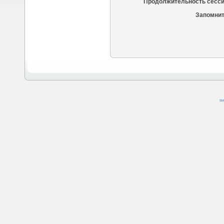
Продолжительность сесси
Запомнит
SM