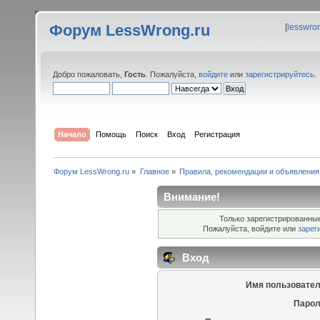
Форум LessWrong.ru
[
lesswro
Добро пожаловать,
Гость
. Пожалуйста,
войдите
или
зарегистрируйтесь
.
Начало
Помощь
Поиск
Вход
Регистрация
Форум LessWrong.ru
»
Главное
»
Правила, рекомендации и объявления
Внимание!
Только зарегистрированные
Пожалуйста, войдите или
зарег
Вход
Имя пользовател
Парол