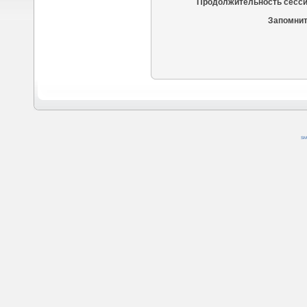
Продолжительность сесси
Запомнит
SM