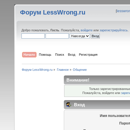
Форум LessWrong.ru
[
lesswro
Добро пожаловать,
Гость
. Пожалуйста,
войдите
или
зарегистрируйтесь
.
Начало
Помощь
Поиск
Вход
Регистрация
Форум LessWrong.ru
»
Главное
»
Общение
Внимание!
Только зарегистрированные
Пожалуйста, войдите или
зарег
Вход
Имя пользовател
Парол