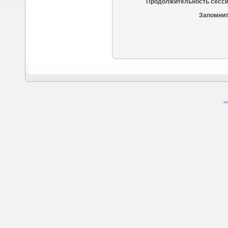
Продолжительность сесси
Запомнит
SM