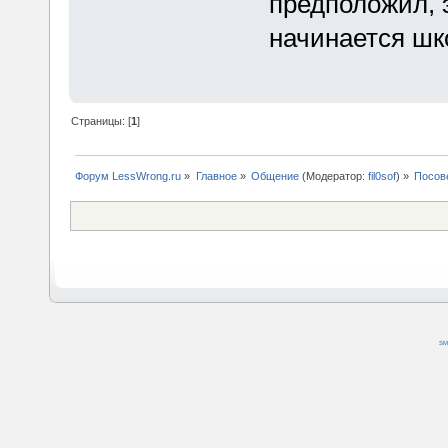
предположил, э
начинается шк
Страницы: [
1
]
Форум LessWrong.ru
»
Главное
»
Общение
(Модератор:
fil0sof
) »
Посове
SM