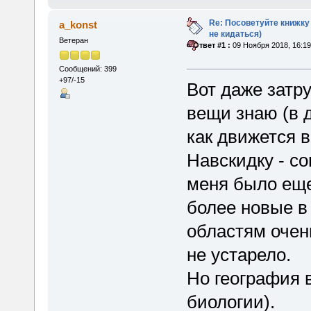
Re: Посоветуйте книжку
a_konst
не кидаться)
Ветеран
«
Ответ #1 :
09 Ноября 2018, 16:19
Сообщений: 399
+97/-15
Вот даже затру
вещи знаю (в д
как движется 
Навскидку - со
меня было еще
более новые в
областям очен
не устарело.
Но география 
биологии).