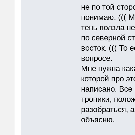
не по той стор
понимаю. ((( М
тень ползла не
по северной ст
восток. ((( То
вопросе.
Мне нужна кака
которой про эт
написано. Все
тропики, полож
разобраться, 
объясню.