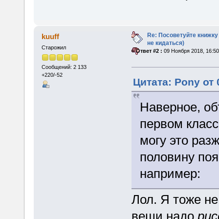
Re: Посоветуйте книжку
kuuff
не кидаться)
Старожил
«
Ответ #2 :
09 Ноября 2018, 16:50
Сообщений: 2 133
+220/-52
Цитата: Pony от 
Наверное, об
первом класс
могу это разж
половину поя
например:
Лол. Я тоже не
вещи надо
рис