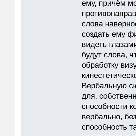
ему, причём м
противонаправ
слова наверно
создать ему ф
видеть глазам
будут слова, ч
обработку виз
кинестетическ
Вербальную сю
для, собственн
способности к
вербально, без
способность т