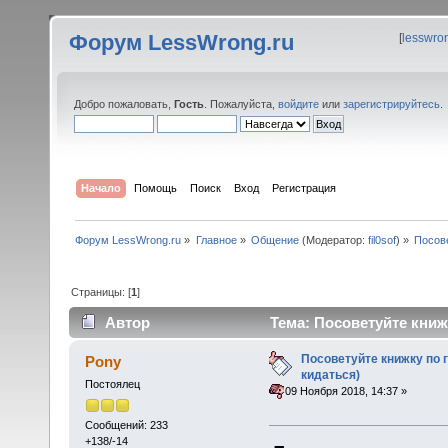
Форум LessWrong.ru
[
lesswro
Добро пожаловать,
Гость
. Пожалуйста,
войдите
или
зарегистрируйтесь
.
Начало
Помощь
Поиск
Вход
Регистрация
Форум LessWrong.ru
»
Главное
»
Общение
(Модератор:
fil0sof
) »
Посове
Страницы: [
1
]
Автор
Тема: Посоветуйте книж
раз)
Посоветуйте книжку по 
Pony
кидаться)
Постоялец
«
:
09 Ноября 2018, 14:37 »
Сообщений: 233
+138/-14