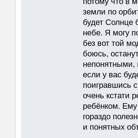
потому что в 
земли по орбит
будет Солнце 
небе. Я могу п
без вот той мо
боюсь, остану
непонятными, 
если у вас буд
поигравшись с 
очень кстати 
ребёнком. Ему
гораздо полез
и понятных об