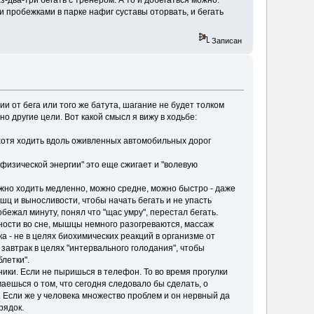
 и пробежками в парке нафиг суставы оторвать, и бегать
Записан
чии от бега или того же батута, шагание не будет толком
о другие цели. Вот какой смысл я вижу в ходьбе:
(хотя ходить вдоль оживленных автомобильных дорог
 "физической энергии" это еще сжигает и "волевую
Можно ходить медленно, можно средне, можно быстро - даже
шц и выносливости, чтобы начать бегать и не упасть
бежал минуту, понял что "щас умру", перестал бегать.
жности во сне, мышцы немного разогреваются, массаж
а - не в целях биохимических реакций в организме от
 завтрак в целях "интервального голодания", чтобы
блетки".
ники. Если не пыришься в телефон. То во время прогулки
аешься о том, что сегодня следовало бы сделать, о
Если же у человека множество проблем и он нервный да
рядок.