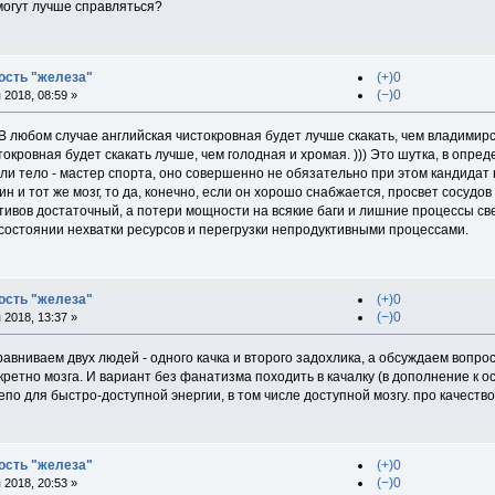
могут лучше справляться?
ость "железа"
(+)0
(−)0
2018, 08:59 »
 В любом случае английская чистокровная будет лучше скакать, чем владимир
окровная будет скакать лучше, чем голодная и хромая. ))) Это шутка, в опре
сли тело - мастер спорта, оно совершенно не обязательно при этом кандидат
ин и тот же мозг, то да, конечно, если он хорошо снабжается, просвет сосуд
ивов достаточный, а потери мощности на всякие баги и лишние процессы свед
 состоянии нехватки ресурсов и перегрузки непродуктивными процессами.
ость "железа"
(+)0
(−)0
2018, 13:37 »
сравниваем двух людей - одного качка и второго задохлика, а обсуждаем вопрос
нкретно мозга. И вариант без фанатизма походить в качалку (в дополнение к
епо для быстро-доступной энергии, в том числе доступной мозгу. про качество с
ость "железа"
(+)0
(−)0
2018, 20:53 »