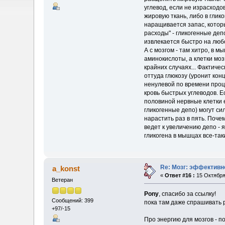
углевод, если не израсходо
жировую ткань, либо в глик
наращивается запас, которы
расходы" - гликогенные деп
извлекается быстро на люб
А с мозгом - там хитро, в м
аминокислоты, а клетки моз
крайних случаях... Фактиче
оттуда глюкозу (уронит конц
ненулевой по времени проце
кровь быстрых углеводов. Е
половиной нервные клетки 
гликогенные депо) могут си
нарастить раз в пять. Поче
ведет к увеличению депо - 
гликогена в мышцах все-так
Re: Мозг: эффективн
a_konst
«
Ответ #16 :
15 Октября 
Ветеран
Pony
, спасибо за ссылку!
Сообщений: 399
пока там даже спрашивать р
+97/-15
Про энергию для мозгов - по