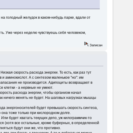
 на голодный желудок в каком-нибудь парке, вдали от
ить. Уже через неделю чувствуешь себя человеком,
Записан
изкая скорость расхода энергии. То есть, как раз тут
 и аминокислот. А с синтезом маленькое "но": им
я запасания не производится. Адипоциты возвращают в
е клетки - а нервные не умеют.
скорость расхода энергии, чтобы организм начал
так ничего менять не будет. На шаговых нагрузках мышцы
хода энергоносителей будет превышать скорость синтеза,
 она тоже только при кислородном долге.
. Или будет хватать текущих депо, уж килограммчик-то
ься (хотя все остальные, кроме буферных, в определенной
няться будут они же, что противно.
з-два-три бегать с тренером. А то и добегаться можно.