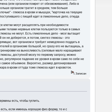
ничена (или организм помрет от обезвоживания). Либо в
 больше организм тратит в среднем, тем больше
елочью" - глюкоза в крови и мышцах, "карточка на текущие
 поступившего с пищей идет в гликогенные депо, откуда
и все клетки могут расщеплять при необходимости
выми телами нервные клетки пользуются только в самых
глюкозы не могут. Есть гликогенные депо - мозг вытащит
й он не доберется, и потом, синтез глюкозы - это
прямщас, вот организм и требует немедленно поддать в
ителей в организме большой, но сразу его не вытащишь, а
, тренировки на выносливость (силовые мало наращивают
глюкозы, доступной мозгу по первому запросу, можно
но, регулярное падение ее уровня в крови само по себе не
о не самое объемное. Вероятно, размер депонирования
ара в крови оттуда тоже глюкоза идет в кровоток.
Записан
ермины есть, чтобы гуглить.
о есть, если имеешь хорошую физ.форму, то и с