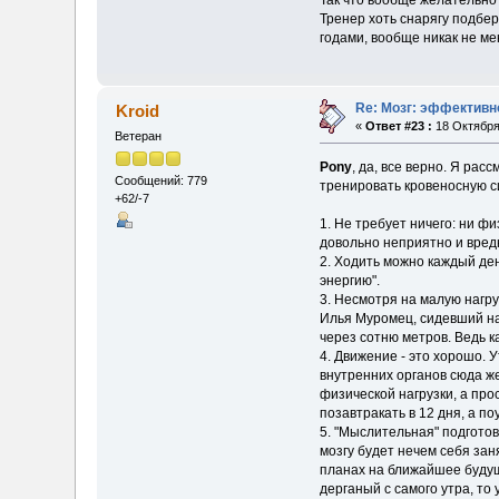
Тренер хоть снарягу подбер
годами, вообще никак не м
Re: Мозг: эффективн
Kroid
«
Ответ #23 :
18 Октября 
Ветеран
Pony
, да, все верно. Я рас
Сообщений: 779
тренировать кровеносную си
+62/-7
1. Не требует ничего: ни ф
довольно неприятно и вредн
2. Ходить можно каждый ден
энергию".
3. Несмотря на малую нагру
Илья Муромец, сидевший на 
через сотню метров. Ведь к
4. Движение - это хорошо. 
внутренних органов сюда же
физической нагрузки, а про
позавтракать в 12 дня, а по
5. "Мыслительная" подготов
мозгу будет нечем себя зан
планах на ближайшее будущ
дерганый с самого утра, то