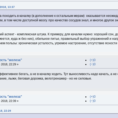
2018, 13:37
 походить в качалку (в дополнение к остальным мерам) оказывается неожида
, в том числе доступной мозгу. про качество сосудов знал, и многое другое знал
кий аспект - комплексная штука. К примеру, для качалки нужно: хороший сон,
меется, куда ж без них), обильное питье, правильный выбор упражнений и нагр
ем пользы: хроническая усталость, угрюмое настроение, отсутствие ясности 
ость "железа"
(+)0
(−)0
2018, 22:29 »
эффективнее бегать, а не в качалку ходить. Тут выносливость надо качать, а 
ание, лыжи, беговая дорожка, велотренажер - но не силовые.
ость "железа"
(+)0
(−)0
2018, 22:39 »
8, 22:29