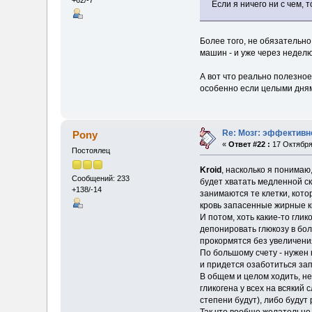
+62/-7
Если я ничего ни с чем, 
Более того, не обязательно
машин - и уже через неделю
А вот что реально полезное
особенно если целыми дня
Re: Мозг: эффективн
Pony
«
Ответ #22 :
17 Октября 
Постоялец
Kroid
, насколько я понимаю
Сообщений: 233
будет хватать медленной ск
+138/-14
занимаются те клетки, кот
кровь запасенные жирные ки
И потом, хоть какие-то гли
депонировать глюкозу в бол
прокормятся без увеличени
По большому счету - нужен 
и придется озаботиться зап
В общем и целом ходить, не
гликогена у всех на всякий
степени будут), либо будут
Так что вообще желательно в