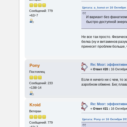
Цитата: a_konst от 16 Октября 
Сообщений: 779
+62/-7
И вариант без фанатизма
быстро-доступной энергии
Не все так просто. Физичес
белка (ну и витаминов разу
принесет проблем больше, ч
Re: Мозг: эффективн
Pony
«
Ответ #20 :
16 Октября 
Постоялец
Если я ничего ни с чем, то 
Сообщений: 233
аэробном обмене. Бег, плав
+138/-14
Re: Мозг: эффективн
Kroid
«
Ответ #21 :
16 Октября 
Ветеран
Цитата: Pony от 16 Октября 201
Сообщений: 779