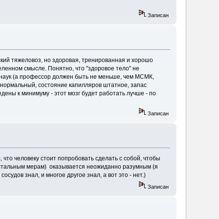
Записан
ский тяжеловоз, но здоровая, тренированная и хорошо
деленном смысле. Понятно, что "здоровое тело" не
 наук (а профессор должен быть не меньше, чем МСМК,
ов нормальный, состояние капилляров штатное, запас
ены к минимуму - этот мозг будет работать лучше - по
Записан
, что человеку стоит попробовать сделать с собой, чтобы
 остальным мерам) оказывается неожиданно разумным (я
осудов знал, и многое другое знал, а вот это - нет.)
Записан