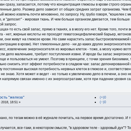
ван сразу, запасается, потому что концентрация глюкозы в крови строго огра
огенные депо. Размер депо зависит от общих средних затрат организма. Чем
й можно извлечь почти мгновенно, по запросу. Ну, грубо говоря, "кошелек с м
о, и "депозит" - жировая ткань. И чем больше организм двигается, тем больше
ой запрос.
ышцах-то есть свой запас, прямо в тканях, а в мозгу его нет. Кроме того, почт
га - нет, жирные кислоты не проходят гематоэнцефалический барьер, кетоно
ски, они живут на глюкозе крови. Но сами нарастить запас быстроизвлекаемой 
ентрацию в крови). Нет гликогенных депо - ни до каких других энергоносителе
сс, извлечение энергоносителя из жировых клеток - тоже, а мозгу нужно вот
сли депо маленькие, требует поступления извне. И вроде бы запас энергонос
еще и пользоваться не умеют. Поэтому в принципе, с точки зрения биохимии
льно снизить этот эффект потребности в сладком чае: запас депонированной 
му постоянная высокая потребность нервных клеток в глюкозе и, соответствен
я не знаю. Хотя может и ведет - но только к увеличению депо в печени, а он
и напрямую связан именно с их энергозатратами, хотя при падении уровня сах
ость "железа"
(+)0
(−)0
2018, 18:51 »
ано, по тегам можно в её журнале почитать, на первое время достаточно. И т
лучается, все-таки, в некотором смысле, "в здоровом теле - здоровый дух"? Т