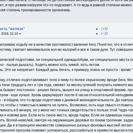
ет, и про режим нагрузок что-то подскажет. А то ведь в равной степени можно
еняя степень тренированности организма.
ость "железа"
(+)0
(−)0
2018, 01:10 »
сматриваю ходьбу не в качестве противопоставления бегу. Понятно, что в отли
стему, сжигает минимальное кол-во калорий и все в таком духе. Тут совершенн
изической подготовки, ни специальной одежды/обуви, ни специального места 
о - пылью дышать). Ходить можно хоть зимой, хоть летом.
ь. Это не напрягает. Каждый день бегать, к примеру, очень не просто - кроме
зку, отлично подготавливает тело к чему-то более серьезному, вроде бега. 
печи тридцать лет и три года, сможет за месяц гуляний получить немного мы
ак бывает постоянно - решил бегать, вышел на улицу в спортивной форме, про
Утром - еще лучше. Кровь циркулирует после 8 часов относительной неподви
 - в общем, что-то вроде подготовки к дневной жизнедеятельности. До завтрак
сто чтобы с тяжестью в животе не гулять. Возможно, есть еще смысл отложить
ужинать в 8 вечера, но у меня нет точных свидетельств о пользе этой "чудо-та
ка к новому дню. Если есть тихое место, вроде парка. Если не одеваешь науш
ять. Волей-неволей, смотря на окружающие деревья по бокам тропинки, задум
ее. Да и в принципе множество совершенно разных фоновых мыслей летает. 
 утренняя прогулка поможет успокоиться, расслабиться и привести мысли в по