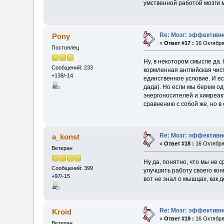
умственной работой мозги 
Re: Мозг: эффективн
Pony
«
Ответ #17 :
16 Октября 
Постоялец
Ну, в некотором смысле да.
Сообщений: 233
кормленная английская чист
+138/-14
единственное условие. И е
дада). Но если мы берем од
энергоносителей и химреакт
сравнению с собой же, но в
Re: Мозг: эффективн
a_konst
«
Ответ #18 :
16 Октября 
Ветеран
Ну да, понятно, что мы не 
Сообщений: 399
улучшить работу своего ко
+97/-15
вот не знал о мышцах, как д
Re: Мозг: эффективн
Kroid
«
Ответ #19 :
16 Октября 
Ветеран