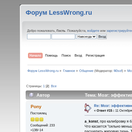
Форум LessWrong.ru
Добро пожаловать,
Гость
. Пожалуйста,
войдите
или
зарегистрируйте
Начало
Помощь
Поиск
Вход
Регистрация
Форум LessWrong.ru
»
Главное
»
Общение
(Модератор:
fil0sof
) »
Мо
Страницы:
1
[
2
]
Все
Автор
Тема: Мозг: эффектив
Re: Мозг: эффективн
Pony
«
Ответ #15 :
11 Октября 
Постоялец
a_konst
, про калибровку я 
Сообщений: 233
Что касается "сильно меньше
+138/-14
расщепить жировую ткань. Т