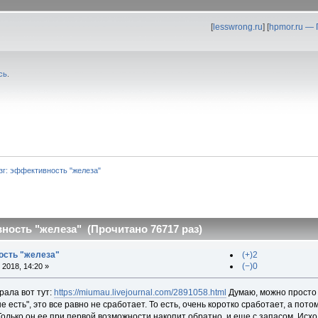
[
lesswrong.ru
] [
hpmor.ru —
сь
.
зг: эффективность "железа"
ность "железа" (Прочитано 76717 раз)
ость "железа"
(+)2
(−)0
2018, 14:20 »
брала вот тут:
https://miumau.livejournal.com/2891058.html
Думаю, можно просто 
 есть", это все равно не сработает. То есть, очень коротко сработает, а пото
олько он ее при первой возможности накопит обратно, и еще с запасом. Исход