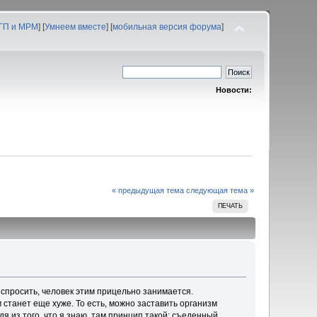
 ГП и МРМ
] [
Умнеем вместе
] [
мобильная версия форума
]
Новости:
« предыдущая тема
следующая тема »
ПЕЧАТЬ
спросить, человек этим прицельно занимается.
м станет еще хуже. То есть, можно заставить организм
я из того, что я знаю, там принцип такой: съеденный