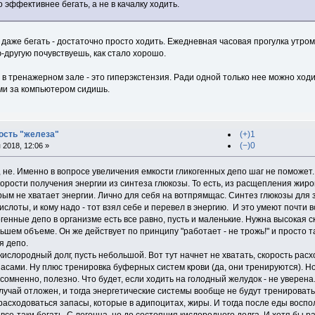
то эффективнее бегать, а не в качалку ходить.
 даже бегать - достаточно просто ходить. Ежедневная часовая прогулка утром
-другую почувствуешь, как стало хорошо.
 в тренажерном зале - это гиперэкстензия. Ради одной только нее можно ход
ми за компьютером сидишь.
ость "железа"
(+)1
(−)0
2018, 12:06 »
, не. Именно в вопросе увеличения емкости гликогенных депо шаг не поможет. Н
орости получения энергии из синтеза глюкозы. То есть, из расщепления жиров
орым не хватает энергии. Лично для себя на вотпрямщас. Синтез глюкозы дл
слоты, и кому надо - тот взял себе и перевел в энергию. И это умеют почти вс
когенные депо в организме есть все равно, пусть и маленькие. Нужна высокая 
ьшем объеме. Он же действует по принципу "работает - не трожь!" и просто 
я депо.
кислородный долг, пусть небольшой. Вот тут начнет не хватать, скорость рас
асами. Ну плюс тренировка буферных систем крови (да, они тренируются). Но
сомненно, полезно. Что будет, если ходить на голодный желудок - не уверена
 случай отложен, и тогда энергетические системы вообще не будут тренироват
 расходоваться запасы, которые в адипоцитах, жиры. И тогда после еды воспол
се-таки бегать. С легонца, но до состояния кислородного долга. И хотя бы ра