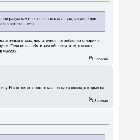
нно разумным (я вот не знал о мышцах, как депо для
, а вот это - нет.)
 достаточный отдых, достаточное потребление калорий и
узки. Если не позаботиться обо всем этом, качалка
в мыслях.
Записан
не силу. И соответственно те мышечные волокна, которые на
Записан