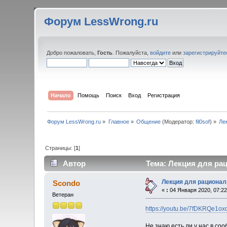
Форум LessWrong.ru
Добро пожаловать,
Гость
. Пожалуйста,
войдите
или
зарегистрируйте
Начало
Помощь
Поиск
Вход
Регистрация
Форум LessWrong.ru
»
Главное
»
Общение
(Модератор:
fil0sof
) »
Ле
Страницы: [
1
]
Автор
Тема: Лекция для рац
Лекция для рационал
Scondo
«
:
04 Января 2020, 07:22
Ветеран
https://youtu.be/7fDKRQe1ox
Не знаю есть ли у нас в со