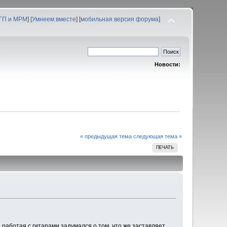
 ГП и МРМ
] [
Умнеем вместе
] [
мобильная версия форума
]
Новости:
« предыдущая тема
следующая тема »
ПЕЧАТЬ
о работая с гитарами задумался о том, что же заставляет