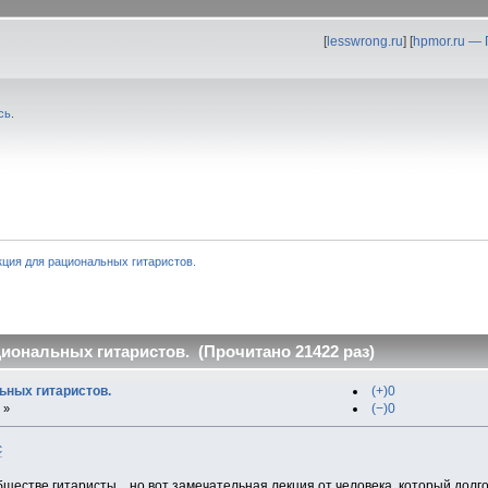
[
lesswrong.ru
] [
hpmor.ru —
сь
.
кция для рациональных гитаристов.
иональных гитаристов. (Прочитано 21422 раз)
ьных гитаристов.
(+)0
(−)0
 »
c
обществе гитаристы... но вот замечательная лекция от человека, который долг