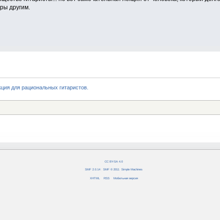
ры другим.
кция для рациональных гитаристов.
CC BY-SA 4.0
SMF 2.0.14
|
SMF © 2011
,
Simple Machines
XHTML
RSS
Мобильная версия