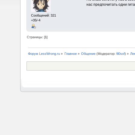
нас предпочитать одни гита
Сообщений: 321
+35/-4
Страницы: [
1
]
Форум LessWrong.ru
»
Главное
»
Общение
(Модератор:
fil0sof
) »
Ле