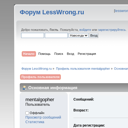
Форум LessWrong.ru
[
lesswro
Добро пожаловать,
Гость
. Пожалуйста,
войдите
или
зарегистрируйтесь
.
Начало
Помощь
Поиск
Вход
Регистрация
Форум LessWrong.ru
»
Профиль пользователя mentalgopher
»
Основна
Профиль пользователя
Основная информация
mentalgopher 
Сообщений:
Пользователь
Возраст:
Оффлайн
Просмотр сообщений
Статистика
Дата регистрации: