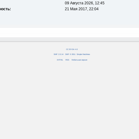
09 Августа 2026, 12:45
ность:
21 Мая 2017, 22:04
CC BY-SA 4.0
SMF 2.0.14
|
SMF © 2011
,
Simple Machines
XHTML
RSS
Мобильная версия