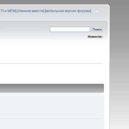
 ГП и МРМ
] [
Умнеем вместе
] [
мобильная версия форума
]
Новости: