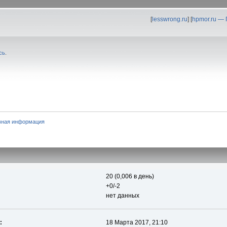
[
lesswrong.ru
] [
hpmor.ru —
сь
.
вная информация
20 (0,006 в день)
+0/-2
нет данных
:
18 Марта 2017, 21:10