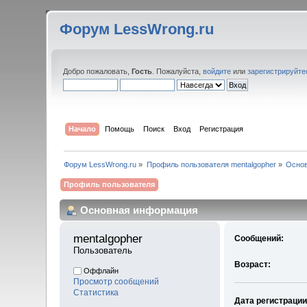
Форум LessWrong.ru
Добро пожаловать,
Гость
. Пожалуйста,
войдите
или
зарегистрируйте
Начало
Помощь
Поиск
Вход
Регистрация
Форум LessWrong.ru
»
Профиль пользователя mentalgopher
»
Осно
Профиль пользователя
Основная информация
mentalgopher 
Сообщений:
Пользователь
Возраст:
Оффлайн
Просмотр сообщений
Статистика
Дата регистрации