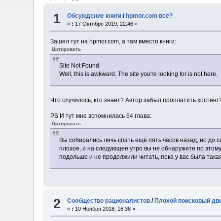
1
Обсуждение книги
/
hpmor.com всё?
«
:
17 Октября 2019, 22:46 »
Зашел тут на hpmor.com, а там вместо книги:
Цитировать
Site Not Found
Well, this is awkward. The site you're looking for is not here.
Что случилось, кто знает? Автор забыл проплатить хостинг
PS И тут мне вспомнилась 64 глава:
Цитировать
Вы собирались лечь спать ещё пять часов назад, но до с
плохое, и на следующее утро вы не обнаружите по этому
подольше и не продолжили читать, пока у вас была так
2
Сообщество рационалистов
/
Плохой поисковый дв
«
:
10 Ноября 2018, 16:38 »