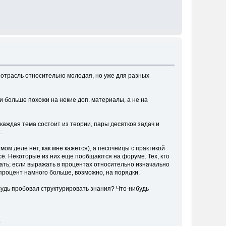
 отрасль относительно молодая, но уже для разных
и больше похожи на некие доп. материалы, а не на
каждая тема состоит из теории, пары десятков задач и
.
ом деле нет, как мне кажется), а песочницы с практикой
сё. Некоторые из них еще пообщаются на форуме. Тех, кто
тать; если выражать в процентах относительно изначально
процент намного больше, возможно, на порядки.
ибудь пробовал структурировать знания? Что-нибудь
.