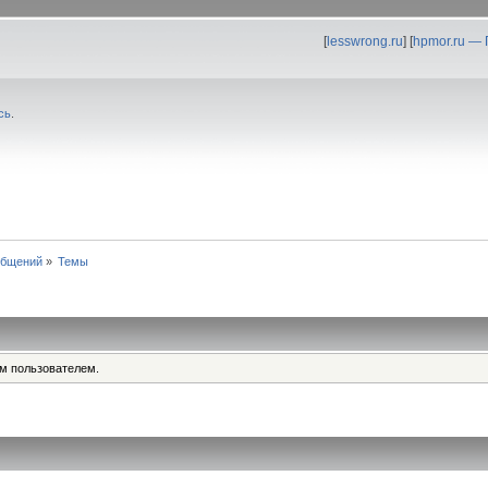
[
lesswrong.ru
] [
hpmor.ru —
сь
.
общений
»
Темы
им пользователем.