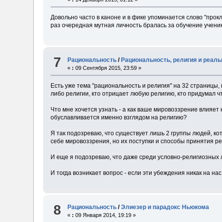
Довольно часто в каноне и в фике упоминается слово "прокл
раз очередная мутная личность бралась за обучение ученик
7
Рациональность
/
Рациональность, религия и реал
«
:
09 Сентября 2015, 23:59 »
Есть уже тема "рациональность и религия" на 32 страницы, 
либо религии, кто отрицает любую религию, кто придумал чт
Что мне хочется узнать - а как ваше мировоззрение влияет
обуславливается именно взглядом на религию?
Я так подозреваю, что существует лишь 2 группы людей, ко
себе мировоззрения, но их поступки и способы принятия ре
И еще я подозреваю, что даже среди условно-религиозных 
И тогда возникает вопрос - если эти убеждения никак на нас
8
Рациональность
/
Элиезер и парадокс Ньюкома
«
:
09 Января 2014, 19:19 »