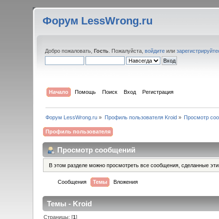
Форум LessWrong.ru
Добро пожаловать,
Гость
. Пожалуйста,
войдите
или
зарегистрируйте
Начало
Помощь
Поиск
Вход
Регистрация
Форум LessWrong.ru
»
Профиль пользователя Kroid
»
Просмотр со
Профиль пользователя
Просмотр сообщений
В этом разделе можно просмотреть все сообщения, сделанные эт
Сообщения
Темы
Вложения
Темы - Kroid
Страницы: [
1
]