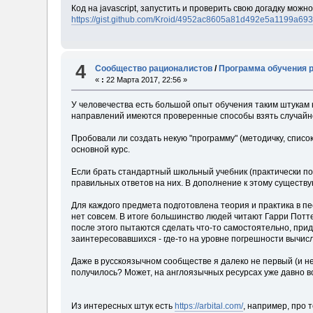
Код на javascript, запустить и проверить свою догадку можн
https://gist.github.com/Kroid/4952ac8605a81d492e5a1199a69
4
Сообщество рационалистов
/
Программа обучения 
«
:
22 Марта 2017, 22:56 »
У человечества есть большой опыт обучения таким штукам 
направлений имеются проверенные способы взять случайно
Пробовали ли создать некую "программу" (методичку, спис
основной курс.
Если брать стандартный школьный учебник (практически по 
правильных ответов на них. В дополнение к этому существую
Для каждого предмета подготовлена теория и практика в пе
нет совсем. В итоге большинство людей читают Гарри Потте
после этого пытаются сделать что-то самостоятельно, при
заинтересовавшихся - где-то на уровне погрешности вычис
Даже в русскоязычном сообществе я далеко не первый (и не
получилось? Может, на англоязычных ресурсах уже давно вс
Из интересных штук есть
https://arbital.com/
, например, про 