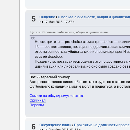
5
Общение
/
О пользе любезности, общин и цивилиза
«
:
17 Мая 2016, 17:37 »
Цитата: О пользе любезности, общин и цивилизации
Но смотрите: я — pro-choice-атеист (pro-choice — позиц
life — соответственно, позиция, поддерживающая кримин
ответственность за убийства миллионов младенцев. И всё
весь её фарфор.
Пожалуйста, постарайтесь оценить это по достоинству. 
цивилизация или либерализм, но оно было создано без в
Вот интересный пример.
Автор восторженно пишет об этом, как о чуде, но я в этом ви
футбольную команду: на матче могут и подраться, а в оста
Ссылки на обсуждаемую статью:
Оригинал
Перевод
6
Обсуждение книги
/
Проклятие на должности профе
«
:
14 Декабря 2015, 01:12 »