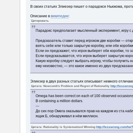
В своих статьях Элиезер пишет о парадоксе Ньюкома, про
Описание в
википедии
:
Цитировать
Парадокс предполагает мысленный эксперимент, игру с 
Предсказатель ставит перед игроком две коробки — откр
взять себе или только закрытую коробку, или обе коробк
Если он предскажет, что игрок выберет обе коробки, то 
Если предсказывается, что игрок выберет закрытую коро
Какую коробку следует выбрать игроку, чтобы получить 
ему неизвестно, — это какое именно из двух предсказан
Элиезер в двух разных статьях описывает немного отлича
Цитата: Newcomb's Problem and Regret of Rationality
http://lesswro
Omega has been correct on each of 100 observed occasions 
B containing a million dollars.
---
До сих пор Омега оказывался прав на каждом из ста наб
ящик Б, обнаруживал в нём миллион.
Цитата: Rationality is Systematized Winning
http://lesswrong.com/lw/