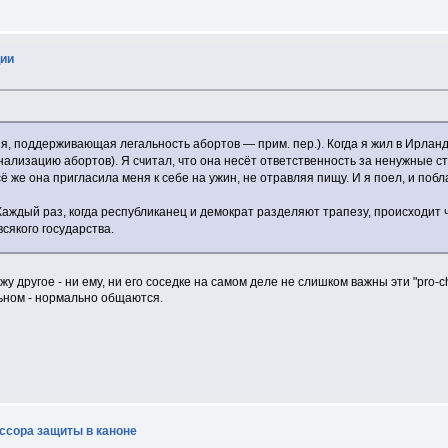
ции
ия, поддерживающая легальность абортов — прим. пер.). Когда я жил в Ирланди
ализацию абортов). Я считал, что она несёт ответственность за ненужные с
 же она пригласила меня к себе на ужин, не отравляя пищу. И я поел, и побл
Каждый раз, когда республиканец и демократ разделяют трапезу, происходит 
сякого государства.
жу другое - ни ему, ни его соседке на самом деле не слишком важны эти "pro-ch
льном - нормально общаются.
ссора защиты в каноне