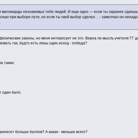
ли миллиарды незнакомых тебе людей. И еще одно — если ты заранее сдаешь
лько при выборе пути, но если ты свой выбор сделал… - замолчал он ненадолг
.
 физические законы, но меня интересует не это. Верна ли мысль учителя ГГ д
овать так, будто есть лишь один исход - победа?
а такие:
т один балл.
принесет больше баллов? А какая - меньше всего?