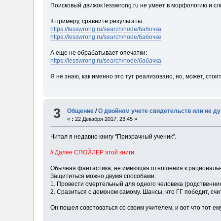
Поисковый движок lesswrong.ru не умеет в морфологию и сл
К примеру, сравните результаты:
https://lesswrong.ru/search/node/бабочка
https://lesswrong.ru/search/node/бабочке
А еще не обрабатывает опечатки:
https://lesswrong.ru/search/node/бабачка
Я не знаю, как именно это тут реализовано, но, может, сто
3
Общение
/
О двойном учете свидетельств или не д
«
:
22 Декабря 2017, 23:45 »
Читал я недавно книгу "Призрачный ученик".
// Далее СПОЙЛЕР этой книги:
Обычная фантастика, не имеющая отношения к рациональнос
Защититься можно двумя способами:
1. Провести смертельный для одного человека (родственник
2. Сразиться с демоном самому. Шансы, что ГГ победит, сч
Он пошел советоваться со своим учителем, и вот что тот ем