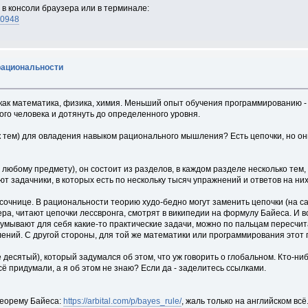
о в консоли браузера или в терминале:
30948
рациональности
как математика, физика, химия. Меньший опыт обучения программированию -
го человека и дотянуть до определенного уровня.
ок тем) для овладения навыком рационального мышления? Есть цепочки, но он
любому предмету), он состоит из разделов, в каждом разделе несколько тем, 
т задачники, в которых есть по нескольку тысяч упражнений и ответов на них
сочнице. В рациональности теорию худо-бедно могут заменить цепочки (на сам
ра, читают цепочки лессвронга, смотрят в википедии на формулу Байеса. И в
думывают для себя какие-то практические задачи, можно по пальцам пересчи
лений. С другой стороны, для той же математики или программирования этот 
 десятый), который задумался об этом, что уж говорить о глобальном. Кто-н
ё придумали, а я об этом не знаю? Если да - заделитесь ссылками.
теорему Байеса:
https://arbital.com/p/bayes_rule/
, жаль только на английском всё