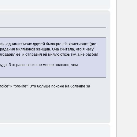
и, одним из моих друзей была pro-life-христианка (pro-
традания миллионов женщин. Она считала, что я несу
агодарил её, и отправил ей милую открытку, а не разбил
чудо. Это равновесие не менее полезно, чем
oice" и "pro-life". Это больше похоже на боление за