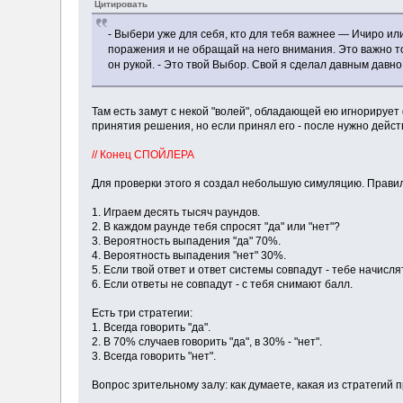
Цитировать
- Выбери уже для себя, кто для тебя важнее — Ичиро и
поражения и не обращай на него внимания. Это важно то
он рукой. - Это твой Выбор. Свой я сделал давным давно
Там есть замут с некой "волей", обладающей ею игнорирует
принятия решения, но если принял его - после нужно действ
// Конец СПОЙЛЕРА
Для проверки этого я создал небольшую симуляцию. Правил
1. Играем десять тысяч раундов.
2. В каждом раунде тебя спросят "да" или "нет"?
3. Вероятность выпадения "да" 70%.
4. Вероятность выпадения "нет" 30%.
5. Если твой ответ и ответ системы совпадут - тебе начисля
6. Если ответы не совпадут - с тебя снимают балл.
Есть три стратегии:
1. Всегда говорить "да".
2. В 70% случаев говорить "да", в 30% - "нет".
3. Всегда говорить "нет".
Вопрос зрительному залу: как думаете, какая из стратегий 