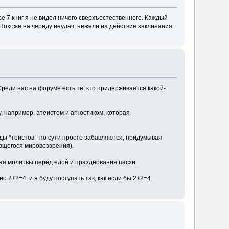
се 7 книг я не видел ничего сверхъестественного. Каждый
Похоже на череду неудач, нежели на действие заклинания.
Среди нас на форуме есть те, кто придерживается какой-
, например, атеистом и агностиком, которая
ды *теистов - по сути просто забавляются, придумывая
ающегося мировоззрения).
ая молитвы перед едой и празднования пасхи.
о 2+2=4, и я буду поступать так, как если бы 2+2=4.