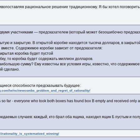
тивопоставляя рациональное решение традиционному. Я бы хотел поговорить 
двумя участниками — предсказателем (который может безошибочно предсказы
ытую и закрытую. В открытой коробке находится тысяча долларов, в закрыто
и вместе. Содержимое коробки зависит от предсказателя:
закрытая коробка будет пустой
бку, то коробка будет содержать миллион долларов.
наибольшую сумму? Ему известны все условия игры, известно, что содержимое 
ий сделано.
ющиеся способности предсказывать будущее:
ng.com/lw/nc/newcombs_problem_and_regret_of_rationality/
so far - everyone who took both boxes has found box B empty and received only a
людаемых случаев: каждый, кто брал оба ящика, находил ящик Б пустым и полу
7i/rationality_is_systematized_winning/