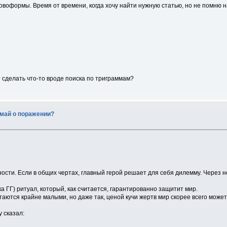
овоформы. Время от времени, когда хочу найти нужную статью, но не помню н
ит сделать что-то вроде поиска по триграммам?
умай о поражении?
ти. Если в общих чертах, главный герой решает для себя дилемму. Через не
а ГГ) ритуал, который, как считается, гарантированно защитит мир.
итаются крайне малыми, но даже так, ценой кучи жертв мир скорее всего може
у сказал: