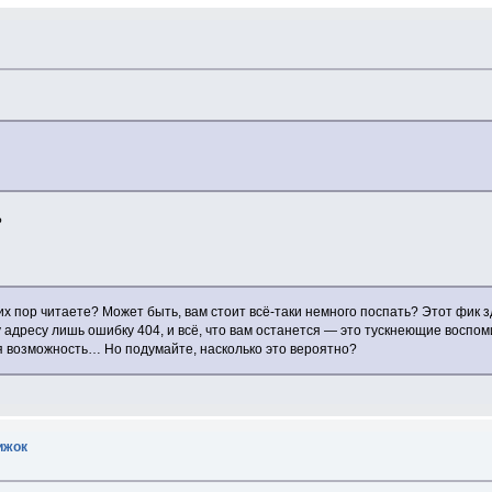
?
их пор читаете? Может быть, вам стоит всё-таки немного поспать? Этот фик зд
 адресу лишь ошибку 404, и всё, что вам останется — это тускнеющие воспо
ая возможность… Но подумайте, насколько это вероятно?
ижок