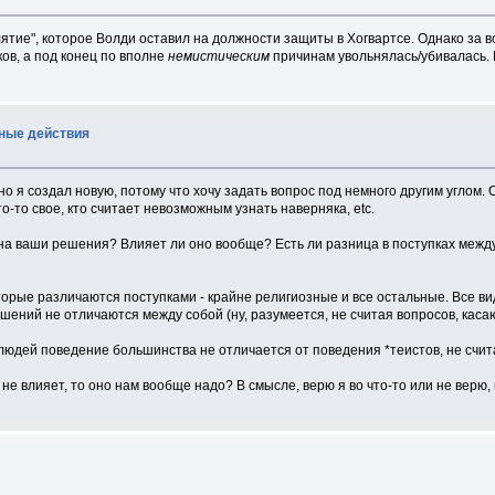
ятие", которое Волди оставил на должности защиты в Хогвартсе. Однако за в
ов, а под конец по вполне
немистическим
причинам увольнялась/убивалась. 
ьные действия
но я создал новую, потому что хочу задать вопрос под немного другим углом. 
о-то свое, кто считает невозможным узнать наверняка, etc.
 на ваши решения? Влияет ли оно вообще? Есть ли разница в поступках между
торые различаются поступками - крайне религиозные и все остальные. Все ви
шений не отличаются между собой (ну, разумеется, не считая вопросов, кас
людей поведение большинства не отличается от поведения *теистов, не счит
 не влияет, то оно нам вообще надо? В смысле, верю я во что-то или не верю, н