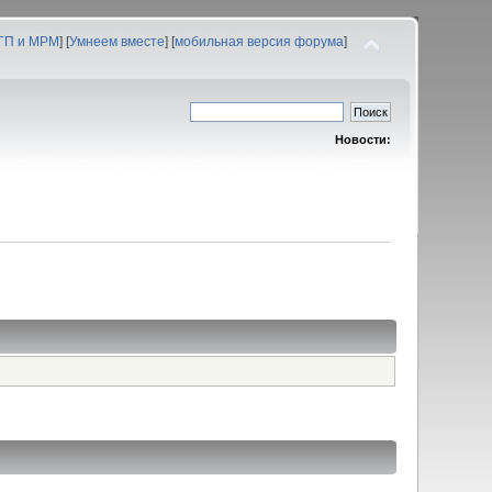
 ГП и МРМ
] [
Умнеем вместе
] [
мобильная версия форума
]
Новости: