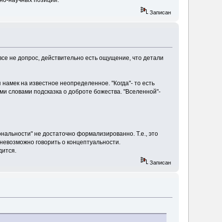
нно-научных позиций.
Записан
все не допрос, действительно есть ощущение, что детали
намек на известное неопределенное. "Когда"- то есть
ми словами подсказка о доброте божества. "Вселенной"-
ональности" не достаточно формализированно. Т.е., это
 невозможно говорить о концептуальности.
дится.
Записан