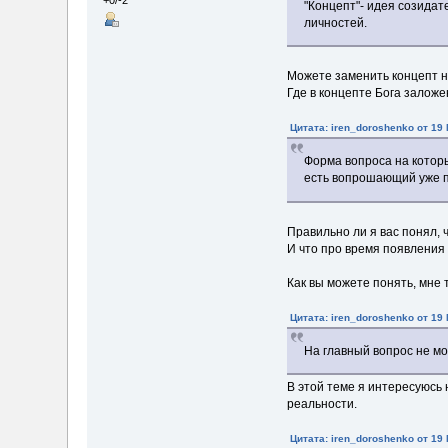
+0/-2
"Концепт"- идея созидат
личностей.
Можете заменить концепт на
Где в концепте Бога заложе
Цитата: iren_doroshenko от 19 
Форма вопроса на которы
есть вопрошающий уже п
Правильно ли я вас понял, 
И что про время появления 
Как вы можете понять, мне 
Цитата: iren_doroshenko от 19 
На главный вопрос не мо
В этой теме я интересуюсь
реальности.
Цитата: iren_doroshenko от 19 