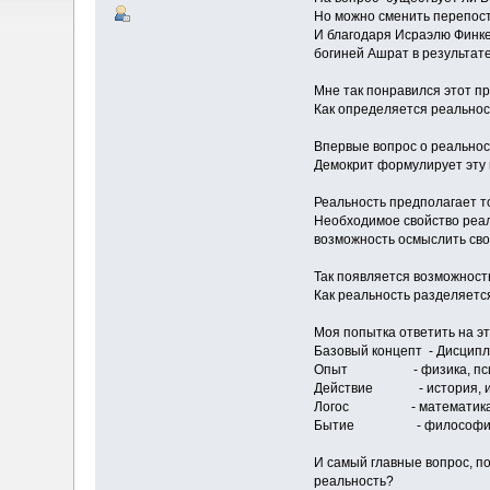
Но можно сменить перепоста
И благодаря Исраэлю Финкел
богиней Ашрат в результат
Мне так понравился этот пр
Как определяется реальнос
Впервые вопрос о реальност
Демокрит формулирует эту п
Реальность предполагает т
Необходимое свойство реаль
возможность осмыслить сво
Так появляется возможность
Как реальность разделяетс
Моя попытка ответить на эт
Базовый концепт - Дисц
Опыт - физика, психо
Действие - история, инже
Логос - математика - 
Бытие - философия - “
И самый главные вопрос, по
реальность?