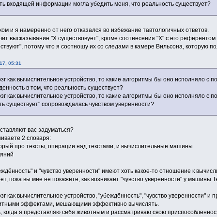
ть входящей информации могла убедить меня, что реальность существует?
ком и я намеренно от него отказался во избежание тавтологичных ответов.
чит высказывание "Х существовует", кроме соотнесения "Х" с его референтом 
твуют", потому что я соотношу их со следами в камере Вильсона, которую по
17, 05:31
зг как вычислительное устройство, то какие алгоритмы бы оно исполняло с 
енность в том, что реальность существует?
зг как вычислительное устройство, то какие алгоритмы бы оно исполняло с 
ть существует" сопровождалась чувством уверенности?
аставляют вас задуматься?
шиваете 2 словаря:
торый про тексты, операции над текстами, и вычислительные машины
ояний
еждённость" и "чувство уверенности" имеют хоть какое-то отношение к вычи
меет, пока вы мне не покажете, как возникает "чувство уверенности" у машины
зг как вычислительное устройство, "убеждённость", "чувство уверенности" и
итными эффектами, мешающими эффективно вычислять.
ь, когда я представляю себя животным и рассматриваю свою приспособленност