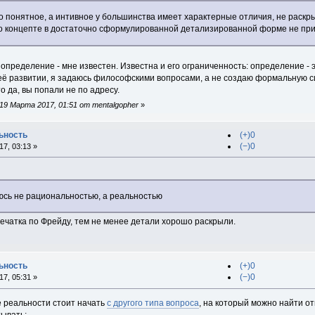
вно понятное, а интивное у большинства имеет характерные отличия, не раск
 о концепте в достаточно сформулированной детализированной форме не при
е определение - мне известен. Известна и его ограниченность: определение -
её развитии, я задаюсь философскими вопросами, а не создаю формальную си
о да, вы попали не по адресу.
9 Марта 2017, 01:51 от mentalgopher
»
ьность
(+)0
(−)0
7, 03:13 »
юсь не рациональностью, а реальностью
печатка по Фрейду, тем не менее детали хорошо раскрыли.
ьность
(+)0
(−)0
7, 05:31 »
 реальности стоит начать
с другого типа вопроса
, на который можно найти от