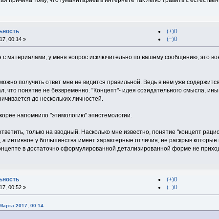
ная причина тому, что гуманитариев в интернете так легко травить с естестве
ьность
(+)0
(−)0
7, 00:14 »
я с материалами, у меня вопрос исключительно по вашему сообщению, это во
ожно получить ответ мне не видится правильной. Ведь в нем уже содержится 
, что понятие не безвременно. "Концепт"- идея созидательного смысла, ины
аничивается до нескольких личностей.
скорее напомнило "этимологию" эпистемологии.
ответить, только на вводный. Насколько мне известно, понятие "концепт раци
, а интивное у большинства имеет характерные отличия, не раскрыв которые
концепте в достаточно сформулированной детализированной форме не прихо
ьность
(+)0
(−)0
7, 00:52 »
Марта 2017, 00:14