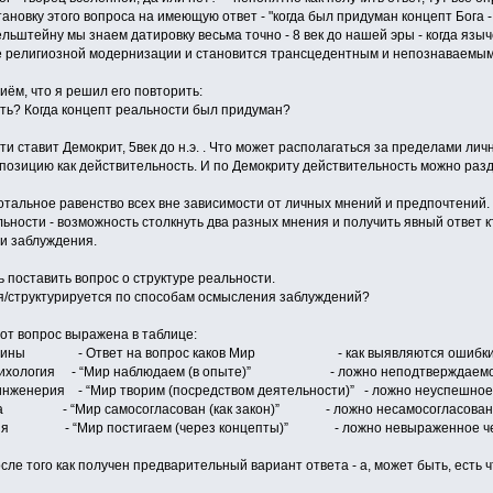
новку этого вопроса на имеющую ответ - "когда был придуман концепт Бога -
ьштейну мы знаем датировку весьма точно - 8 век до нашей эры - когда языч
е религиозной модернизации и становится трансцедентным и непознаваемым
иём, что я решил его повторить:
ть? Когда концепт реальности был придуман?
и ставит Демокрит, 5век до н.э. . Что может располагаться за пределами лич
озицию как действительность. И по Демокриту действительность можно раздел
отальное равенство всех вне зависимости от личных мнений и предпочтений.
ности - возможность столкнуть два разных мнения и получить явный ответ к
и заблуждения.
 поставить вопрос о структуре реальности.
я/структурируется по способам осмысления заблуждений?
от вопрос выражена в таблице:
иплины - Ответ на вопрос каков Мир - как выявляются ошибки и 
логия - “Мир наблюдаем (в опыте)” - ложно неподтверждаемое
нерия - “Мир творим (посредством деятельности)” - ложно неуспешное в
“Мир самосогласован (как закон)” - ложно несамосогласованное
Мир постигаем (через концепты)” - ложно невыраженное через
сле того как получен предварительный вариант ответа - а, может быть, есть 