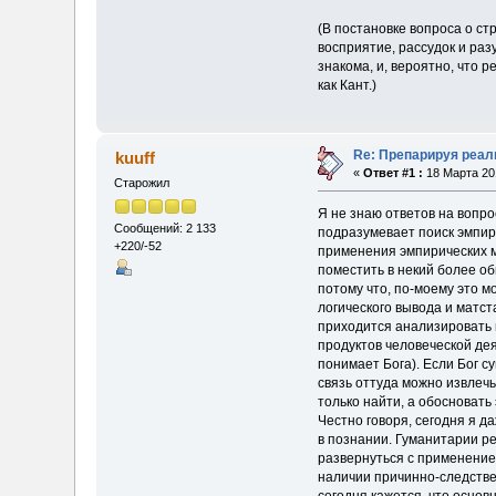
(В постановке вопроса о ст
восприятие, рассудок и раз
знакома, и, вероятно, что 
как Кант.)
Re: Препарируя реал
kuuff
«
Ответ #1 :
18 Марта 201
Старожил
Я не знаю ответов на вопро
Сообщений: 2 133
подразумевает поиск эмпир
+220/-52
применения эмпирических м
поместить в некий более об
потому что, по-моему это 
логического вывода и матст
приходится анализировать 
продуктов человеческой дея
понимает Бога). Если Бог с
связь оттуда можно извлечь
только найти, а обосновать
Честно говоря, сегодня я д
в познании. Гуманитарии р
развернуться с применение
наличии причинно-следствен