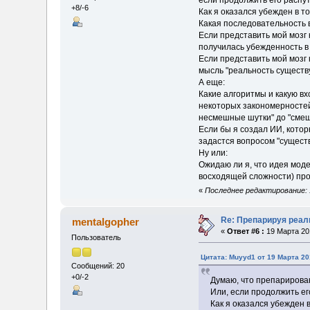
если продолжить его распу
+8/-6
Как я оказался убежден в т
Какая последовательность 
Если представить мой мозг
получилась убежденность в 
Если представить мой мозг
мысль "реальность существ
А еще:
Какие алгоритмы и какую в
некоторых закономерностей 
несмешные шутки" до "смешн
Если бы я создал ИИ, котор
задастся вопросом "сущест
Ну или:
Ожидаю ли я, что идея моде
восходящей сложности) пр
«
Последнее редактирование: 
Re: Препарируя реал
mentalgopher
«
Ответ #6 :
19 Марта 201
Пользователь
Цитата: Muyyd1 от 19 Марта 20
Сообщений: 20
+0/-2
Думаю, что препарирова
Или, если продолжить ег
Как я оказался убежден 