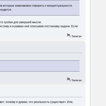
рыв которые невозможно говорить о концептуальности.
ходится.
 это гробик для умершей мысли.
стему и в рамках неё описываю постановку задачи. Если
Записан
Записан
вет: почему я думаю, что реальность существует. Или,