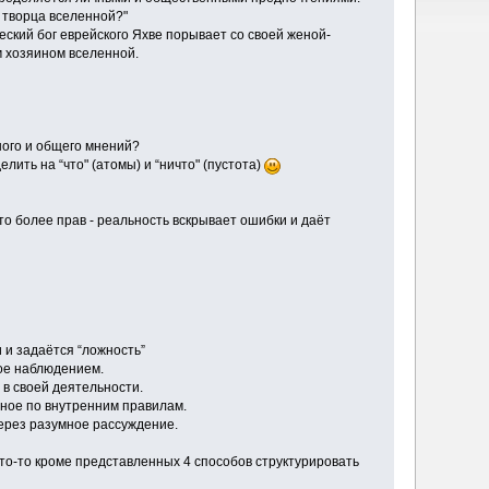
 творца вселенной?"
еский бог еврейского Яхве порывает со своей женой-
 хозяином вселенной.
ного и общего мнений?
ить на “что" (атомы) и “ничто" (пустота)
то более прав - реальность вскрывает ошибки и даёт
задаётся “ложность”
 наблюдением.
 своей деятельности.
 по внутренним правилам.
 разумное рассуждение.
что-то кроме представленных 4 способов структурировать