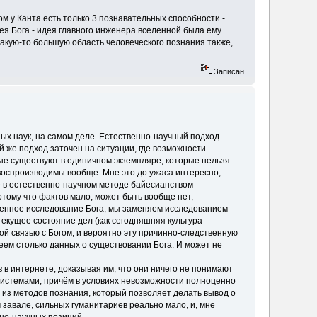
ом у Канта есть только 3 познавательных способности -
ея Бога - идея главного инженера вселенной была ему
какую-то большую область человеческого познания также,
Записан
ных наук, на самом деле. Естественно-научный подход
же подход заточен на ситуации, где возможности
ые существуют в единичном экземпляре, которые нельзя
евоспроизводимы вообще. Мне это до ужаса интересно,
е в естественно-научном методе байесианством
отому что фактов мало, может быть вообще нет,
твенное исследование Бога, мы заменяем исследованием
текущее состояние дел (как сегодняшняя культура
ной связью с Богом, и вероятно эту причинно-следственную
меем столько данных о существовании Бога. И может не
 в интернете, доказывая им, что они ничего не понимают
системами, причём в условиях невозможности полноценно
 из методов познания, который позволяет делать вывод о
м завале, сильных гуманитариев реально мало, и, мне