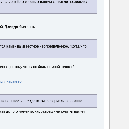
ут список богов очень ограничивается до нескольких
й, Демиург, был злым.
ся намек на известное неопределенное. "Когда"- то
голове, потому что слон больше моей головы?
кий характер
.
рациональности" не достаточно формализированно.
ть до того момента, как разрешу непонятки насчёт