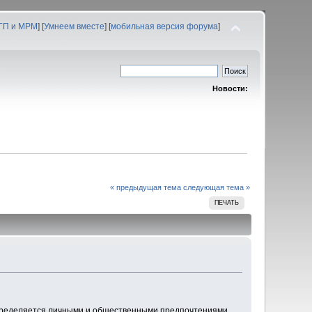
 ГП и МРМ
] [
Умнеем вместе
] [
мобильная версия форума
]
Новости:
« предыдущая тема
следующая тема »
ПЕЧАТЬ
сё определяется личными и общественными предпочтениями.