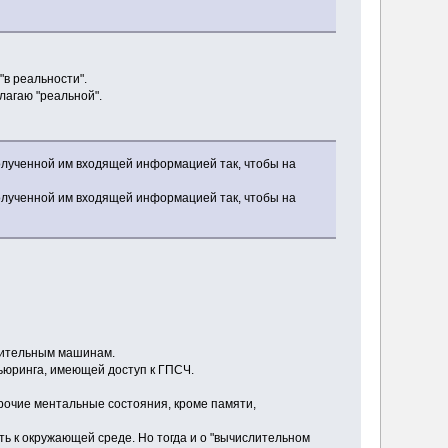
"в реальности".
лагаю "реальной".
полученной им входящей информацией так, чтобы на
полученной им входящей информацией так, чтобы на
слительным машинам.
 Тьюринга, имеющей доступ к ГПСЧ.
 прочие ментальные состояния, кроме памяти,
ь к окружающей среде. Но тогда и о "вычислительном