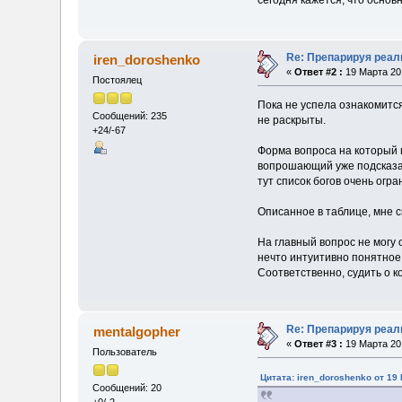
сегодня кажется, что основ
Re: Препарируя реал
iren_doroshenko
«
Ответ #2 :
19 Марта 201
Постоялец
Пока не успела ознакомитс
Сообщений: 235
не раскрыты.
+24/-67
Форма вопроса на который м
вопрошающий уже подсказал
тут список богов очень огр
Описанное в таблице, мне 
На главный вопрос не могу 
нечто интуитивно понятное
Соответственно, судить о 
Re: Препарируя реал
mentalgopher
«
Ответ #3 :
19 Марта 201
Пользователь
Цитата: iren_doroshenko от 19 
Сообщений: 20