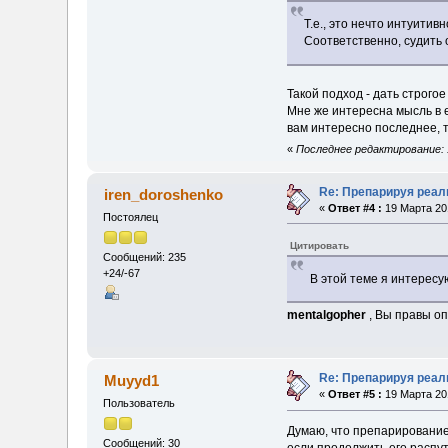
Т.е., это нечто интуити
Соответственно, судить
Такой подход - дать строго
Мне же интересна мысль в 
вам интересно последнее, т
«
Последнее редактирование: 1
Re: Препарируя реал
iren_doroshenko
«
Ответ #4 :
19 Марта 201
Постоялец
Цитировать
Сообщений: 235
+24/-67
В этой теме я интересу
mentalgopher
, Вы правы о
Re: Препарируя реал
Muyyd1
«
Ответ #5 :
19 Марта 201
Пользователь
Думаю, что препарирование
Сообщений: 30