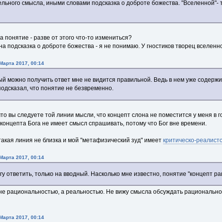
ельного смысла, иными словами подсказка о доброте божества. "Вселенной"- т
 понятие - разве от этого что-то измениться?
на подсказка о доброте божества - я не понимаю. У гностиков творец вселенно
Марта 2017, 00:14
й можно получить ответ мне не видится правильной. Ведь в нем уже содержит
одсказал, что понятие не безвременно.
что вы следуете той линии мысли, что концепт слона не поместится у меня в 
концепта Бога не имеет смысл спрашивать, потому что Бог вне времени.
такая линия не близка и мой "метафизический зуд" имеет
критическо-реалистс
Марта 2017, 00:14
гу ответить, только на вводный. Насколько мне известно, понятие "концепт 
 не рациональностью, а реальностью. Не вижу смысла обсуждать рациональнос
Марта 2017, 00:14