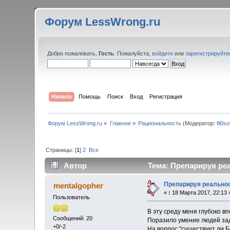
Форум LessWrong.ru
Добро пожаловать,
Гость
. Пожалуйста,
войдите
или
зарегистрируйте
Начало
Помощь
Поиск
Вход
Регистрация
Форум LessWrong.ru
»
Главное
»
Рациональность
(Модератор:
fil0so
Страницы: [
1
]
2
Все
Автор
Тема: Препарируя реа
Препарируя реально
mentalgopher
«
:
18 Марта 2017, 22:13 
Пользователь
В эту среду меня глубоко в
Сообщений: 20
Поразило умение людей зад
+0/-2
На вопрос "существует ли Б