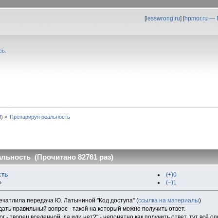
[
lesswrong.ru
] [
hpmor.ru —
сь
.
f
) »
Препарируя реальность
льность (Прочитано 82761 раз)
сть
(+)0
(−)1
»
печатлила передача Ю. Латыниной "Код доступа" (
ссылка на материалы
)
ать правильный вопрос - такой на который можно получить ответ.
ог - творец вселенной, да или нет?" - непонятно как получить ответ, тут в