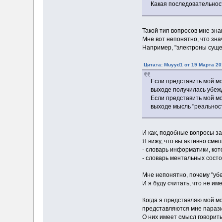
Какая последовательнос
Такой тип вопросов мне зна
Мне вот непонятно, что зна
Например, "электроны сущес
Цитата: Muyyd1 от 19 Марта 20
Если представить мой мо
выходе получилась убежд
Если представить мой мо
выходе мысль "реальнос
И как, подобные вопросы з
Я вижу, что вы активно сме
- словарь информатики, ко
- словарь ментальных сост
Мне непонятно, почему "уб
И я буду считать, что не и
Когда я представляю мой мо
представляются мне параз
О них имеет смысл говорит