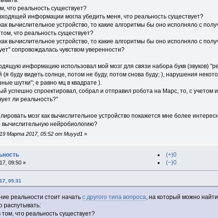
тывать:
ом, что реальность существует?
входящей информации могла убедить меня, что реальность существует?
 как вычислительное устройство, то какие алгоритмы бы оно исполняло с по
том, что реальность существует?
 как вычислительное устройство, то какие алгоритмы бы оно исполняло с по
ует" сопровождалась чувством уверенности?
ходящую информацию использовал мой мозг для связи набора букв (звуков) "
(я буду видеть солнце, потом не буду, потом снова буду; ), нарушения неко
ые шутки"; е равно мц в квадрате ).
ый успешно спроектировал, собрал и отправил робота на Марс, то, с учетом и
вует ли реальность?"
лировать мозг как вычислительное устройство покажется мне более интересно
о вычислительную нейробиологию?
19 Марта 2017, 05:52 от Muyyd1
»
ьность
(+)0
(−)0
7, 09:50 »
17, 05:31
ние реальности стоит начать
с другого типа вопроса
, на который можно найти
о распутывать:
в том, что реальность существует?