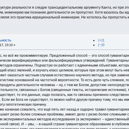
руктуре реальности я следую трансцедентальному аргументу Канта, но при эт
ум, инженерию как познание деятельности он пропустил. Хотя казалось бы ид
религия это практика иррациональной инженерии. Не хотелось бы пропустить 
ьность
(+)1
(−)0
7, 23:10 »
с, но всё же прокомментирую. Предложенный способ -- это способ гуманитар
ически верифицируемых или фальсифицируемых утверждений. Гуманитарный 
етодов ограничены. Подчастую он работает с единичными объектами, котор
щий класс явлений, и изучать класс целиком, которые при этом могут быть н
может оказаться частным случаем естественно-научного метода, но при замен
атистики основанной на частотной вероятности. То есть дело чуть сложнее, п
продукты деятельности человека -- ну, с тем же Богом, допустим: непосредс
тельности, связанных с Богом (священные тексты, исторические источники), 
уществует, то эти данные, надо полагать, как-то связаны причинно-следствен
. Если же Бога не существует, то можно найти другую причину тому, что мы и
 эту гипотетическую причину.
аже начинаю сожалеть, что ещё пять лет назад я задорно травил гуманитариев
ешают резко более сложные проблемы, имеют дело с резко более сложными 
м экспериментальных методов исследования (а эксперимент -- единственный
ной связи). И -- увы, -- в нашей стране гуманитарное образование в глубоко