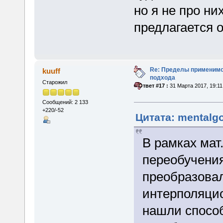
но я не про ни
предлагается 
Re: Пределы применимо
kuuff
подхода
Старожил
«
Ответ #17 :
31 Марта 2017, 19:11
Сообщений: 2 133
+220/-52
Цитата: mentalgo
В рамках мат
переобучения
преобразова
интерполяцио
нашли способ