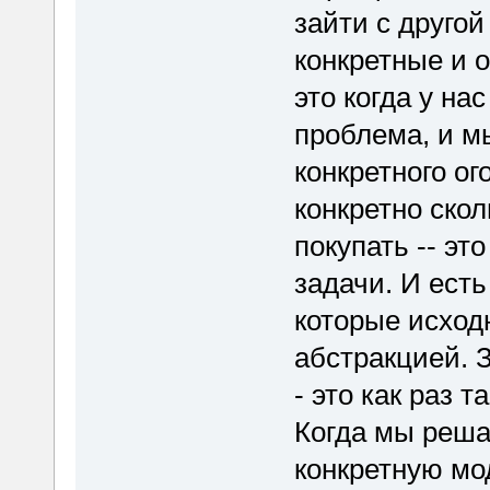
зайти с другой
конкретные и 
это когда у на
проблема, и м
конкретного ог
конкретно ско
покупать -- эт
задачи. И ест
которые исход
абстракцией. З
- это как раз т
Когда мы реша
конкретную мод