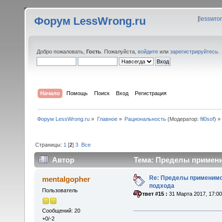
Форум LessWrong.ru
[
lesswro
Добро пожаловать,
Гость
. Пожалуйста,
войдите
или
зарегистрируйтесь
.
Начало
Помощь
Поиск
Вход
Регистрация
Форум LessWrong.ru
»
Главное
»
Рациональность
(Модератор:
fil0sof
) »
Страницы:
1
[
2
]
3
Все
Автор
Тема: Пределы применим
Re: Пределы применимо
mentalgopher
подхода
Пользователь
«
Ответ #15 :
31 Марта 2017, 17:00
Сообщений: 20
+0/-2