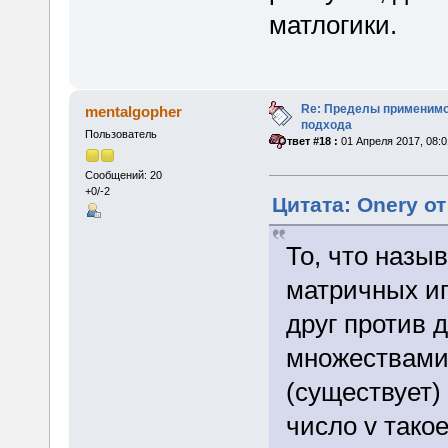
матлогики.
Re: Пределы применимо
mentalgopher
подхода
Пользователь
«
Ответ #18 :
01 Апреля 2017, 08:0
Сообщений: 20
+0/-2
Цитата: Onery от
То, что назы
матричных игр
друг против 
множествами 
(существует)
число v тако