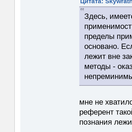
Цитата: Skywrath
Здесь, имеет
применимости
пределы прим
основано. Ес
лежит вне за
методы - ок
непреминим
мне не хватил
референт тако
познания лежит