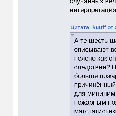
случайных вел
интерпретация
Цитата: kuuff от
А те шесть ш
описывают вс
неясно как о
следствия? Н
больше пожа
причинённый
для мининим
пожарным по
матстатистик