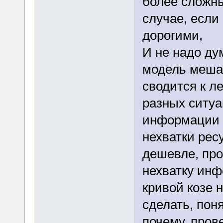
более сложны
случае, если
дорогими,
И не надо ду
модель мешае
сводится к л
разных ситуа
информации 
нехватки рес
дешевле, про
нехватку инф
кривой козе 
сделать, пон
почему, пров