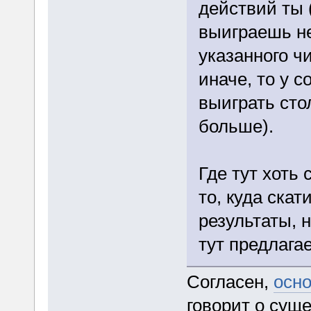
действий ты 
выиграешь н
указанного ч
иначе, то у с
выиграть сто
больше).
Где тут хоть 
то, куда скат
результаты, н
тут предлага
Согласен,
осно
говорит о сущ