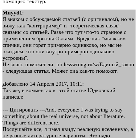
помощью текстур.
Muyyd1
:
Я знаком с обсуждаемой статьей (с оригиналом), но не
вижу, как "контрпример" и "теоретическая связь"
связаны со статьей. Разве что тут что-то странное с
применением бритвы Оккама. Вроде как "мы жжем
спички, они горят примерно одинаково, но мы не
ожидаем, что они внутри примерно одинаково
устроены".
Не знаю, поможет ли, но lesswrong.ru/w/Единый_закон
- следующая статья. Может она как-то поможет.
Добавлено 14 Апреля 2017, 10:11:
Так же, в комментах к этой статье Юдковский
написал:
--- Цитировать ---And, everyone: I was trying to say
something about the real universe, not about literature.
Things are different here.
Послушайте все, я имел ввиду реальную вселенную, а
не разные литературные варианты. Это надо