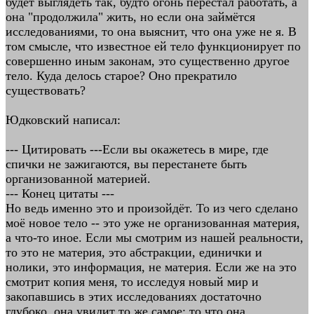
будет выглядеть так, будто огонь перестал работать, а
она "продолжила" жить, но если она займётся
исследованиями, то она выяснит, что она уже не я. В
том смысле, что известное ей тело функционирует по
совершенно иным законам, это существенно другое
тело. Куда делось старое? Оно прекратило
существовать?
Юдковский написал:
--- Цитировать ---Если вы окажетесь в мире, где
спички не зажигаются, вы перестанете быть
организованной материей.
--- Конец цитаты ---
Но ведь именно это и произойдёт. То из чего сделано
моё новое тело -- это уже не организованная материя,
а что-то иное. Если мы смотрим из нашей реальности,
то это не материя, это абстракции, единички и
нолики, это информация, не материя. Если же на это
смотрит копия меня, то исследуя новый мир и
закопавшись в этих исследованиях достаточно
глубоко, она увидит то же самое: то что она