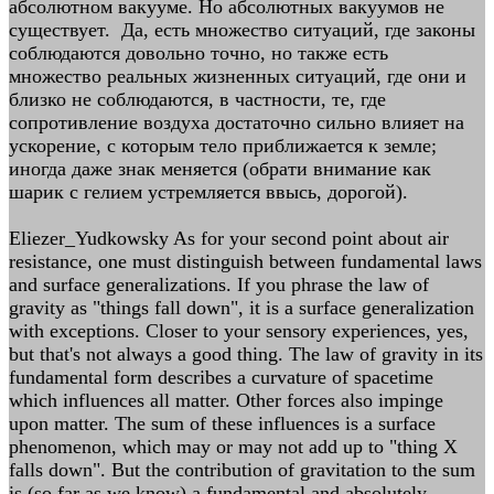
абсолютном вакууме. Но абсолютных вакуумов не
существует. Да, есть множество ситуаций, где законы
соблюдаются довольно точно, но также есть
множество реальных жизненных ситуаций, где они и
близко не соблюдаются, в частности, те, где
сопротивление воздуха достаточно сильно влияет на
ускорение, с которым тело приближается к земле;
иногда даже знак меняется (обрати внимание как
шарик с гелием устремляется ввысь, дорогой).
Eliezer_Yudkowsky As for your second point about air
resistance, one must distinguish between fundamental laws
and surface generalizations. If you phrase the law of
gravity as "things fall down", it is a surface generalization
with exceptions. Closer to your sensory experiences, yes,
but that's not always a good thing. The law of gravity in its
fundamental form describes a curvature of spacetime
which influences all matter. Other forces also impinge
upon matter. The sum of these influences is a surface
phenomenon, which may or may not add up to "thing X
falls down". But the contribution of gravitation to the sum
is (so far as we know) a fundamental and absolutely