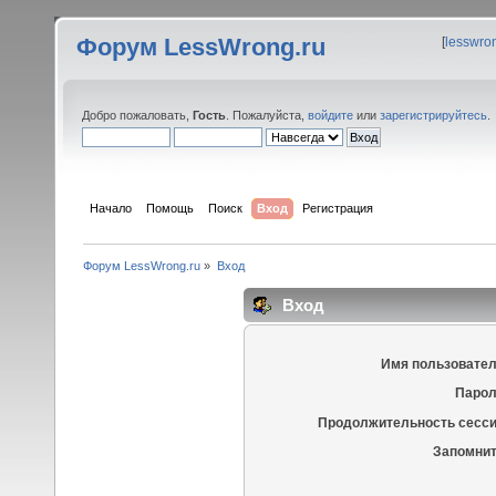
Форум LessWrong.ru
[
lesswro
Добро пожаловать,
Гость
. Пожалуйста,
войдите
или
зарегистрируйтесь
.
Начало
Помощь
Поиск
Вход
Регистрация
Форум LessWrong.ru
»
Вход
Вход
Имя пользовател
Парол
Продолжительность сесси
Запомнит