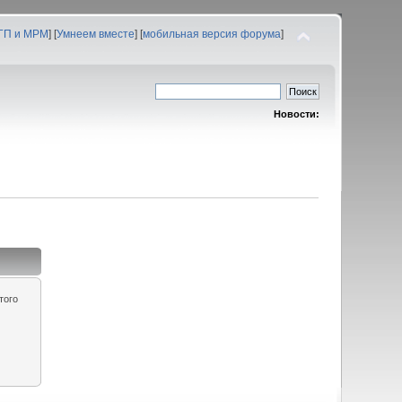
 ГП и МРМ
] [
Умнеем вместе
] [
мобильная версия форума
]
Новости:
того