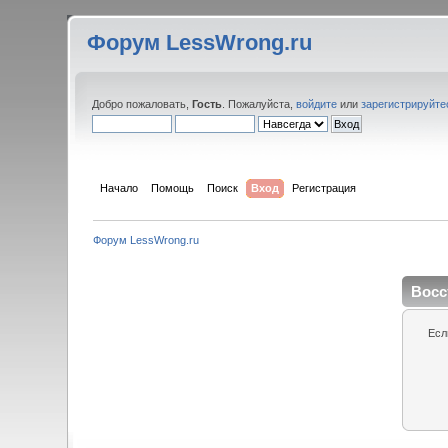
Форум LessWrong.ru
Добро пожаловать,
Гость
. Пожалуйста,
войдите
или
зарегистрируйте
Начало
Помощь
Поиск
Вход
Регистрация
Форум LessWrong.ru
Восс
Есл