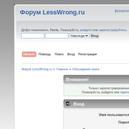
Форум LessWrong.ru
[
lesswro
Добро пожаловать,
Гость
. Пожалуйста,
войдите
или
зарегистрируйтесь
.
Начало
Помощь
Поиск
Вход
Регистрация
Форум LessWrong.ru
»
Главное
»
Обсуждение книги
Внимание!
Только зарегистрированные
Пожалуйста, войдите или
зарег
Вход
Имя пользовател
Парол