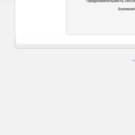
Продолжительность сесси
Запомнит
SM