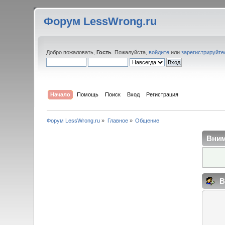
Форум LessWrong.ru
Добро пожаловать,
Гость
. Пожалуйста,
войдите
или
зарегистрируйте
Начало
Помощь
Поиск
Вход
Регистрация
Форум LessWrong.ru
»
Главное
»
Общение
Вним
В