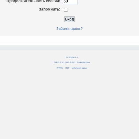
Продолжительность сессии:
Запомнить:
Забыли пароль?
CC BY-SA 4.0
SMF 2.0.14
|
SMF © 2011
,
Simple Machines
XHTML
RSS
Мобильная версия