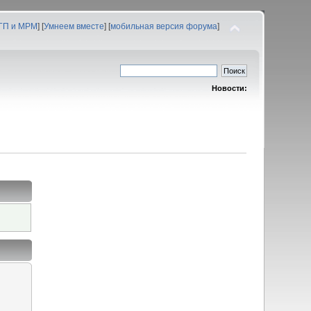
 ГП и МРМ
] [
Умнеем вместе
] [
мобильная версия форума
]
Новости: