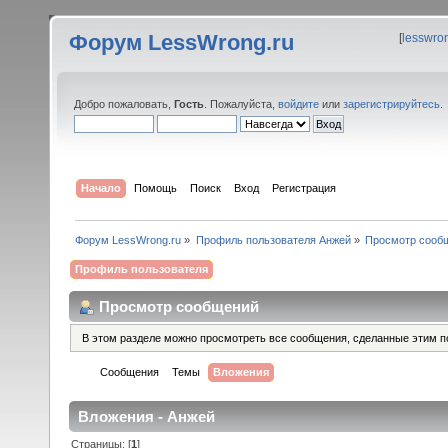
Форум LessWrong.ru
[
lesswro
Добро пожаловать,
Гость
. Пожалуйста,
войдите
или
зарегистрируйтесь
.
Начало
Помощь
Поиск
Вход
Регистрация
Форум LessWrong.ru
»
Профиль пользователя Анжей
»
Просмотр сооб
Профиль пользователя
Просмотр сообщений
В этом разделе можно просмотреть все сообщения, сделанные этим п
Сообщения
Темы
Вложения
Вложения - Анжей
Страницы: [
1
]