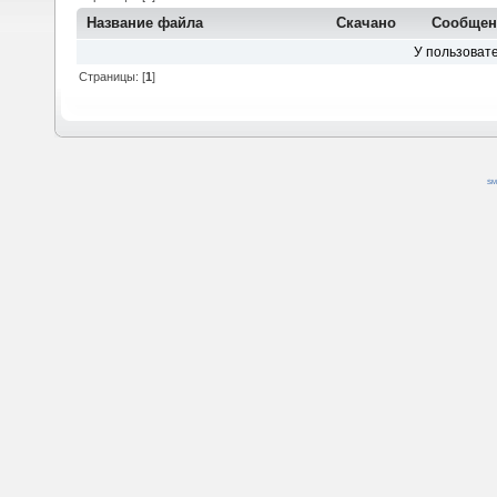
Название файла
Скачано
Сообщен
У пользовате
Страницы: [
1
]
SM