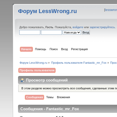
Форум LessWrong.ru
[
lesswro
Добро пожаловать,
Гость
. Пожалуйста,
войдите
или
зарегистрируйтесь
.
Начало
Помощь
Поиск
Вход
Регистрация
Форум LessWrong.ru
»
Профиль пользователя Fantastic_mr_Fox
»
Прос
Профиль пользователя
Просмотр сообщений
В этом разделе можно просмотреть все сообщения, сделанные этим п
Сообщения
Темы
Вложения
Сообщения - Fantastic_mr_Fox