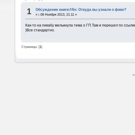
1
Обсуждение книги
/
Re: Откуда вы узнали о фике?
«
:
08 Ноября 2013, 21:11 »
Как-то на пикабу мелькнула тема о ГП.Там и перешел по ссылк
)Все стандартно.
Страницы: [
1
]
SM