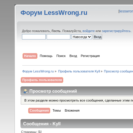
Форум LessWrong.ru
[
lesswro
Добро пожаловать,
Гость
. Пожалуйста,
войдите
или
зарегистрируйтесь
.
Начало
Помощь
Поиск
Вход
Регистрация
Форум LessWrong.ru
»
Профиль пользователя Kyll
»
Просмотр сообще
Профиль пользователя
Просмотр сообщений
В этом разделе можно просмотреть все сообщения, сделанные этим п
Сообщения
Темы
Вложения
Сообщения - Kyll
Страницы: [
1
]