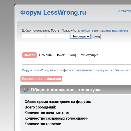
Форум LessWrong.ru
[
lesswro
Добро пожаловать,
Гость
. Пожалуйста,
войдите
или
зарегистрируйтесь
.
Начало
Помощь
Поиск
Вход
Регистрация
Форум LessWrong.ru
»
Профиль пользователя трясогузка
»
Статистика
Профиль пользователя
Общая информация - трясогузка
Общее время нахождения на форуме:
Всего сообщений:
Количество начатых тем:
Количество созданных голосований:
Количество голосов: