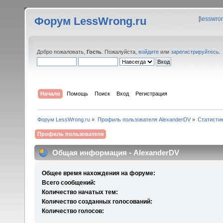
Форум LessWrong.ru
[
lesswro
Добро пожаловать,
Гость
. Пожалуйста,
войдите
или
зарегистрируйтесь
.
Начало
Помощь
Поиск
Вход
Регистрация
Форум LessWrong.ru
»
Профиль пользователя AlexanderDV
»
Статисти
Профиль пользователя
Общая информация - AlexanderDV
Общее время нахождения на форуме:
Всего сообщений:
Количество начатых тем:
Количество созданных голосований:
Количество голосов: