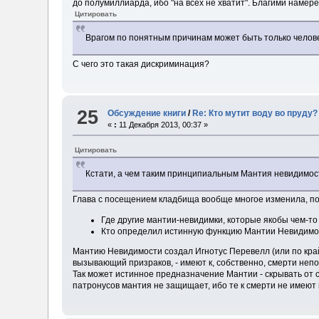
до полумиллиарда, ибо "на всех не хватит". Благими намер
Цитировать
Врагом по понятным причинам может быть только челов
С чего это такая дискриминация?
25
Обсуждение книги
/
Re: Кто мутит воду во пруду?
«
:
11 Декабря 2013, 00:37 »
Цитировать
Кстати, а чем таким принципиальным Мантия невидимос
Глава с посещением кладбища вообще многое изменила, п
Где другие мантии-невидимки, которые якобы чем-т
Кто определил истинную функцию Мантии Невидимост
Мантию Невидимости создал Игнотус Перевелл (или по крайн
вызывающий призраков, - имеют к, собственно, смерти неп
Так может истинное предназначение Мантии - скрывать от с
патронусов мантия не защищает, ибо те к смерти не имеют н