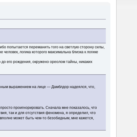
либо попытается переманить того на светлую сторону силы,
 человек, логика которого максимальна близка к логике
о до его рождения, окружено ореолом тайны, никаких
ёзным выражением на лице — Дамблдор надеялся, что,
о просто проигнорировать. Сначала мне показалось, что
вия, так и для отсутствия феномена, я определил, что
о вполне может быть чем-то безобидным, мне кажется,