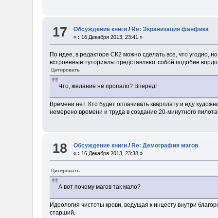
17
Обсуждение книги
/
Re: Экранизация фанфика
«
:
16 Декабря 2013, 23:41 »
По идее, в редакторе СК2 можно сделать все, что угодно, 
встроенные туториалы представляют собой подобие вордов
Цитировать
Что, желание не пропало? Вперед!
Времени нет. Кто будет оплачивать кварплату и еду художник
немерено времени и труда в создание 20-минутного пилота
18
Обсуждение книги
/
Re: Демография магов
«
:
16 Декабря 2013, 23:38 »
Цитировать
А вот почему магов так мало?
Идеология чистоты крови, ведущая к инцесту внутри благо
старший.