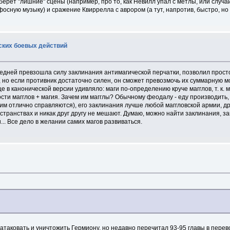
рет "лишние" сцены (например, про то, как Невилл упал с метлы, или случай 
осную музыку) и сражение Квиррелла с аврором (а тут, напротив, быстро, но 
ских боевых действий
дней превзошла силу заклинания антимагической перчатки, позволил просто
я, но если противник достаточно силен, он сможет превозмочь их суммарную 
 в канонической версии удивляло: маги по-определению круче магглов, т. к. ма
сти магглов + магия. Зачем им магглы? Обычному феодалу - еду производить, 
тим отлично справляются), его заклинания лучше любой маггловской армии, д
ространствах и никак друг другу не мешают. Думаю, можно найти заклинания
.. Все дело в желании самих магов развиваться.
атаковать и уничтожить Гермиону, но недавно перечитал 93-95 главы в пере