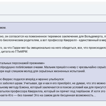
омом.
ожно, он согласится на пожизненное тюремное заключение для Вольдеморта, 
го биологическим родителям, а вот профессор Квиррелл - единственный в мире
о, за что Гарри мог бы эмоционально на него обидеться, все, что происходил
о, цитата из ГПиМРМ:
 остальных персонажей прежними»
добродушно поблёскивая очками. Мальчик пришёл к нему с чрезвычайно серь
 Гарри ещё слишком молод для серьёзных жизненных испытаний.
с-Веррес подался вперёд и мрачно улыбнулся:
 заболел шрам. Учитывая, где и как я его приобрёл, не думаю, что это можн
ьному методу Бэкона, который заключается в поиске условий как для присутст
а затылок профессора Квиррелла, который он прячет под тюрбаном. И хотя эт
Знаете-Кто — без паники! Это на самом деле бесценная возможность…