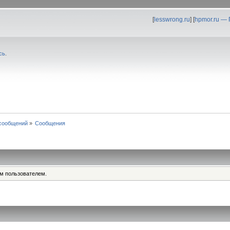
[
lesswrong.ru
] [
hpmor.ru —
сь
.
сообщений
»
Сообщения
им пользователем.