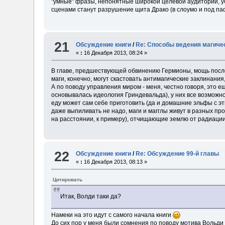
"умные" фразы, непонятные широкой целевой аудитории, убе
сценами станут разрушение щита Драко (в слоумо и под паф
21
Обсуждение книги
/
Re: Способы ведения магиче
«
:
16 Декабря 2013, 08:24 »
В главе, предшествующей обвинению Гермионы, мощь после
маги, конечно, могут скастовать антимагические заклинани
А по поводу управления миром - меня, честно говоря, это еще
основывалась идеология Гриндевальда), у них все возможно
еду может сам себе приготовить (да и домашние эльфы с э
даже выпиливать не надо, маги и магглы живут в разных п
на расстоянии, к примеру), отчищающие землю от радиации.
22
Обсуждение книги
/
Re: Обсуждение 99-й главы
«
:
16 Декабря 2013, 08:13 »
Цитировать
Итак, Волди таки да?
Намеки на это идут с самого начала книги
До сих пор у меня были сомнения по поводу мотива Вольди 