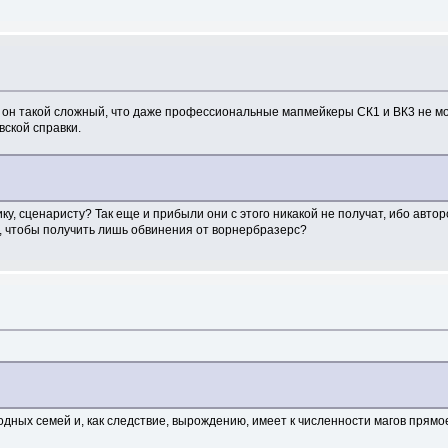
но он такой сложный, что даже профессиональные мапмейкеры СК1 и ВК3 не мог
ской справки.
у, сценаристу? Так еще и прибыли они с этого никакой не получат, ибо авторс
, чтобы получить лишь обвинения от ворнербразерс?
родных семей и, как следствие, вырождению, имеет к численности магов прям