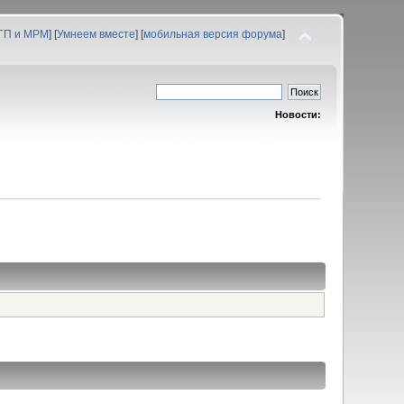
 ГП и МРМ
] [
Умнеем вместе
] [
мобильная версия форума
]
Новости: