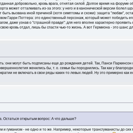
отданная добровольно, кровь врага, отнятая силой. Долгое время на форуме о
рта может отталкивать из-за этого: у него и в канонической версии болел шр
быть вызвана иной причиной (хотя симптомы и схожи): защита "любви", остав
вом Гарри Поттера: это единственный персонаж, который может победить ег
агом, даже узнав о "страшной правде": для него вполне характерно проявить
ы свою кровь отдал, лишь бы спасти чью-то жизнь. А вот Гермиона - это шанс д
ть: они могут быть подписаны еще до рождения детей. Так, Панси Паркинсо
совершеннолетия женились бы, т. о. семьи бы породнились. Так как у благоро
ратии не включать в свои ряды каких-то левых людей. Ну это примерно как 
. Остаться открытым вопрос: А что дальше?
зм и гуманизм - не одно и то же. Например, некоторые трансгуманисты до си