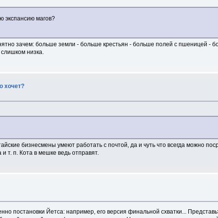
ю экспансию магов?
ятно зачем: больше земли - больше крестьян - больше полей с пшеницей - бо
 слишком низка.
то хочет?
китайские бизнесмены умеют работать с почтой, да и чуть что всегда можно п
и т. п. Кота в мешке ведь отправят.
енно постановки Йетса: например, его версия финальной схватки... Представ