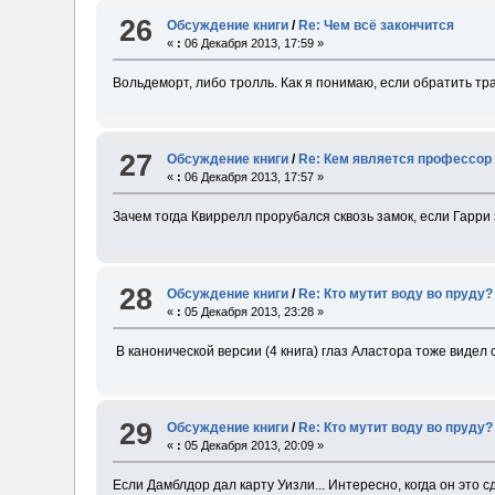
26
Обсуждение книги
/
Re: Чем всё закончится
«
:
06 Декабря 2013, 17:59 »
Вольдеморт, либо тролль. Как я понимаю, если обратить тран
27
Обсуждение книги
/
Re: Кем является профессор
«
:
06 Декабря 2013, 17:57 »
Зачем тогда Квиррелл прорубался сквозь замок, если Гарри 
28
Обсуждение книги
/
Re: Кто мутит воду во пруду?
«
:
05 Декабря 2013, 23:28 »
В канонической версии (4 книга) глаз Аластора тоже видел 
29
Обсуждение книги
/
Re: Кто мутит воду во пруду?
«
:
05 Декабря 2013, 20:09 »
Если Дамблдор дал карту Уизли... Интересно, когда он это с