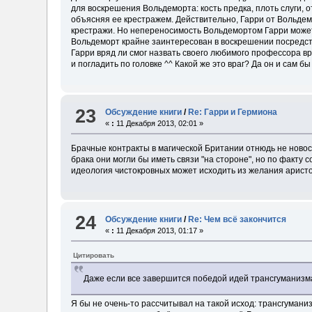
для воскрешения Вольдеморта: кость предка, плоть слуги, 
объясняя ее крестражем. Действительно, Гарри от Вольдемо
крестражи. Но непереносимость Вольдемортом Гарри может 
Вольдеморт крайне заинтересован в воскрешении посредст
Гарри вряд ли смог назвать своего любимого профессора вр
и погладить по головке ^^ Какой же это враг? Да он и сам б
23
Обсуждение книги
/
Re: Гарри и Гермиона
«
:
11 Декабря 2013, 02:01 »
Брачные контракты в магической Британии отнюдь не новос
брака они могли бы иметь связи "на стороне", но по факту 
идеология чистокровных может исходить из желания аристок
24
Обсуждение книги
/
Re: Чем всё закончится
«
:
11 Декабря 2013, 01:17 »
Цитировать
Даже если все завершится победой идей трансгуманизма
Я бы не очень-то рассчитывал на такой исход: трансгумани