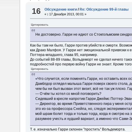
16
Обсуждение книги
/
Re: Обсуждение 99-й главы
«
:
17 Декабря 2013, 00:01 »
Цитировать
Не достоверно. Гарри не идиот со Стокгольмским синдр
Как бы там ни было, Гарри против убийств и смерти. Возм
как Драко Малфоя. У Гарри нет эмоциональной привязки к е
Поттера-младшего, глава 95, например.
До событий 88-89 главы, Вольдеморт не сделал ничего таког
подробностей про первую войну Гарри не знает. Кроме тог
Цитировать
«Что случится, если поменять Гарри, но оставить всех
Дамблдор оглядел малыша Гарри поверх своего стола, 
чем бы ни был вызван этот визит, всё не так уж плохо.
— О чём ты хотел со мной поговорить?
Сидевший в кресле напротив Гарри Джеймс Поттер-Эван
— Директор, во время Приветственного пира у меня остро
это из-за профессора Снейпа, но, следуя экспериментал
мой шрам болит тогда и только тогда, когда я смотрю н
разумнее учесть и худший вариант, а именно что Сами-
Т. е. изначально Гарри склонен "простить" Вольдеморта.