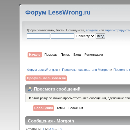
Форум LessWrong.ru
Добро пожаловать,
Гость
. Пожалуйста,
войдите
или
зарегистрируйте
Начало
Помощь
Поиск
Вход
Регистрация
Форум LessWrong.ru
»
Профиль пользователя Morgoth
»
Просмотр 
Профиль пользователя
Просмотр сообщений
В этом разделе можно просмотреть все сообщения, сделанные эт
Сообщения
Темы
Вложения
Сообщения - Morgoth
Страницы:
1
[
2
]
3
4
...
13