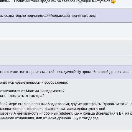
ениями... Политики тоже вроде как за светлое будущее выступают
ек, сознательно причиняющий/желающий причинить зло.
ти отличается от прочих мантий-невидимок? Ну, кроме большей долговечнос
оявились новые вопросы и соображения:
о отличаются от Мантии Невидимости?
и - скрывать от взгляда?
ей мере стал ее первым обладателем); другие артефакты "даров смерти" - па
осредственное отношение, фактически взаимодействуют с ней.
мерти? А невидимость - побочный эффект. Как у Кольца Всевластия в ВК, на
икакого отношения, или от нюха дракона... ну и так далее.