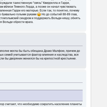
бсуждали таинственную "связь" Квиррелла и Гарри,
ам вблизи Темного Лорда, а позже он начал чувствовать
ленная Гарри его матерью. Если так, то понятно, почему
о буквально голыми руками
Но до событий 88-89 глав,
 стокгольмский синдром и поддержать Вольди-няшу, обнять
ля Вольди обрести врага.
н вполне могла бы быть обещана Драко Малфою, причем до
дных семей учитывается фактор влияния и наследства, вся
если бы дворянин женился бы на крепостной крестьянке.
х пор считают, что необходимо сократить население планеты