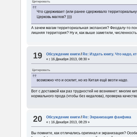
Цитировать
Что сдерживает (или ранее сдерживало территориальну
Церковь маглов? ))))
А зачем магам территориальная экспансия? Феодалу-то пон
лишняя территория? Ну и, как выше заметили, численность
19
Обсуждение книги
/
Re: Издать книгу. Что надо, к
«
:
16 Декабря 2013, 08:30 »
Цитировать
возможно что и осилит, но из Китая ещё везти надо.
Вот с доставкой как раз трудностей не возникнет: многие 
нормального прода (чтобы без кидалова), проверка качества 
20
Обсуждение книги
/
Re: Экранизация фанфика
«
:
16 Декабря 2013, 08:29 »
Вы помните, как отличались оригинал и экранизация? Особ