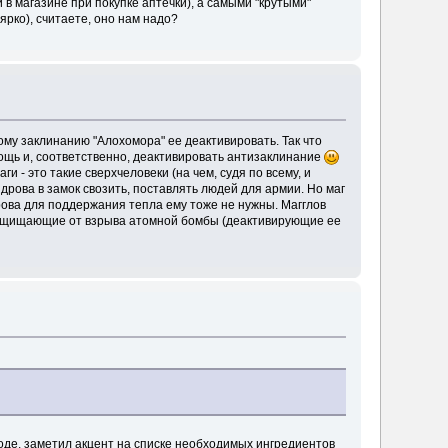
в магазине при покупке аптечки), а самыми "крутыми"
ярко), считаете, оно нам надо?
му заклинанию "Алохомора" ее деактивировать. Так что
мощь и, соответственно, деактивировать антизаклинание
ги - это такие сверхчеловеки (на чем, судя по всему, и
дрова в замок свозить, поставлять людей для армии. Но маг
рова для поддержания тепла ему тоже не нужны. Магглов
, защищающие от взрыва атомной бомбы (деактивирующие ее
воде, заметил акцент на списке необходимых ингредиентов