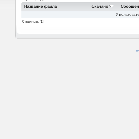
Название файла
Скачано
Сообщен
У пользовате
Страницы: [
1
]
SM