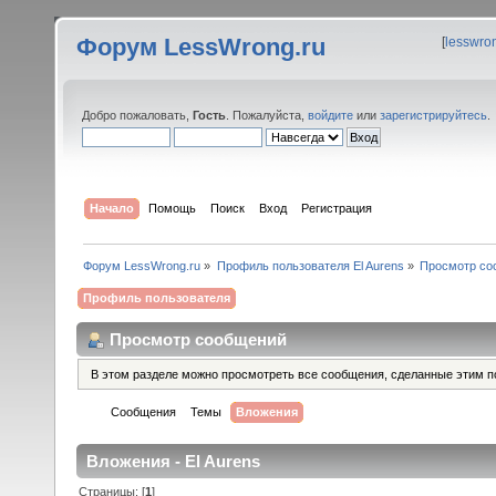
Форум LessWrong.ru
[
lesswro
Добро пожаловать,
Гость
. Пожалуйста,
войдите
или
зарегистрируйтесь
.
Начало
Помощь
Поиск
Вход
Регистрация
Форум LessWrong.ru
»
Профиль пользователя El Aurens
»
Просмотр со
Профиль пользователя
Просмотр сообщений
В этом разделе можно просмотреть все сообщения, сделанные этим п
Сообщения
Темы
Вложения
Вложения - El Aurens
Страницы: [
1
]