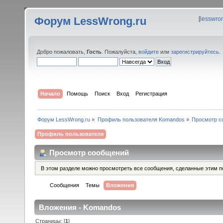
Форум LessWrong.ru
[
lesswro
Добро пожаловать,
Гость
. Пожалуйста,
войдите
или
зарегистрируйтесь
.
Начало
Помощь
Поиск
Вход
Регистрация
Форум LessWrong.ru
»
Профиль пользователя Komandos
»
Просмотр с
Профиль пользователя
Просмотр сообщений
В этом разделе можно просмотреть все сообщения, сделанные этим п
Сообщения
Темы
Вложения
Вложения - Komandos
Страницы: [
1
]