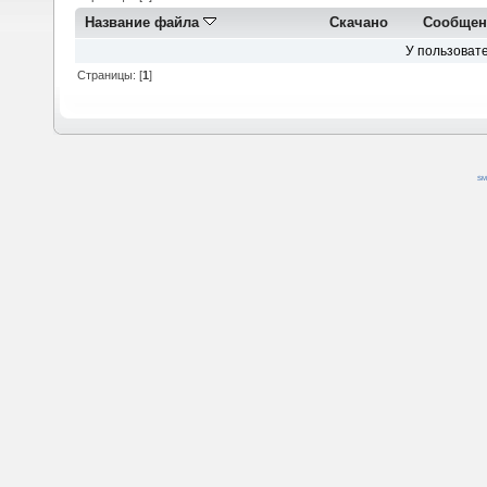
Название файла
Скачано
Сообщен
У пользовате
Страницы: [
1
]
SM