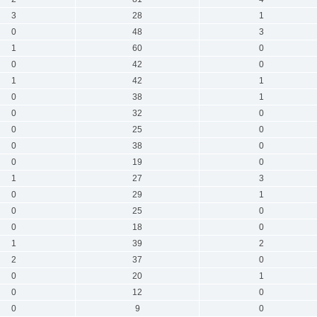
3
28
1
0
48
3
1
60
0
0
42
0
1
42
1
0
38
1
0
32
0
0
25
0
0
38
0
0
19
0
1
27
3
0
29
1
0
25
0
0
18
0
1
39
2
2
37
0
0
20
1
0
12
0
0
9
0