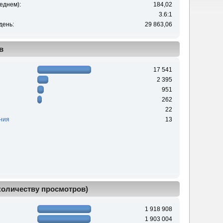
еднем):
184,02
3.6:1
день:
29 863,06
в
17 541
2 395
951
262
22
ния
13
 количеству просмотров)
1 918 908
1 903 004