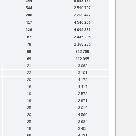
244
5 553 124
544
2 590 707
288
2 269 472
417
4 546 266
126
4 009 285
87
2 445 295
78
1 368 285
69
712 789
69
112 095
21
3 063
22
3 101
20
4 173
18
4 417
19
2 573
19
2 971
25
3 016
20
4 560
25
3 934
19
3 405
69
4 731