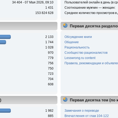
34 404 - 07 Мая 2026, 09:10
Пользователей онлайн в день (в ср
1 431
Соотношение мужчин — женщин:
153 824 628
Среднее количество просмотров в 
Первая десятка раздело
2 133
Обсуждение книги
1 744
Общение
1 028
Рациональность
970
Сообщество рационалистов
779
Lesswrong.ru content
756
Правила, рекомендации и объявле
750
723
704
608
)
Первая десятка тем (по
1 982
Замечания о переводе
885
Впечатления от глав 104-122