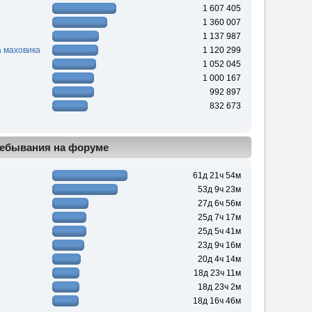
1 607 405
1 360 007
1 137 987
 маховика
1 120 299
1 052 045
1 000 167
992 897
832 673
ебывания на форуме
61д 21ч 54м
53д 9ч 23м
27д 6ч 56м
25д 7ч 17м
25д 5ч 41м
23д 9ч 16м
20д 4ч 14м
18д 23ч 11м
18д 23ч 2м
18д 16ч 46м