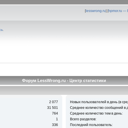
[
lesswrong.ru
] [
hpmor.ru —
сь
.
Форум LessWrong.ru - Центр статистики
2 077
Новых пользователей в день (в сре
31 501
Среднее количество сообщений в д
764
Среднее количество тем в день:
1
Всего разделов:
336
Последний пользователь: