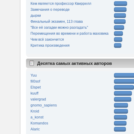
Кем является профессор Квиррелл
Замечания о переводе
дырки
Финальный экзамен, 113 глава
"Все её загадки можно разгадать"
Перемещения во времени и работа маховика
Чем всё закончится
Критика произведения
Десятка самых активных авторов
Yuu
fil0sof
Elspet
kuuff
valergrad
gnomo_sapiens
Kroid
a_konst
Komandos
Alaric