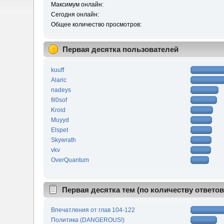
Максимум онлайн:
Сегодня онлайн:
Общее количество просмотров:
Первая десятка пользователей
kuuff
Alaric
nadeys
fil0sof
Kroid
Muyyd
Elspet
Skywrath
vkv
OverQuantum
Первая десятка тем (по количеству ответов
Впечатления от глав 104-122
Политика (DANGEROUS!)