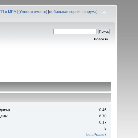
 ГП и МРМ
] [
Умнеем вместе
] [
мобильная версия форума
]
Новости:
днем):
0,46
ень:
6,70
0,17
8
LelaPease7