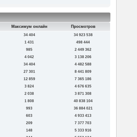
Максимум онлайн
Просмотров
34 404
34 923 538
1 431
498 444
985
2 449 362
4 042
3 138 206
34 404
4 482 588
27 301
8 441 809
12 859
7 365 186
3 824
4 676 635
2 038
3 871 308
1 808
40 838 104
993
36 884 021
603
4 933 413
209
7 377 703
148
5 333 916