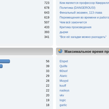
723
Кем является профессор Квиррелл
678
Политика (DANGEROUS!)
643
Финальный экзамен, 113 глава
619
Перемещения во времени и работа
507
Чем всё закончится
433
Критика произведения
393
дырки
341
"Все её загадки можно разгадать"
Максимальное время пр
56
Elspet
39
Quilfe
33
fil0sof
29
Alaric
28
Muyyd
22
kuuff
22
nadeys
20
vkv
19
logic
18
garlic