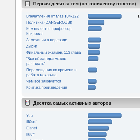
Первая десятка тем (по количеству ответов)
Впечатления от глав 104-122
1
Политика (DANGEROUS!)
Кем является профессор
Квиррелл
Замечания о переводе
дырки
Финальный экзамен, 113 глава
"Все её загадки можно
разгадать"
Перемещения во времени и
работа маховика
Чем всё закончится
Критика произведения
Десятка самых активных авторов
Yuu
fil0sof
Elspet
kuuff