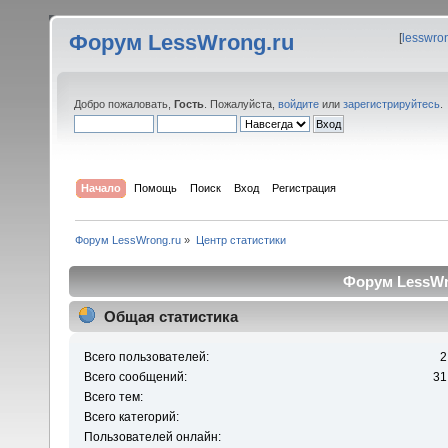
Форум LessWrong.ru
[
lesswro
Добро пожаловать,
Гость
. Пожалуйста,
войдите
или
зарегистрируйтесь
.
Начало
Помощь
Поиск
Вход
Регистрация
Форум LessWrong.ru
»
Центр статистики
Форум LessWro
Общая статистика
Всего пользователей:
2
Всего сообщений:
31
Всего тем:
Всего категорий:
Пользователей онлайн: