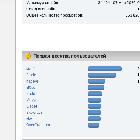
Максимум онлайн:
34 404 - 07 Мая 2026, 0
Сегодня онлайн:
1
Общее количество просмотров:
153 828
Первая десятка пользователей
kuuff
2
Alaric
1
nadeys
1
fil0sof
Kroid
Muyyd
Elspet
Skywrath
vkv
OverQuantum