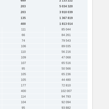
689
2 133 222
203
5 034 320
203
3 910 039
135
1 367 819
400
1 813 014
111
85 044
66
84 261
74
79 543
106
89 035
110
56 216
109
47 068
107
65 516
95
50 566
105
65 236
105
44 480
177
72 810
400
102 007
114
94 793
104
92 094
95
93 882