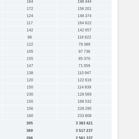
164
198 444
172
156 201
124
148 374
117
164 622
142
142 057
86
116 622
122
79 389
105
97 736
155
85 370
147
71 059
138
110 947
120
122 616
150
114 839
230
128 569
150
168 532
156
229 295
160
233 808
305
3 383 421
369
3 517 237
266
2 561 337