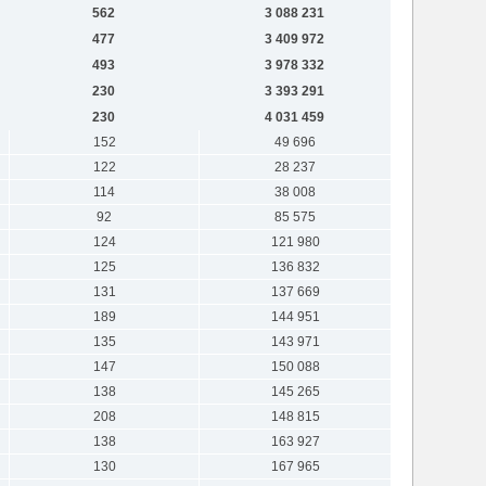
562
3 088 231
477
3 409 972
493
3 978 332
230
3 393 291
230
4 031 459
152
49 696
122
28 237
114
38 008
92
85 575
124
121 980
125
136 832
131
137 669
189
144 951
135
143 971
147
150 088
138
145 265
208
148 815
138
163 927
130
167 965