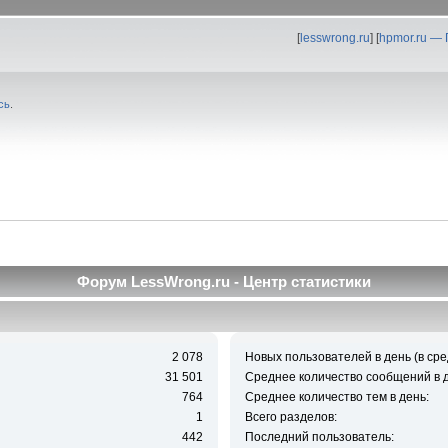
[
lesswrong.ru
] [
hpmor.ru —
сь
.
Форум LessWrong.ru - Центр статистики
2 078
Новых пользователей в день (в сре
31 501
Среднее количество сообщений в д
764
Среднее количество тем в день:
1
Всего разделов:
442
Последний пользователь: