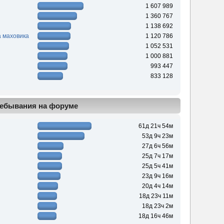
1 607 989
1 360 767
1 138 692
 маховика
1 120 786
1 052 531
1 000 881
993 447
833 128
ебывания на форуме
61д 21ч 54м
53д 9ч 23м
27д 6ч 56м
25д 7ч 17м
25д 5ч 41м
23д 9ч 16м
20д 4ч 14м
18д 23ч 11м
18д 23ч 2м
18д 16ч 46м