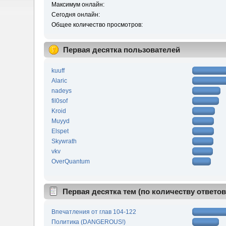
Максимум онлайн:
Сегодня онлайн:
Общее количество просмотров:
Первая десятка пользователей
kuuff
Alaric
nadeys
fil0sof
Kroid
Muyyd
Elspet
Skywrath
vkv
OverQuantum
Первая десятка тем (по количеству ответов
Впечатления от глав 104-122
Политика (DANGEROUS!)