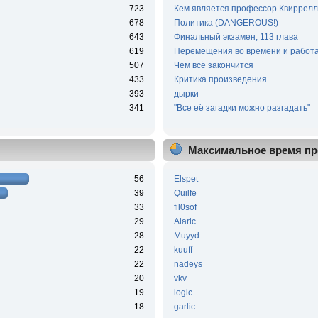
723
Кем является профессор Квиррелл
678
Политика (DANGEROUS!)
643
Финальный экзамен, 113 глава
619
Перемещения во времени и работа
507
Чем всё закончится
433
Критика произведения
393
дырки
341
"Все её загадки можно разгадать"
Максимальное время пр
56
Elspet
39
Quilfe
33
fil0sof
29
Alaric
28
Muyyd
22
kuuff
22
nadeys
20
vkv
19
logic
18
garlic