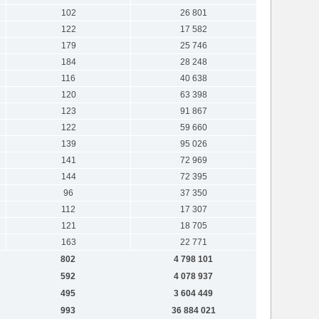
102
26 801
122
17 582
179
25 746
184
28 248
116
40 638
120
63 398
123
91 867
122
59 660
139
95 026
141
72 969
144
72 395
96
37 350
112
17 307
121
18 705
163
22 771
802
4 798 101
592
4 078 937
495
3 604 449
993
36 884 021