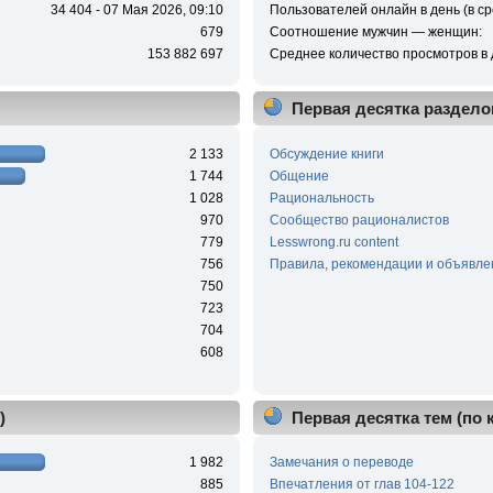
34 404 - 07 Мая 2026, 09:10
Пользователей онлайн в день (в ср
679
Соотношение мужчин — женщин:
153 882 697
Среднее количество просмотров в 
Первая десятка раздело
2 133
Обсуждение книги
1 744
Общение
1 028
Рациональность
970
Сообщество рационалистов
779
Lesswrong.ru content
756
Правила, рекомендации и объявле
750
723
704
608
)
Первая десятка тем (по
1 982
Замечания о переводе
885
Впечатления от глав 104-122