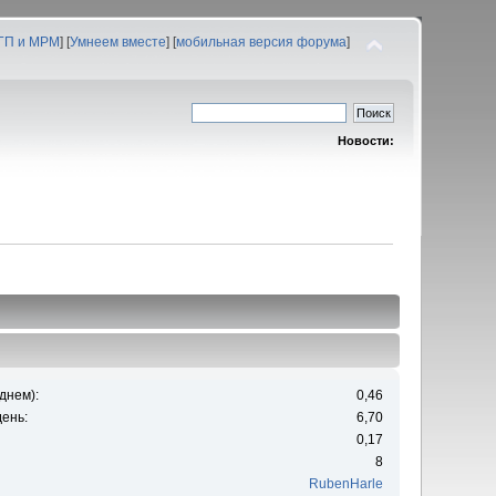
 ГП и МРМ
] [
Умнеем вместе
] [
мобильная версия форума
]
Новости:
днем):
0,46
ень:
6,70
0,17
8
RubenHarle