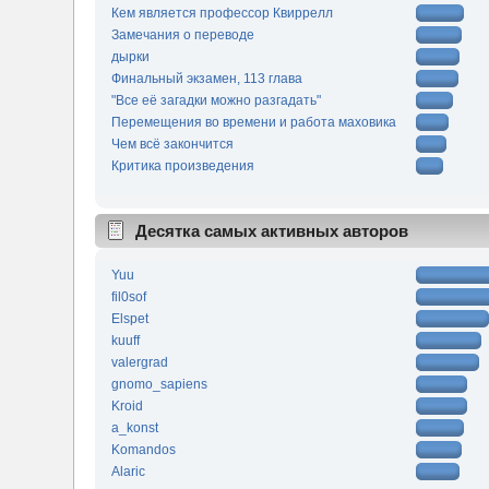
Кем является профессор Квиррелл
Замечания о переводе
дырки
Финальный экзамен, 113 глава
"Все её загадки можно разгадать"
Перемещения во времени и работа маховика
Чем всё закончится
Критика произведения
Десятка самых активных авторов
Yuu
fil0sof
Elspet
kuuff
valergrad
gnomo_sapiens
Kroid
a_konst
Komandos
Alaric