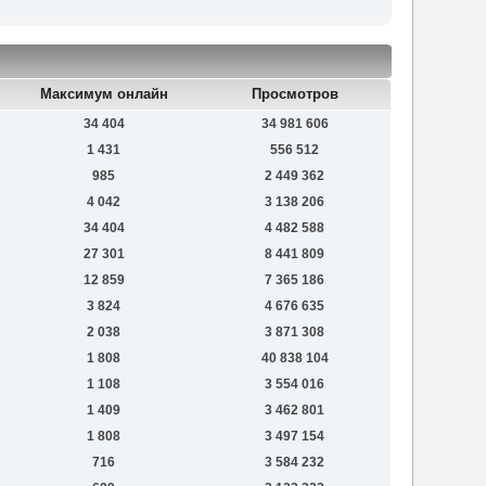
Максимум онлайн
Просмотров
34 404
34 981 606
1 431
556 512
985
2 449 362
4 042
3 138 206
34 404
4 482 588
27 301
8 441 809
12 859
7 365 186
3 824
4 676 635
2 038
3 871 308
1 808
40 838 104
1 108
3 554 016
1 409
3 462 801
1 808
3 497 154
716
3 584 232