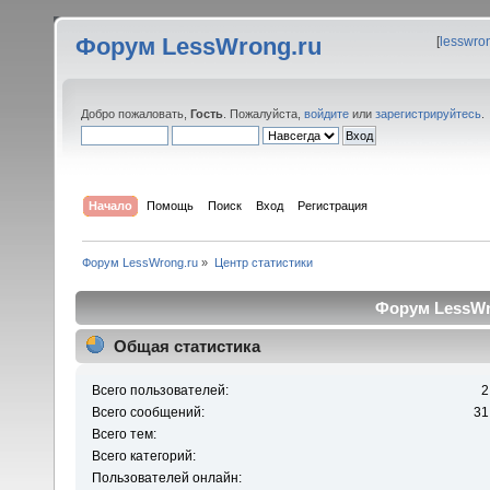
Форум LessWrong.ru
[
lesswro
Добро пожаловать,
Гость
. Пожалуйста,
войдите
или
зарегистрируйтесь
.
Начало
Помощь
Поиск
Вход
Регистрация
Форум LessWrong.ru
»
Центр статистики
Форум LessWro
Общая статистика
Всего пользователей:
2
Всего сообщений:
31
Всего тем:
Всего категорий:
Пользователей онлайн: