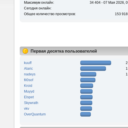
Максимум онлайн:
34 404 - 07 Мая 2026, 0
Сегодня онлайн:
Общее количество просмотров:
153 918
Первая десятка пользователей
kuuff
2
Alaric
1
nadeys
1
fil0sof
Kroid
Muyyd
Elspet
Skywrath
vkv
OverQuantum