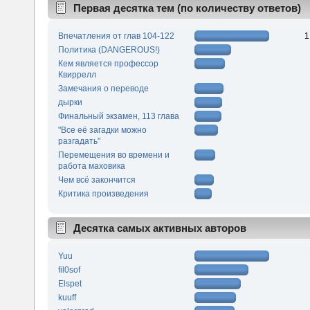
Первая десятка тем (по количеству ответов)
Впечатления от глав 104-122
1
Политика (DANGEROUS!)
Кем является профессор
Квиррелл
Замечания о переводе
дырки
Финальный экзамен, 113 глава
"Все её загадки можно
разгадать"
Перемещения во времени и
работа маховика
Чем всё закончится
Критика произведения
Десятка самых активных авторов
Yuu
fil0sof
Elspet
kuuff