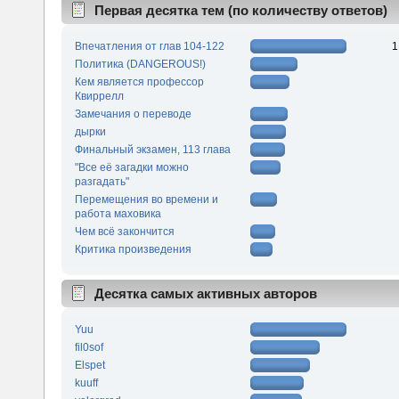
Первая десятка тем (по количеству ответов)
Впечатления от глав 104-122
1
Политика (DANGEROUS!)
Кем является профессор
Квиррелл
Замечания о переводе
дырки
Финальный экзамен, 113 глава
"Все её загадки можно
разгадать"
Перемещения во времени и
работа маховика
Чем всё закончится
Критика произведения
Десятка самых активных авторов
Yuu
fil0sof
Elspet
kuuff