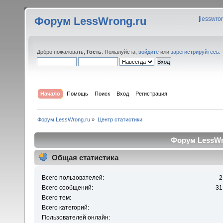
Форум LessWrong.ru
[
lesswro
Добро пожаловать,
Гость
. Пожалуйста,
войдите
или
зарегистрируйтесь
.
Начало
Помощь
Поиск
Вход
Регистрация
Форум LessWrong.ru
»
Центр статистики
Форум LessWro
Общая статистика
Всего пользователей:
2
Всего сообщений:
31
Всего тем:
Всего категорий:
Пользователей онлайн: