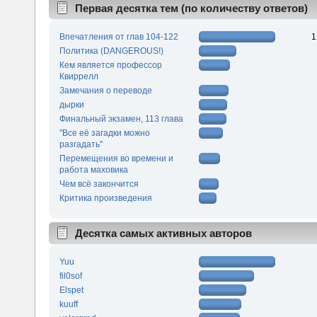
Первая десятка тем (по количеству ответов)
Впечатления от глав 104-122
1
Политика (DANGEROUS!)
Кем является профессор
Квиррелл
Замечания о переводе
дырки
Финальный экзамен, 113 глава
"Все её загадки можно
разгадать"
Перемещения во времени и
работа маховика
Чем всё закончится
Критика произведения
Десятка самых активных авторов
Yuu
fil0sof
Elspet
kuuff