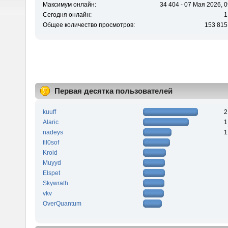
Максимум онлайн:
34 404 - 07 Мая 2026, 0
Сегодня онлайн:
1
Общее количество просмотров:
153 815
Первая десятка пользователей
kuuff
2
Alaric
1
nadeys
1
fil0sof
Kroid
Muyyd
Elspet
Skywrath
vkv
OverQuantum