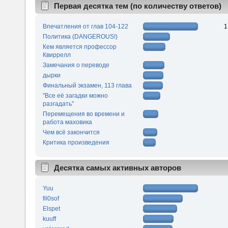
Первая десятка тем (по количеству ответов)
Впечатления от глав 104-122
1
Политика (DANGEROUS!)
Кем является профессор
Квиррелл
Замечания о переводе
дырки
Финальный экзамен, 113 глава
"Все её загадки можно
разгадать"
Перемещения во времени и
работа маховика
Чем всё закончится
Критика произведения
Десятка самых активных авторов
Yuu
fil0sof
Elspet
kuuff