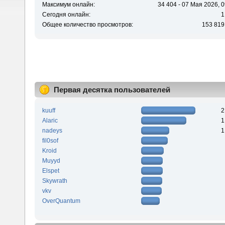
Максимум онлайн:
34 404 - 07 Мая 2026, 0
Сегодня онлайн:
1
Общее количество просмотров:
153 819
Первая десятка пользователей
kuuff
2
Alaric
1
nadeys
1
fil0sof
Kroid
Muyyd
Elspet
Skywrath
vkv
OverQuantum