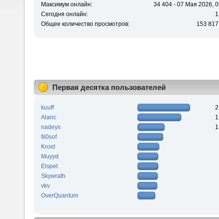
Максимум онлайн:
34 404 - 07 Мая 2026, 0
Сегодня онлайн:
1
Общее количество просмотров:
153 817
Первая десятка пользователей
kuuff
2
Alaric
1
nadeys
1
fil0sof
Kroid
Muyyd
Elspet
Skywrath
vkv
OverQuantum