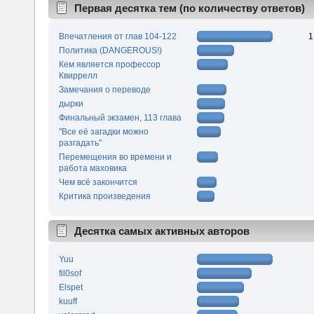
Первая десятка тем (по количеству ответов)
Впечатления от глав 104-122
1
Политика (DANGEROUS!)
Кем является профессор
Квиррелл
Замечания о переводе
дырки
Финальный экзамен, 113 глава
"Все её загадки можно
разгадать"
Перемещения во времени и
работа маховика
Чем всё закончится
Критика произведения
Десятка самых активных авторов
Yuu
fil0sof
Elspet
kuuff