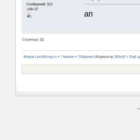
Сообщений: 312
+26/-27
ап
Страницы: [
1
]
Форум LessWrong.ru
»
Главное
»
Общение
(Модератор:
fil0sof
) »
Ещё од
SM