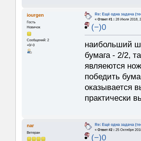
Re: Ещё одна задача (те
iourgen
«
Ответ #1 :
28 Июля 2018, 2
Гость
(−)0
Новичок
Сообщений: 2
наибольший ша
+0/-0
бумага - 2/2,
являеются нож
победить бума
оказывается 
практически в
Re: Ещё одна задача (те
nar
«
Ответ #2 :
25 Октября 2018
Ветеран
(−)0