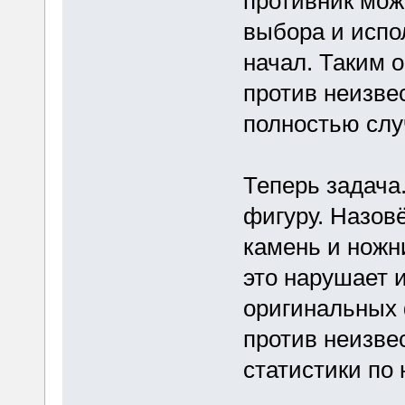
противник мож
выбора и испол
начал. Таким 
против неизвес
полностью сл
Теперь задача
фигуру. Назовё
камень и ножни
это нарушает 
оригинальных ф
против неизвес
статистики по