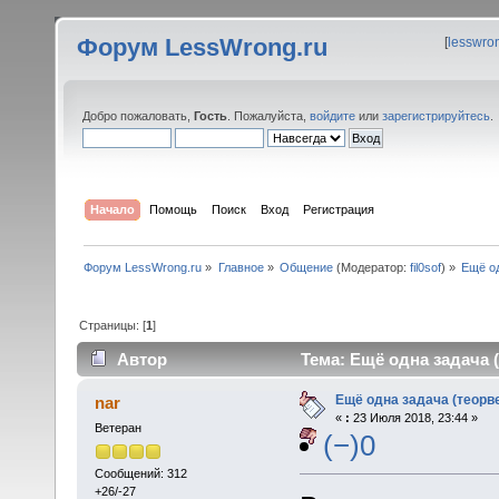
Форум LessWrong.ru
[
lesswro
Добро пожаловать,
Гость
. Пожалуйста,
войдите
или
зарегистрируйтесь
.
Начало
Помощь
Поиск
Вход
Регистрация
Форум LessWrong.ru
»
Главное
»
Общение
(Модератор:
fil0sof
) »
Ещё од
Страницы: [
1
]
Автор
Тема: Ещё одна задача (
Ещё одна задача (теорв
nar
«
:
23 Июля 2018, 23:44 »
Ветеран
(−)0
Сообщений: 312
+26/-27