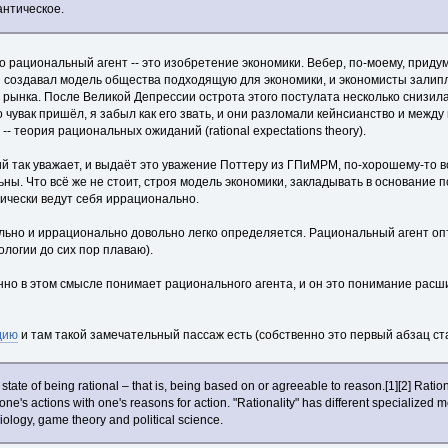
антическое.
то рациональный агент -- это изобретение экономики. Вебер, по-моему, приду
н создавал модель общества подходящую для экономики, и экономисты залипли
рынка. После Великой Депрессии острота этого постулата несколько снизилас
 чувак пришёл, я забыл как его звать, и они разломали кейнсианство и межд
-- теория рациональных ожиданий (rational expectations theory).
й так уважает, и выдаёт это уважение Поттеру из ГПиМРМ, по-хорошему-то всё
ны. Что всё же не стоит, строя модель экономики, закладывать в основание по
ически ведут себя иррационально.
льно и иррационально довольно легко определяется. Рациональный агент опти
логии до сих пор плаваю).
но в этом смысле понимает рационального агента, и он это понимание расш
дию
и там такой замечательный пассаж есть (собственно это первый абзац ста
r state of being rational – that is, being based on or agreeable to reason.[1][2] Ratio
one's actions with one's reasons for action. "Rationality" has different specialized
iology, game theory and political science.