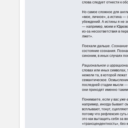
слова следует отнести к об
Но самое сложное для анг
«мое, личное», а истина — э
убеждений. А истины я не з
— например, моим и Юдковск
из-за несоответствия в пер
лжет».
Поехали дальше.
Сознание
состояние сознания. Познан
синоним, в иных случаях п
Рациональное и иррациона
словах или иных символах, 
нежели та, в которой лежат
семантическое. Осмысление
последней стадии мысли — к
они приходят именно такими
Понимаете, если у вас
уже 
например, иногда бывает с
всплывают, тонут, сцепляют
потому что рефлексия суть
это как вытащить себя за в
«трансцендентность», без к