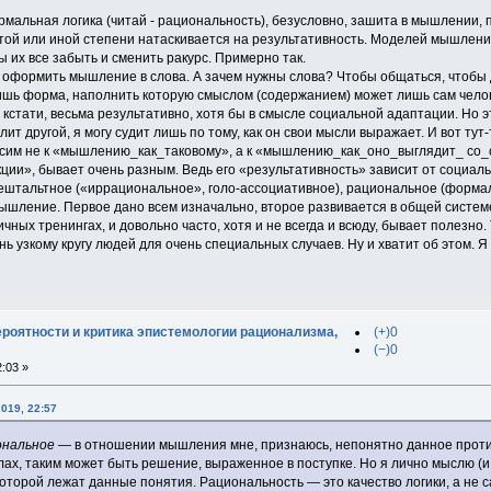
мальная логика (читай - рациональность), безусловно, зашита в мышлении, 
 той или иной степени натаскивается на результативность. Моделей мышлени
 их все забыть и сменить ракурс. Примерно так.
 оформить мышление в слова. А зачем нужны слова? Чтобы общаться, чтобы д
лишь форма, наполнить которую смыслом (содержанием) может лишь сам челов
 кстати, весьма результативно, хотя бы в смысле социальной адаптации. Но э
лит другой, я могу судит лишь по тому, как он свои мысли выражает. И вот ту
осим не к «мышлению_как_таковому», а к «мышлению_как_оно_выглядит_ со_
ции», бывает очень разным. Ведь его «результативность» зависит от социаль
 гештальтное («иррациональное», голо-ассоциативное), рациональное (форма
ышление. Первое дано всем изначально, второе развивается в общей системе 
чных тренингах, и довольно часто, хотя и не всегда и всюду, бывает полезно.
нь узкому кругу людей для очень специальных случаев. Ну и хватит об этом. Я
ероятности и критика эпистемологии рационализма,
(+)0
(−)0
:03 »
019, 22:57
ональное
— в отношении мышления мне, признаюсь, непонятно данное проти
лах, таким может быть решение, выраженное в поступке. Но я лично мыслю (и,
 которой лежат данные понятия. Рациональность — это качество логики, а не 