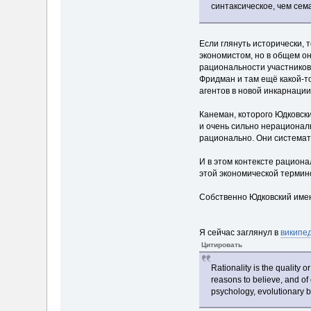
синтаксическое, чем сем
Если глянуть исторически, 
экономистом, но в общем о
рациональности участников 
Фридман и там ещё какой-то
агентов в новой инкарнации 
Канеман, которого Юдковски
и очень сильно нерациональ
рационально. Они системат
И в этом контексте рациона
этой экономической термино
Собственно Юдковский имен
Я сейчас заглянул в
википе
Цитировать
Rationality is the quality o
reasons to believe, and of 
psychology, evolutionary b