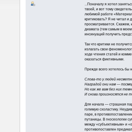
...Поначалу я хотел занять
твоей, и вот тому свидетель
любимой работе «Материализ
критиковать? Я не читал и д
просматривается. Скажем, 
диамата (тем самым в моем
инсинуаций получить предс
Так что критики не получит
излагать свои феноменологи
ходе чтения статей и комм
оказаться фиктивными.
Прежде всего хотелось бы н
Слова-то у людей несметн
Наградой они нам — посме
Но как же вам без них темно
И снова произносятся не те
Для начала — страшная па
голимую схоластику. Неудиви
паре, в противопоставлении
путаницы. В гносеологии су
между «субъективным» и «об
противопоставлен предикату