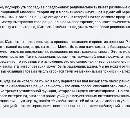
хочу подчеркнуть последнее предложение: рациональность имеет различные
олюционной биологии, теории игр и в политической науке. Вот Юдковский берё
льными. Совершая ошибку, схожую с той, в которой Поттер обвинял проф. Кви
по-моему, выстраивая своё рациональное мировоззрение, забывает применить
 карту и территорию, Юдковский забывает подумать мысль "если рационально
ть Юдковского -- это лишь карта процессов познания и принятия решения. Р
т в нашей голове, сокрыты от нас. Может быть они даже сокрыты барьером 
жно только по поведению, но поведение не есть рациональность. Это то же 
ероятность нет. Так и с рациональностью -- мы можем наблюдать результат, н
решению, то это лишь его изложение, это его словесная интерпретация его 
ричинам, эта интерпретация может быть рационализацией. Мы не можем отли
высказанная словами мысль строится теми же механизмами психики и на тех
я, куда вы не хотели лезть, но я могу вернутся на шаг назад: есть много ра
и. И байесианская рациональность -- это лишь способ описания этой самой 
аче требует утилитарной функции, которую мы будем оптимизировать. Но эта
ь если интересно), в котором робот-убийца с искусственным интеллектом зани
назначенную жертву, нашёл её чтобы сказать ей об этом, и с любовью убил. Т
 функцией -- это интерполяция, построенная на основании наблюдений за со