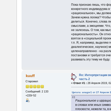
Пока признаю лишь, что фор
конкретного индивидуума в
«рациональное», мы должны
Зачем нужна логика? Чтобы
делиться. Конечно, слова 
смыслами, а эмоциями. Что,
не залезешь. О том, как мыс
«рациональность». Он отн
взятое в «социальной проек
т.п. Я, например, выделяю
диалектическое, научное) м
целенаправленно - на разли
постановки и требуется оче
развивать эту тему не буду.
Re: Интерпретации в
kuuff
часть 2
Старожил
«
Ответ #1 :
28 Апреля 2019, 02
Сообщений: 2 133
Цитата: anagor1 от 27 Апреля 2
+220/-52
Рациональное и ирраци
в словах или иных симво
плоскости, нежели та, в