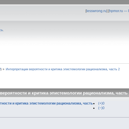
[
lesswrong.ru
] [
hpmor.ru —
сь
.
f
) »
Интерпретации вероятности и критика эпистемологии рационализма, часть 2
вероятности и критика эпистемологии рационализма, часть 
тности и критика эпистемологии рационализма, часть
(+)0
(−)0