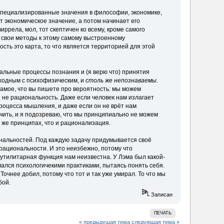
 специализированные значения в философии, экономике,
т экономическое значение, а потом начинает его
ррела, мол, тот скептичен ко всему, кроме самого
 свои методы к этому самому выстроенному
сть это карта, то что является территорией для этой
еальные процессы познания и (я верю что) принятия
сходным с психофизическим, и
столь же непознаваемы
.
самое, что вы пишете про вероятность: мы можем
о не рациональность. Даже если человек нам излагает
процесса мышления, и даже если он не врёт нам
чить, и я подозреваю, что мы принципиально не можем
 же принципах, что и рационализация.
циональностей. Под каждую задачу придумывается своё
рациональности. И это неизбежно, потому что
 утилитарная функция нам неизвестна. У Лэма был какой-
мался психологичекими практиками, пытаясь понять себя.
очнее добил, потому что тот и так уже умирал. То что мы
бой.
Записан
ПЕЧАТЬ
« предыдущая тема
следующая тема »