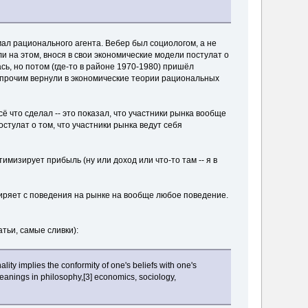
мал рационального агента. Вебер был социологом, а не
 на этом, внося в свои экономические модели постулат о
ь, но потом (где-то в районе 1970-1980) пришёл
у прочим вернули в экономические теории рациональных
 что сделал -- это показал, что участники рынка вообще
стулат о том, что участники рынка ведут себя
мизирует прибыль (ну или доход или что-то там -- я в
иряет с поведения на рынке на вообще любое поведение.
тьи, самые сливки):
nality implies the conformity of one's beliefs with one's
 meanings in philosophy,[3] economics, sociology,