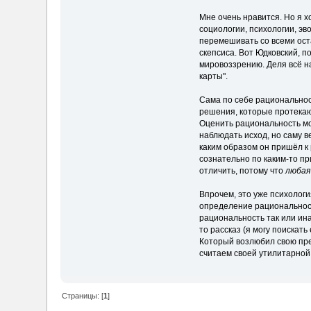
Мне очень нравится. Но я 
социологии, психологии, эв
перемешивать со всеми оста
скепсиса. Вот Юдковский, 
мировоззрению. Деля всё на
карты".
Сама по себе рациональнос
решения, которые протекаю
Оценить рациональность мо
наблюдать исход, но саму в
каким образом он пришёл к 
сознательно по каким-то п
отличить, потому что
любая
Впрочем, это уже психологи
определение рациональност
рациональность так или ин
то рассказ (я могу поискат
Который возлюбил свою пред
считаем своей утилитарной
Страницы: [
1
]