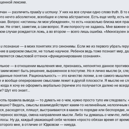
сценной лексике.
личан — различить
правду и истину
. У них на все случаи одно слово truth. В 
то нечто абсолютное, всеобщее и слегка абстрактное. Есть еще verity, есть ver
наю. Вопрос «истинны ли мои убеждения», то есть «насколько близка моя пр
и. Не ответ, заметим, а сам вопрос. Я им попросту не задаюсь. Мне важнее с
вом случае рождается ложь, а во втором — всего лишь ошибка. «Мюнхгаузен зна
 и познание
— в моих понятиях это синонимы. Если же из первого убрать гер
ие в широком смысле, не только научное. Ребенок ведь тоже познает мир, д
оявляется смысловой оттенок «функционирование сознания».
льное
— в отношении мышления мне, признаюсь, непонятно данное противоп
таким может быть решение, выраженное в поступке. Но я лично мыслю (и, сле
 данные понятия. Рациональность — это качество логики, а не самого мышлени
 и вообще оперирование смыслами лежит в другой плоскости. Я мыслю не сло
огда я хочу ее оформить вербально (причем это получается далеко не всегда,
? Шут его знает...
есть
правила вывода — то думать не о чем, нужно просто тупо им следовать: 
мешно? Видать, смыслы взаимодействуют каким-то нелинейным, нелогичным 
ся, расходятся, пляшут, выстраиваются в каком-то порядке или беспорядке,
 перенос взгляда, смена направления мысли. Либо ты думаешь
о чем-то
, либ
олосы. Ну да, каждый уважающий себя человек «просто обязан время от врем
оторого мне, в отличие от Юдковски — никуда.