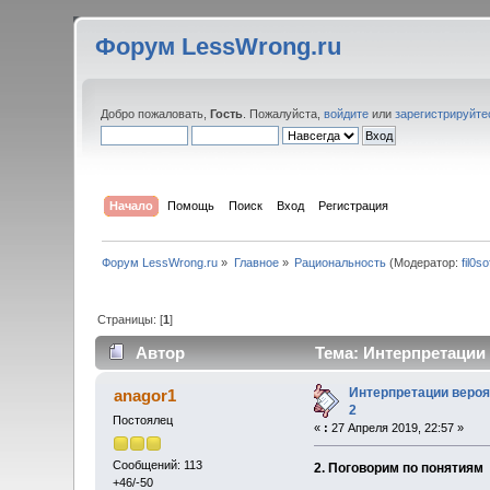
Форум LessWrong.ru
Добро пожаловать,
Гость
. Пожалуйста,
войдите
или
зарегистрируйте
Начало
Помощь
Поиск
Вход
Регистрация
Форум LessWrong.ru
»
Главное
»
Рациональность
(Модератор:
fil0so
Страницы: [
1
]
Автор
Тема: Интерпретации 
Интерпретации вероя
anagor1
2
Постоялец
«
:
27 Апреля 2019, 22:57 »
Сообщений: 113
2. Поговорим по понятиям
+46/-50