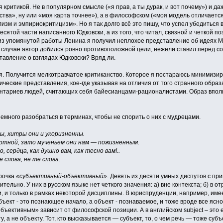
ся критикой. Не в популярном смысле («я прав, а ты дурак, и вот почему») и 
ства», ну или «моя карта точнее»), а в философском («моя модель отличается 
м и эмпириокритицизм». Но я так долго всё это пишу, что успел убедиться в 
есятой части написанного Юдковски, а из того, что читал, связной и четкой п
из упомянутой работы Ленина я получил неплохое представление об идеях 
 случае автор добился ровно противоположной цели, нежели ставил перед со
тавление о взглядах Юдковски? Вряд ли.
ся. Получится мелкотравчатое критиканство. Которое я постараюсь минимизи
ческие представления, кое-где указывая на отличия от того странного обра
ентариев людей, считающих себя байесианцами-рационалистами. Образ вполн
емного разобраться в терминах, чтобы не спорить о них с мудрецами.
ы, хитры они и укоризненны.
ртной, зато мученьем они нам — пожизненным.
, сердца, как душно вам, как тесно вам!..
 слова, не те слова.
рочка
«субъективный-объективный»
. Девять из десяти умных диспутов с пр
тельно. У них в русском языке нет четкого значения: а) вне контекста; б) в о
, и только в рамках некоторой дисциплины. В юриспруденции, например, име
бъект - это познающее начало, а объект - познаваемое, и тоже вроде все ясно
ъективным» зависит от философской позиции. А в английском subject – это 
, а не объекту. Тот, кто высказывается — субъект, то, о чем речь — тоже суб