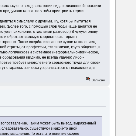
поскольку оно в ходе эволюции вида и жизненной практики
я придумано масса, но чтобы пристроить термин
елиться смыслами с другими. Ну, хотя бы пытаться
ек. (Более того, с помощью слов люди чаще делятся не
то уже психология, отдельный разговор.) В чужую голову
т-то и обретает искомую корректность термин
стороны». Такое «вербализованное чужое мышление»,
ной страты, от профессии, стиля жизни, круга общения, и
льно-логическое) и системное (неформально-логическое,
образования (видимо, не всегда удачно) либо -
 Третье требует многолетнего серьезного труда для своей
 тут стараюсь всячески уворачиваться от психологии, и
Записан
вопоставление. Таким может быть вывод, выраженный
 следовательно, существую) в какой-то иной
самого мышления. То есть, это понятие скорее