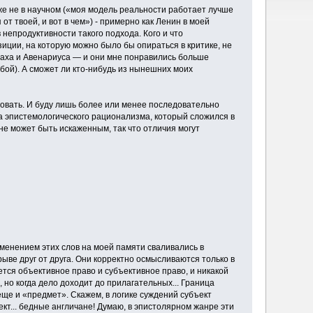
даже не в научном («моя модель реальности работает лучше
от твоей, и вот в чем») - примерно как Ленин в моей
непродуктивности такого подхода. Кого и что
озиции, на которую можно было бы опираться в критике, не
Маха и Авенариуса — и они мне понравились больше
бой). А сможет ли кто-нибудь из нынешних моих
ровать. И буду лишь более или менее последовательно
за эпистемологического рационализма, который сложился в
е может быть искаженным, так что отличия могут
именением этих слов на моей памяти сваливались в
трыве друг от друга. Они корректно осмысливаются только в
ется объективное право и субъективное право, и никакой
, но когда дело доходит до прилагательных... Граница
еще и «предмет». Скажем, в логике суждений субъект
ъект... бедные англичане! Думаю, в эпистолярном жанре эти