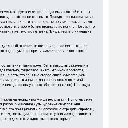
то время как в русском языке правда имеет явный оттенок
acity, но всё это не совсем то. Правда - это система моих
авда к истине» - это водораздел между мировоззрениями
оответствие моего бытия правде, а не истине. Потому что
менит не тем, что летал на Луну, а тем, что никогда не
ундиальный оттенок, то познание — это естественное
аже еще не умея говорить.
«Мышление»
- часто тоже
оставление. Таким может быть вывод, выраженный в
довательно, существую) в какой-то иной плоскости,
я. То есть, это понятие скорее синтаксическое, чем
вами, а как-то иначе. Слова появляются на самой
 и никогда не получается абсолютно точно). Но откуда
«Нажми на кнопку - получишь результат». Но почему мне,
образом. Мышление суть бурление смыслов: они
 но всё это принципиально невозможно отрефлексировать,
о о том, как ты думаешь. Поймать ускользающее когнито —
ени это делать». И здесь выплывает термин