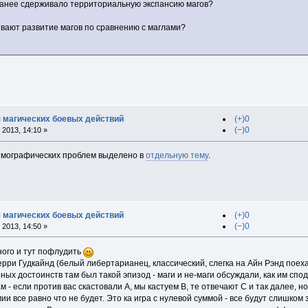
 ранее сдерживало территориальную экспансию магов?
ивают развитие магов по сравнению с маглами?
 магических боевых действий
(+)0
(−)0
2013, 14:10 »
мографических проблем выделено в
отдельную тему
.
 магических боевых действий
(+)0
(−)0
2013, 14:50 »
ного и тут пофлудить
ерри Гудкайнд (белый либертарианец, классический, слегка на Айн Рэнд пое
ных достоинств там был такой эпизод - маги и не-маги обсуждали, как им сп
- если против вас скастовали А, мы кастуем B, те отвечают C и так далее, но
ии все равно что не будет. Это ка игра с нулевой суммой - все будут слишко