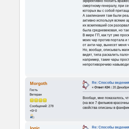
эффективно гнобить вражес
смертному-генералу, при с
которых вы с собой притащ
А заклинания там были реал
активно используя всякие а
их вскипевший сок разорвал
была средневековая, но так
В мире ГП, как тут уже про
моих чар против портала и 
от анти-чар, вынесет меня
Но, вообще, описывать маги
видят, типа раскалить палоч
например, такие чары прост
непротиворечиво навыводит
Re: Способы ведения
Morgoth
«
Ответ #24 :
20 Декабря 
Гость
Ветеран
Вообще, мне показалось, чт
(на все 7 фильмов красочны
Сообщений: 278
свойства описаны в фанфи
+0/-0
Re: Способы ведения
logic