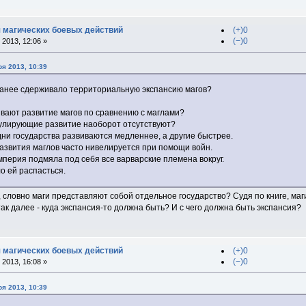
 магических боевых действий
(+)0
(−)0
2013, 12:06 »
я 2013, 10:39
 ранее сдерживало территориальную экспансию магов?
ивают развитие магов по сравнению с маглами?
улирующие развитие наоборот отсутствуют?
ни государства развиваются медленнее, а другие быстрее.
азвития маглов часто нивелируется при помощи войн.
перия подмяла под себя все варварские племена вокруг.
о ей распасться.
 словно маги представляют собой отдельное государство? Судя по книге, ма
ак далее - куда экспансия-то должна быть? И с чего должна быть экспансия?
 магических боевых действий
(+)0
(−)0
2013, 16:08 »
я 2013, 10:39