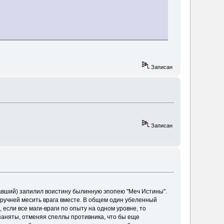
Записан
Записан
хавший) запилил воистину былинную эпопею "Меч Истины".
одручней месить врага вместе. В общем один убеленный
, если все маги-враги по опыту на одном уровне, то
м заняты, отменяя спеллы противника, что бы еще