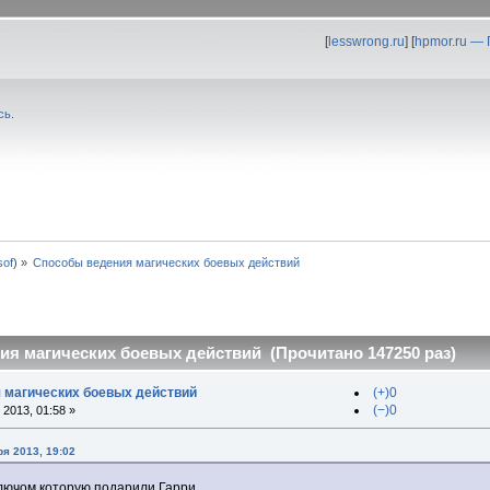
[
lesswrong.ru
] [
hpmor.ru —
сь
.
0sof
) »
Способы ведения магических боевых действий
я магических боевых действий (Прочитано 147250 раз)
 магических боевых действий
(+)0
(−)0
2013, 01:58 »
я 2013, 19:02
ключом которую подарили Гарри.