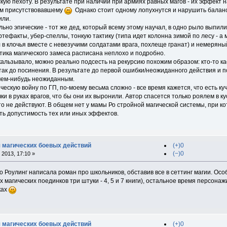
кую пехоту. В результате при наличии при армиях равных магов - их эффект
ем присутствовавшему
Однако стоит одному лопухнутся и нарушить баланс 
или.
ьно эпические - тот же дед, который всему этому научал, в одно рыло выпи
ртефакты, убер-спеллы, тонкую тактику (типа идет колонна зимой по лесу - 
 в клочья вместе с невезучими солдатами врага, похлеще гранат) и немеряны
тика магического замеса расписана неплохо и подробно.
скальзывало, можно реально подсесть на рекурсию похожим образом: кто-то ка
так до посинения. В результате до первой ошибки/неожиданного действия и поб
 чем-нибудь неожиданным.
ческую войну по ГП, по-моему весьма сложно - все время кажется, что есть к
ки в руках врагов, что бы они их выронили. Автор спасется только роялем в ку
о не действуют. В общем нет у мамы Ро стройной магической системы, при к
ь допустимость тех или иных эффектов.
 магических боевых действий
(+)0
(−)0
2013, 17:10 »
о Роулинг написала роман про школьников, обставив все в сеттинг магии. Ос
х магических поединков три штуки - 4, 5 и 7 книги), остальное время персон
ках
 магических боевых действий
(+)0