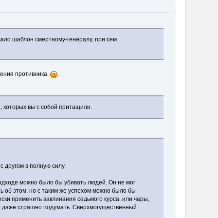
вало шаблон смертному-генералу, при сем
щения противника.
х, которых вы с собой притащили.
 другом в полную силу.
подходе можно было бы убивать людей. Он не мог
ь об этом, но с таким же успехом можно было бы
чески применить заклинания седьмого курса, или чары,
ло даже страшно подумать. Сверхмогущественный