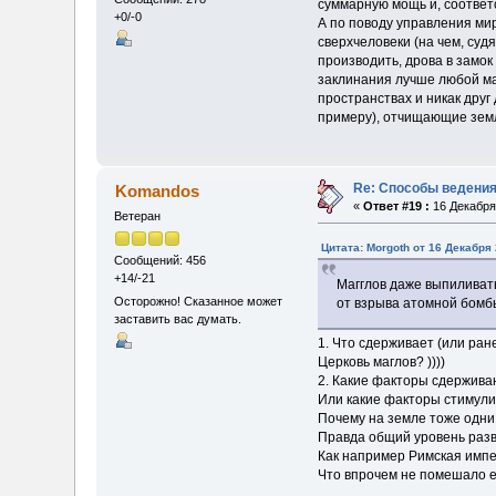
суммарную мощь и, соответ
+0/-0
А по поводу управления миро
сверхчеловеки (на чем, суд
производить, дрова в замок
заклинания лучше любой маг
пространствах и никак дру
примеру), отчищающие землю
Re: Способы ведения
Komandos
«
Ответ #19 :
16 Декабря 
Ветеран
Цитата: Morgoth от 16 Декабря 
Сообщений: 456
+14/-21
Магглов даже выпиливать
Осторожно! Сказанное может
от взрыва атомной бомбы
заставить вас думать.
1. Что сдерживает (или ра
Церковь маглов? ))))
2. Какие факторы сдержива
Или какие факторы стимул
Почему на земле тоже одни
Правда общий уровень разв
Как например Римская импе
Что впрочем не помешало е