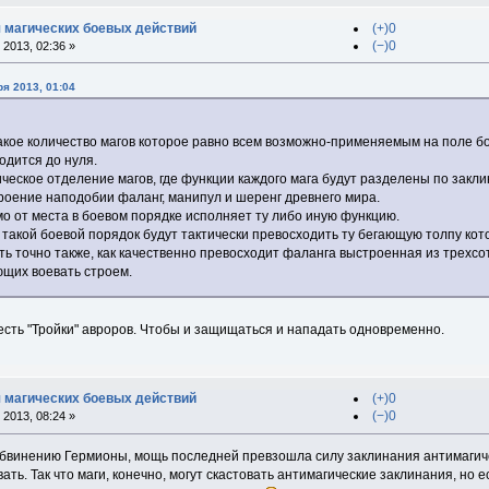
 магических боевых действий
(+)0
(−)0
2013, 02:36 »
я 2013, 01:04
такое количество магов которое равно всем возможно-применяемым на поле б
одится до нуля.
ческое отделение магов, где функции каждого мага будут разделены по закл
роение наподобии фаланг, манипул и шеренг древнего мира.
о от места в боевом порядке исполняет ту либо иную функцию.
 такой боевой порядок будут тактически превосходить ту бегающую толпу кот
ть точно также, как качественно превосходит фаланга выстроенная из трехс
ющих воевать строем.
есть "Тройки" авроров. Чтобы и защищаться и нападать одновременно.
 магических боевых действий
(+)0
(−)0
2013, 08:24 »
бвинению Гермионы, мощь последней превзошла силу заклинания антимагиче
ать. Так что маги, конечно, могут скастовать антимагические заклинания, но 