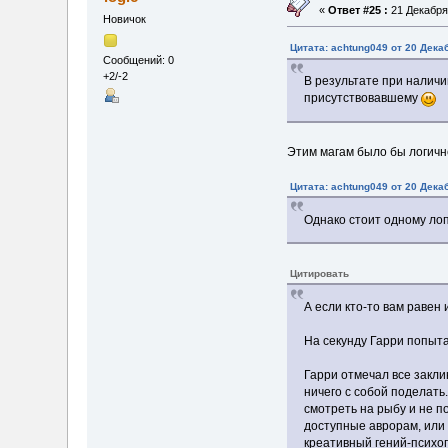
«
Ответ #25 :
21 Декабря 
Новичок
Цитата: achtung049 от 20 Дека
Сообщений: 0
+2/-2
В результате при наличи
присутствовавшему
Этим магам было бы логичне
Цитата: achtung049 от 20 Дека
Однако стоит одному лоп
Цитировать
А если кто-то вам равен 
На секунду Гарри попыта
Гарри отмечал все закли
ничего с собой поделать
смотреть на рыбу и не п
доступные аврорам, или
креативный гений-психоп