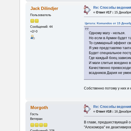
Re: Способы ведения
Jack Dilindjer
«
Ответ #17 :
15 Декабря 
Пользователь
Цитата: Komandos от 15 Декабр
Сообщений: 44
+2/-0
Одному магу - нельзя.
Но если в Армии будет 
То суммарный эффект св
Я уже представляю такти
Будет специальное пост
Где каждый боец зависим
И маги слитые воедино в
Качественно превосходи
всадников Дария не уме
Собственно потому у них и 
Re: Способы ведения
Morgoth
«
Ответ #18 :
16 Декабря 
Гость
Ветеран
В главе, предшествующей о
"Алохомора" ее деактивиров
Сообщений: 278