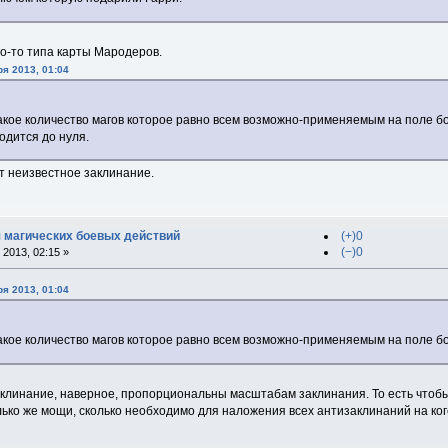
что-то типа карты Мародеров.
я 2013, 01:04
такое количество магов которое равно всем возможно-применяемым на поле б
одится до нуля.
т неизвестное заклинание.
 магических боевых действий
(+)0
(−)0
2013, 02:15 »
я 2013, 01:04
такое количество магов которое равно всем возможно-применяемым на поле б
клинание, наверное, пропорциональны масштабам заклинания. То есть чтоб
ько же мощи, сколько необходимо для наложения всех антизаклинаний на ког