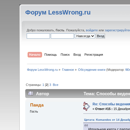
Форум LessWrong.ru
Добро пожаловать,
Гость
. Пожалуйста,
войдите
или
зарегистрируйте
Начало
Помощь
Поиск
Вход
Регистрация
Форум LessWrong.ru
»
Главное
»
Обсуждение книги
(Модератор:
fil
Страницы:
1
[
2
]
3
Все
Автор
Тема: Способы ведени
Re: Способы ведения
Панда
«
Ответ #15 :
15 Декабря 
Гость
Цитата: Komandos от 14 Декабр
Игральная карта с парт