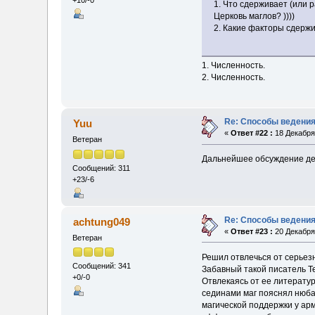
+10/-0
1. Что сдерживает (или
Церковь маглов? ))))
2. Какие факторы сдерж
1. Численность.
2. Численность.
Re: Способы ведения
Yuu
«
Ответ #22 :
18 Декабря 
Ветеран
Дальнейшее обсуждение де
Сообщений: 311
+23/-6
Re: Способы ведения
achtung049
«
Ответ #23 :
20 Декабря 
Ветеран
Решил отвлечься от серьез
Сообщений: 341
Забавный такой писатель Т
+0/-0
Отвлекаясь от ее литератур
сединами маг пояснял нюбам 
магической поддержки у арм