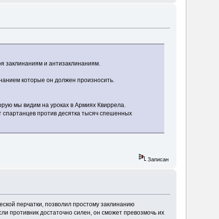
оя заклинаниям и антизаклинаниям.
инанием которые он должен произносить.
орую мы видим на уроках в Армиях Квиррела.
от спартанцев против десятка тысяч спешенных
Записан
ской перчатки, позволил простому заклинанию
если противник достаточно силен, он сможет превозмочь их