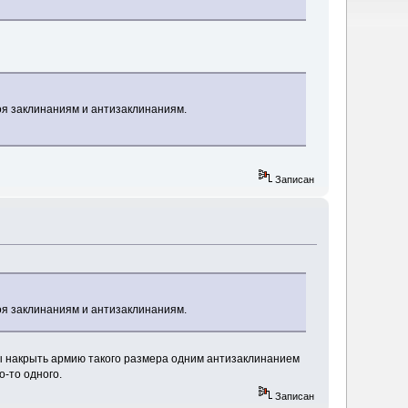
оя заклинаниям и антизаклинаниям.
Записан
оя заклинаниям и антизаклинаниям.
ы накрыть армию такого размера одним антизаклинанием
о-то одного.
Записан