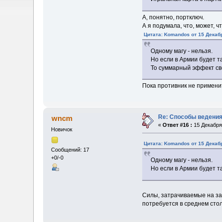
А, понятно, портключ.
А я подумала, что, может, 
Цитата: Komandos от 15 Декабр
Одному магу - нельзя.
Но если в Армии будет 
То суммарный эффект св
Пока противник не примени
Re: Способы ведения
wncm
«
Ответ #16 :
15 Декабря 
Новичок
Цитата: Komandos от 15 Декабр
Сообщений: 17
+0/-0
Одному магу - нельзя.
Но если в Армии будет 
Силы, затрачиваемые на за
потребуется в среднем стол