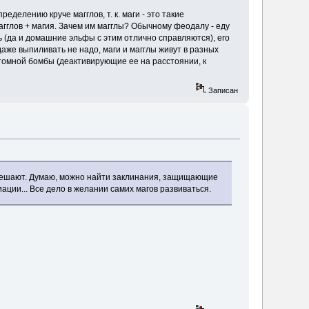
еделению круче магглов, т. к. маги - это такие
магглов + магия. Зачем им магглы? Обычному феодалу - еду
ь (да и домашние эльфы с этим отлично справляются), его
аже выпиливать не надо, маги и магглы живут в разных
томной бомбы (деактивирующие ее на расстоянии, к
Записан
не мешают. Думаю, можно найти заклинания, защищающие
ции... Все дело в желании самих магов развиваться.