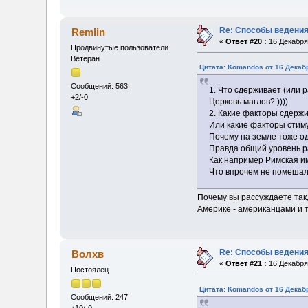
Re: Способы ведения
Remlin
«
Ответ #20 :
16 Декабря 
Продвинутые пользователи
Ветеран
Цитата: Komandos от 16 Декабр
Сообщений: 563
1. Что сдерживает (или
+2/-0
Церковь маглов? ))))
2. Какие факторы сдерж
Или какие факторы стим
Почему на земле тоже од
Правда общий уровень р
Как например Римская им
Что впрочем не помешал
Почему вы рассуждаете так,
Америке - американцами и т
Re: Способы ведения
Волхв
«
Ответ #21 :
16 Декабря 
Постоялец
Цитата: Komandos от 16 Декабр
Сообщений: 247