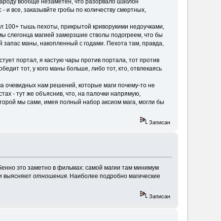
 народу вообще незаметен, что разорвало шаблон
- и все, заказывйте гробы по количеству смертных,
лил 100+ тышь пехоты, прикрытой криворукими недоучками,
а мы слегонца магией замерзшие стволы подогреем, что бы
й запас маны, накопленный с годами. Пехота там, правда,
стует портал, я кастую чары против портала, тот против
едит тот, у кого маны больше, либо тот, кто, отвлекаясь
уча очевидных нам решений, которые маги почему-то не
стах - тут же объяснив, что, на палочки напрямую,
оторой мы сами, имея полный набор аксиом мага, могли бы
Записан
обенно это заметно в фильмах: самой магии там минимум
ажи выясняют
отношения
. Наиболее подробно магические
Записан