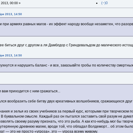
(−)0
2013, 00:00 »
бря 2013, 14:50
и при армиях равных магов - их эффект народу вообще незаметен, что разор
е биться друг с другом а ля Дамблдор с Гриндевальдом до магического исто
бря 2013, 14:50
ухнутся и нарушить баланс - и все, заказывйте гробы по количеству смертны
и вам приходится с ним сражаться...
лся вообразить себе битву двух креативных волшебников, сражающихся друг с
нания и зелья из своих учебников за первый курс, которыми при творческом 
. В буквальном смысле. Каждый раз он пытался заставить свой разум не думат
озволять своему разуму признать, что это рыба. А как кто-нибудь мог бы твор
 утерянную древнюю магию, вроде той, что обладал Волдеморт... об этом бы
ат — это не просто «угроза», это — угроза всему живому.