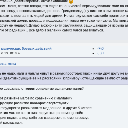
ственно, деактивировать антизаклинание
м - меня, честно говоря, это еще в канонической версии удивляло: маги по-опр
я по всему, и основывалась идеология Гриндевальда), у них все возможности 
 свозить, поставлять людей для армии. Но маг еду может сам себе приготовит
гловской армии, дрова для поддержания тепла ему тоже не нужны. Магглов д
г другу не мешают. Думаю, можно найти заклинания, защищающие от взрыва а
 от радиации... Все дело в желании самих магов развиваться.
 магических боевых действий
(+)0
(−)0
2013, 10:39 »
2013, 08:24
 не надо, маги и магглы живут в разных пространствах и никак друг другу 
 (деактивирующие ее на расстоянии, к примеру), отчищающие землю от радиа
нее сдерживало территориальную экспансию магов?
ют развитие магов по сравнению с маглами?
ирующие развитие наоборот отсутствуют?
 государства развиваются медленнее, а другие быстрее.
ития маглов часто нивелируется при помощи войн.
рия подмяла под себя все варварские племена вокруг.
й распасться.