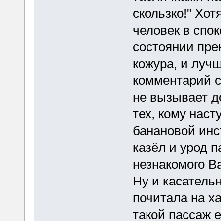
скользко!" Хот
человек в спо
состоянии прек
кожура, и лучш
комментарий с
не вызывает до
тех, кому наст
банановой инст
казёл и урод 
незнакомого Ва
Ну и касательн
почитала на ха
такой пассаж е