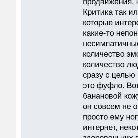
продвижения, н
Критика так ил
которые интере
какие-то непо
несимпатичные
количество эм
количество люд
сразу с целью 
это фуфло. Во
банановой кож
он совсем не о
просто ему ног
интернет, неко
здоровеньких г