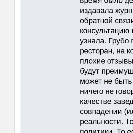
время было де
издавала журн
обратной связ
консультацию 
узнала. Грубо
ресторан, на 
плохие отзывы
будут преимущ
может не быть
ничего не гово
качестве заве
совпадении (и
реальности. То
политики. То е