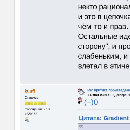
некто рационал
и это в цепочк
чём-то и прав.
Остальные иде
сторону", и пр
слабеньким, и 
влетал в этич
Re: Критика произведен
kuuff
«
Ответ #339 :
10 Декабря 20
Старожил
(−)0
Сообщений: 2 133
+220/-52
Цитата: Gradient