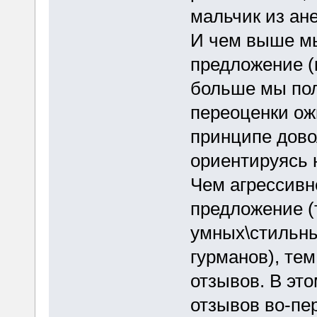
мальчик из ане
И чем выше м
предложение (к
больше мы пол
переоценки ожи
принципе дово
ориентируясь 
Чем агрессив
предложение (
умных\стильн
гурманов), те
отзывов. В эт
отзывов во-пер