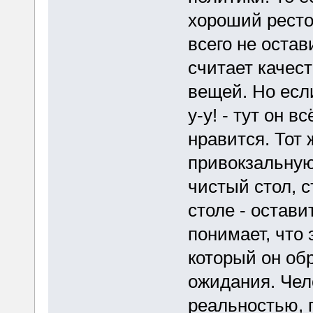
хороший ресто
всего не остав
считает качес
вещей. Но есл
у-у! - тут он 
нравится. Тот 
привокзальную
чистый стол, 
столе - остави
понимает, что 
который он обр
ожидания. Чел
реальностью, п