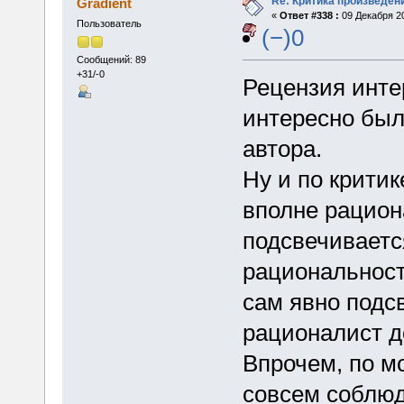
Re: Критика произведен
Gradient
«
Ответ #338 :
09 Декабря 20
Пользователь
(−)0
Сообщений: 89
+31/-0
Рецензия инте
интересно было
автора.
Ну и по критик
вполне рацион
подсвечивается
рациональност
сам явно подс
рационалист д
Впрочем, по м
совсем соблюд