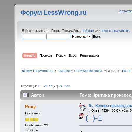
Форум LessWrong.ru
[
lesswro
Добро пожаловать,
Гость
. Пожалуйста,
войдите
или
зарегистрируйтесь
.
Начало
Помощь
Поиск
Вход
Регистрация
Форум LessWrong.ru
»
Главное
»
Обсуждение книги
(Модератор:
fil0sof
)
Страницы:
1
...
21
22
[
23
]
24
Все
Автор
Тема: Критика произвед
Re: Критика произведен
Pony
«
Ответ #330 :
18 Октября 20
Постоялец
(−)-1
Сообщений: 233
+138/-14