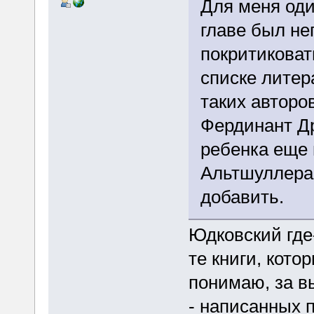
Для меня оди
главе был не
покритиковат
списке литер
таких авторо
Фердинант Др
ребенка еще 
Альтшуллера.
добавить.
Юдковский где
те книги, кото
понимаю, за в
- написанных п