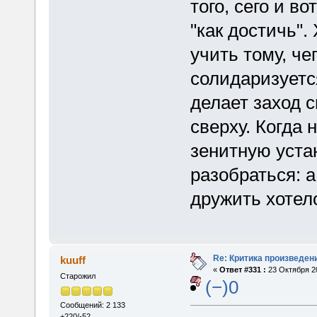
того, сего и в
"как достичь".
учить тому, че
солидаризуетс
делает заход 
сверху. Когда 
зенитную уста
разобраться: а
дружить хотело
Re: Критика произведен
kuuff
«
Ответ #331 :
23 Октября 20
Старожил
(−)0
Сообщений: 2 133
+220/-52