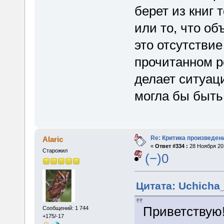
берет из книг 
или то, что о
это отсутствие
прочитанном р
делает ситуац
могла бы быть
Re: Критика произведен
Alaric
«
Ответ #334 :
28 Ноября 201
Старожил
(−)0
Цитата: Uchicha_
Приветствую
Сообщений: 1 744
+175/-17