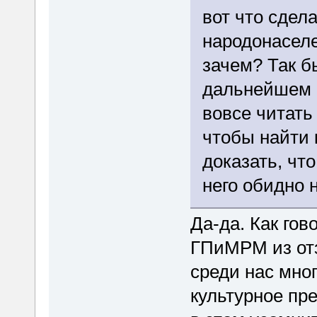
вот что сдел
народонаселе
зачем? Так б
дальнейшем н
вовсе читать
чтобы найти 
доказать, чт
него обидно 
Да-да. Как гов
ГПиМРМ из отз
среди нас мно
культурное пр