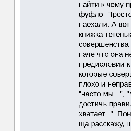
найти к чему п
фуфло. Просто
наехали. А вот
книжка тетень
совершенства 
паче что она н
предисловии к 
которые совер
плохо и неправ
"часто мы...", 
достичь правил
хватает...". П
ща расскажу, щ