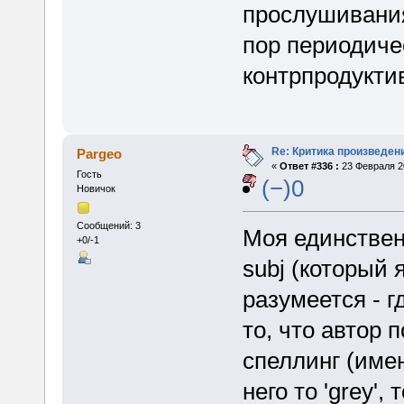
прослушивания
пор периодиче
контрпродукти
Re: Критика произведен
Pargeo
«
Ответ #336 :
23 Февраля 20
Гость
(−)0
Новичок
Сообщений: 3
Моя единствен
+0/-1
subj (который 
разумеется - г
то, что автор 
спеллинг (имен
него то 'grey', 