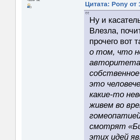
Цитата: Pony от 
Ну и касател
Влезла, почи
прочего вот т
о том, что 
авторитетам
собственное 
это человече
какие-то не
живем во вре
гомеопатией
смотрят «Би
этих идей я