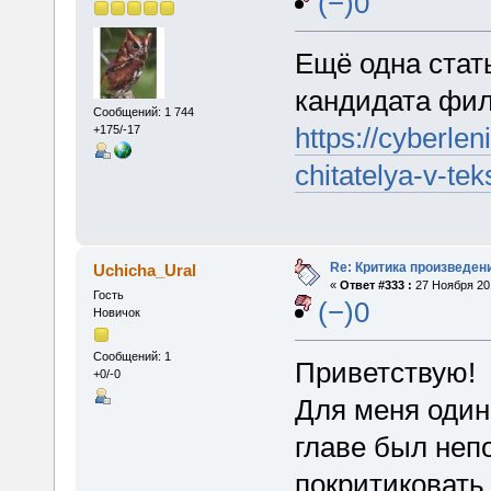
(−)0
Ещё одна стат
кандидата фил
Сообщений: 1 744
https://cyberleni
+175/-17
chitatelya-v-te
Re: Критика произведен
Uchicha_Ural
«
Ответ #333 :
27 Ноября 201
Гость
(−)0
Новичок
Сообщений: 1
Приветствую!
+0/-0
Для меня один
главе был неп
покритиковать.