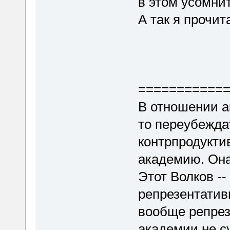
в этом усомни
А так я прочит
===========
В отношении а
то переубежда
контрпродукти
академию. Она
Этот Волков --
репрезентатив
вообще репрез
академии не су