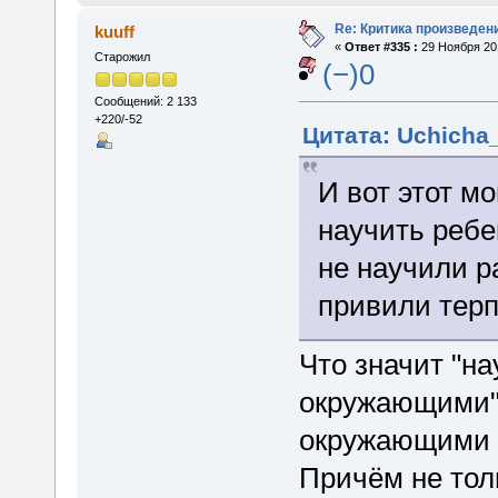
Re: Критика произведен
kuuff
«
Ответ #335 :
29 Ноября 201
Старожил
(−)0
Сообщений: 2 133
+220/-52
Цитата: Uchicha_
И вот этот м
научить ребе
не научили р
привили терп
Что значит "на
окружающими"?
окружающими в
Причём не толь