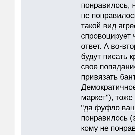
понравилось, 
не понравилось
такой вид агр
спровоцирует ч
ответ. А во-вт
будут писать 
свое попадание
привязать бант
Демократичное
маркет"), тож
"да фуфло ваще
понравилось (э
кому не понрав