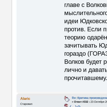
главе с Волко
мыслительного
идеи Юдковско
против. Если 
теорию одарён
зачитывать Юд
гораздо (ГОРА
Волков будет
лично и дават
прочитавшему
Re: Критика произведен
Alaric
«
Ответ #332 :
23 Октября 20
Старожил