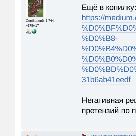
Ещё в копилку
https://medi
Сообщений: 1 744
%D0%BF%D0
+175/-17
%D0%B8-
%D0%B4%D0
%D0%B0%D0
%D0%BD%D0
31b6ab41eedf
Негативная ре
претензий по 