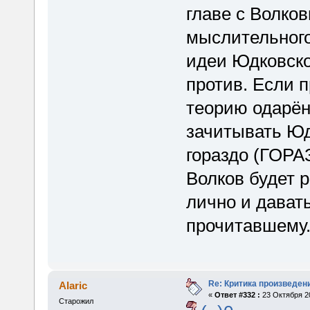
главе с Волко
мыслительного
идеи Юдковско
против. Если 
теорию одарён
зачитывать Юд
гораздо (ГОРА
Волков будет
лично и дават
прочитавшему
Re: Критика произведен
Alaric
«
Ответ #332 :
23 Октября 20
Старожил