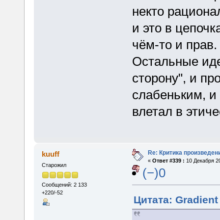
некто рационал
и это в цепочк
чём-то и прав.
Остальные иде
сторону", и пр
слабеньким, и 
влетал в этич
Re: Критика произведен
kuuff
«
Ответ #339 :
10 Декабря 20
Старожил
(−)0
Сообщений: 2 133
+220/-52
Цитата: Gradient