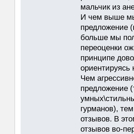
мальчик из ане
И чем выше м
предложение (к
больше мы пол
переоценки ожи
принципе дово
ориентируясь 
Чем агрессив
предложение (
умных\стильн
гурманов), те
отзывов. В эт
отзывов во-пер