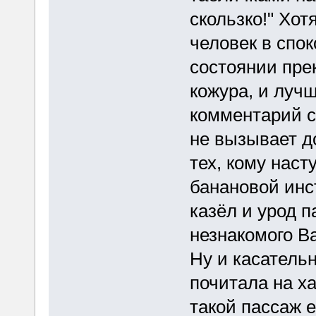
скользко!" Хот
человек в спо
состоянии прек
кожура, и лучш
комментарий с
не вызывает до
тех, кому наст
банановой инст
казёл и урод 
незнакомого Ва
Ну и касательн
почитала на ха
такой пассаж е