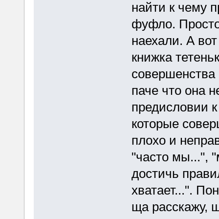
найти к чему п
фуфло. Просто
наехали. А вот
книжка тетень
совершенства 
паче что она н
предисловии к 
которые совер
плохо и неправ
"часто мы...", 
достичь правил
хватает...". П
ща расскажу, щ