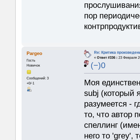
прослушивания
пор периодиче
контрпродукти
Re: Критика произведен
Pargeo
«
Ответ #336 :
23 Февраля 20
Гость
(−)0
Новичок
Сообщений: 3
Моя единствен
+0/-1
subj (который 
разумеется - г
то, что автор 
спеллинг (имен
него то 'grey', 