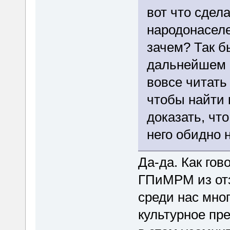
вот что сдел
народонаселе
зачем? Так б
дальнейшем н
вовсе читать
чтобы найти 
доказать, чт
него обидно 
Да-да. Как гов
ГПиМРМ из отз
среди нас мно
культурное пр