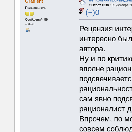
Re: Критика произведен
Gradient
«
Ответ #338 :
09 Декабря 20
Пользователь
(−)0
Сообщений: 89
+31/-0
Рецензия инте
интересно было
автора.
Ну и по критик
вполне рацион
подсвечивается
рациональност
сам явно подс
рационалист д
Впрочем, по м
совсем соблюд