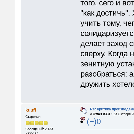
того, сего и в
"как достичь".
учить тому, че
солидаризуетс
делает заход 
сверху. Когда 
зенитную уста
разобраться: а
дружить хотело
Re: Критика произведен
kuuff
«
Ответ #331 :
23 Октября 20
Старожил
(−)0
Сообщений: 2 133
+220/-52