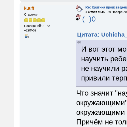
Re: Критика произведен
kuuff
«
Ответ #335 :
29 Ноября 201
Старожил
(−)0
Сообщений: 2 133
+220/-52
Цитата: Uchicha_
И вот этот м
научить ребе
не научили р
привили терп
Что значит "на
окружающими"?
окружающими в
Причём не толь