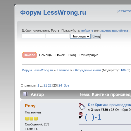
Форум LessWrong.ru
[
lesswro
Добро пожаловать,
Гость
. Пожалуйста,
войдите
или
зарегистрируйтесь
.
Начало
Помощь
Поиск
Вход
Регистрация
Форум LessWrong.ru
»
Главное
»
Обсуждение книги
(Модератор:
fil0sof
)
Страницы:
1
...
21
22
[
23
]
24
Все
Автор
Тема: Критика произвед
Re: Критика произведен
Pony
«
Ответ #330 :
18 Октября 20
Постоялец
(−)-1
Сообщений: 233
+138/-14