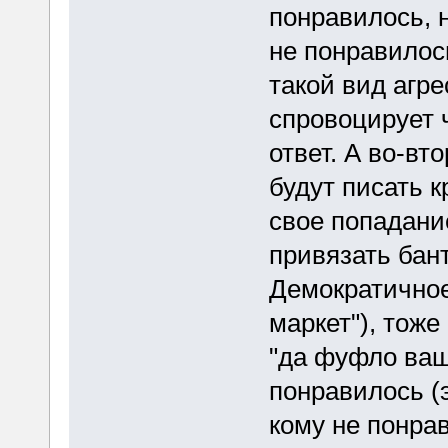
понравилось, 
не понравилось
такой вид агр
спровоцирует ч
ответ. А во-вт
будут писать 
свое попадание
привязать бант
Демократичное
маркет"), тож
"да фуфло ваще
понравилось (э
кому не понрав