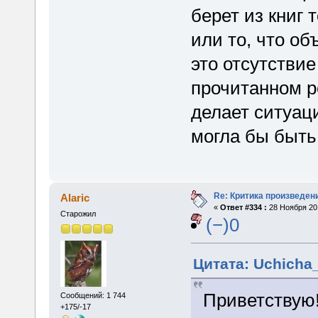
берет из книг 
или то, что о
это отсутствие
прочитанном р
делает ситуац
могла бы быть
Re: Критика произведен
Alaric
«
Ответ #334 :
28 Ноября 201
Старожил
(−)0
Цитата: Uchicha_
Приветствую
Сообщений: 1 744
+175/-17