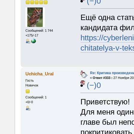
(−)0
Ещё одна стат
кандидата фил
Сообщений: 1 744
https://cyberleni
+175/-17
chitatelya-v-te
Re: Критика произведен
Uchicha_Ural
«
Ответ #333 :
27 Ноября 201
Гость
(−)0
Новичок
Сообщений: 1
Приветствую!
+0/-0
Для меня один
главе был неп
покритиковать.