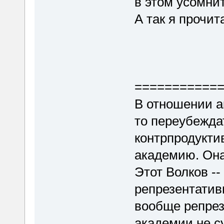
в этом усомни
А так я прочит
===========
В отношении а
то переубежда
контрпродукти
академию. Она
Этот Волков --
репрезентатив
вообще репрез
академии не су