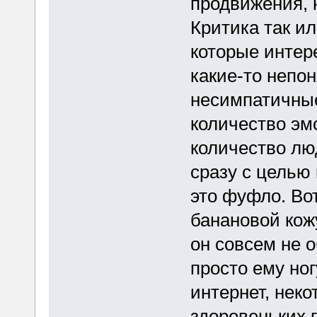
продвижения, н
Критика так ил
которые интере
какие-то непо
несимпатичные
количество эм
количество люд
сразу с целью 
это фуфло. Во
банановой кож
он совсем не о
просто ему ног
интернет, неко
здоровеньких г