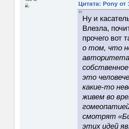
Цитата: Pony от 
Ну и касател
Влезла, почи
прочего вот т
о том, что 
авторитетам
собственное 
это человече
какие-то не
живем во вре
гомеопатией
смотрят «Би
этих идей я