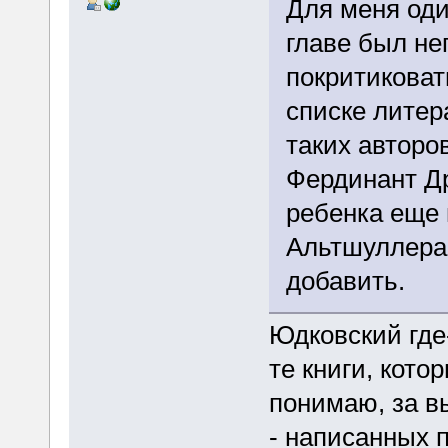
Для меня оди
главе был не
покритиковат
списке литер
таких авторо
Фердинант Др
ребенка еще 
Альтшуллера.
добавить.
Юдковский где
те книги, кото
понимаю, за в
- написанных п