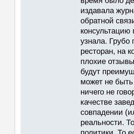
время было де
издавала журн
обратной связ
консультацию 
узнала. Грубо
ресторан, на 
плохие отзывы
будут преимущ
может не быть
ничего не гово
качестве заве
совпадении (и
реальности. То
политики. То е