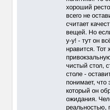
хороший ресто
всего не остав
считает качес
вещей. Но есл
у-у! - тут он 
нравится. Тот 
привокзальную
чистый стол, 
столе - остави
понимает, что 
который он обр
ожидания. Чел
реальностью, п