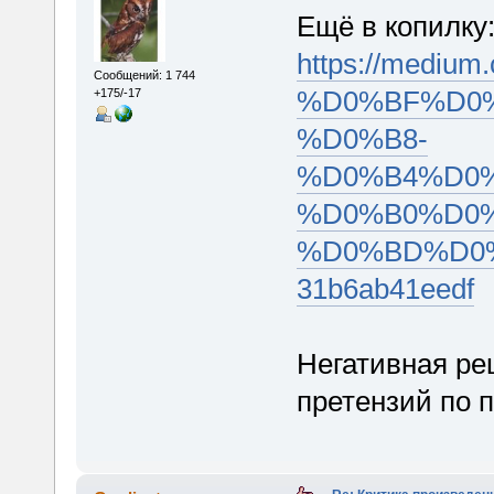
Ещё в копилку
https://medi
Сообщений: 1 744
%D0%BF%D0
+175/-17
%D0%B8-
%D0%B4%D0
%D0%B0%D0
%D0%BD%D0
31b6ab41eedf
Негативная ре
претензий по 