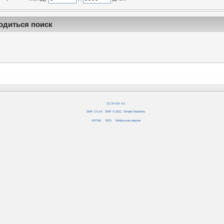
одиться поиск
CC BY-SA 4.0
SMF 2.0.14
|
SMF © 2011
,
Simple Machines
XHTML
RSS
Мобильная версия