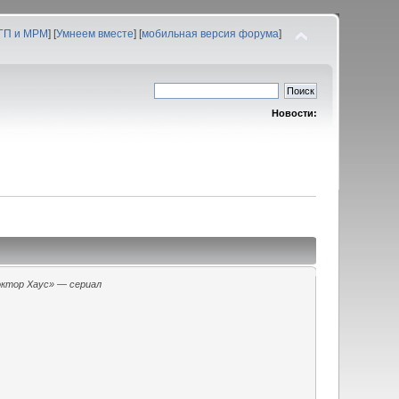
 ГП и МРМ
] [
Умнеем вместе
] [
мобильная версия форума
]
Новости:
ктор Хаус» — сериал