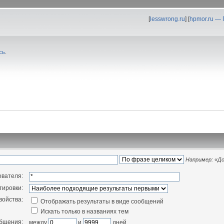
[
lesswrong.ru
] [
hpmor.ru —
сь
.
Например:
«До
ователя:
тировки:
войства:
Отображать результаты в виде сообщений
Искать только в названиях тем
общения:
между
и
дней