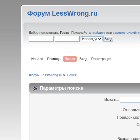
Форум LessWrong.ru
Добро пожаловать,
Гость
. Пожалуйста,
войдите
или
зарегистрируйте
Начало
Помощь
Поиск
Вход
Регистрация
Форум LessWrong.ru
»
Поиск
Параметры поиска
Искать:
От польз
Порядок сор
С
Возраст со