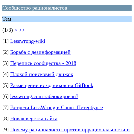
Сообщество рационалистов
Тем
(1/3)
>
>>
[1]
Lesswrong-wiki
[2]
Борьба с дезинформацией
[3]
Перепись сообщества - 2018
[4]
Плохой поисковый движок
[5]
Размещение исходников на GitBook
[6]
lesswrong.com заблокирован?
[7]
Встречи LessWrong в Санкт-Петербурге
[8]
Новая вёрстка сайта
[9]
Почему рационалисты против иррациональности и