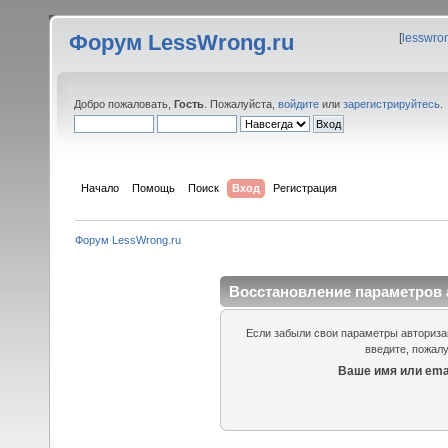
Форум LessWrong.ru
[
lesswro
Добро пожаловать,
Гость
. Пожалуйста,
войдите
или
зарегистрируйтесь
.
Начало
Помощь
Поиск
Вход
Регистрация
Форум LessWrong.ru
Восстановление параметров 
Если забыли свои параметры авторизац
введите, пожалу
Ваше имя или emai