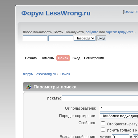
Форум LessWrong.ru
[
lesswro
Добро пожаловать,
Гость
. Пожалуйста,
войдите
или
зарегистрируйтесь
.
Начало
Помощь
Поиск
Вход
Регистрация
Форум LessWrong.ru
»
Поиск
Параметры поиска
Искать:
От пользователя:
Порядок сортировки:
Свойства:
Отображать резу
Искать только в 
Возраст сообщения:
между
и