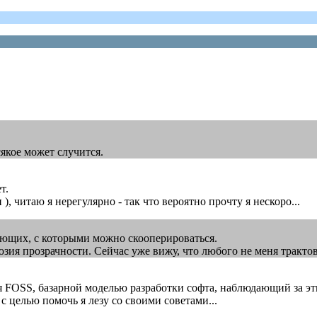
сякое может случится.
т.
, читаю я нерегулярно - так что вероятно прочту я нескоро...
ающих, с которыми можно скооперироваться.
я прозрачности. Сейчас уже вижу, что любого не меня трактовка
 FOSS, базарной моделью разработки софта, наблюдающий за эти
с целью помочь я лезу со своими советами...