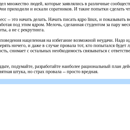
идел множество людей, которые заявлялись в различные сообщес
Они приходили и искали соратников. И такие попытки сделать чт
с -- это начать делать. Начать писать ядро linux, и показывать в
ботая под этим ядром. Мелочь, сделанная студентом за пару месяц
оты, а не с рекрутинга.
ия поведения нацеленная на избегание возможной неудачи. Надо 
ерять ничего, и даже в случае провала тот, кто попытался будет 
ость, снимает с остальных необходимость связываться с ответст
 сядьте, подумайте, разработайте наиболее рациональный план дей
ятная штука, но страх провала -- просто вредная.