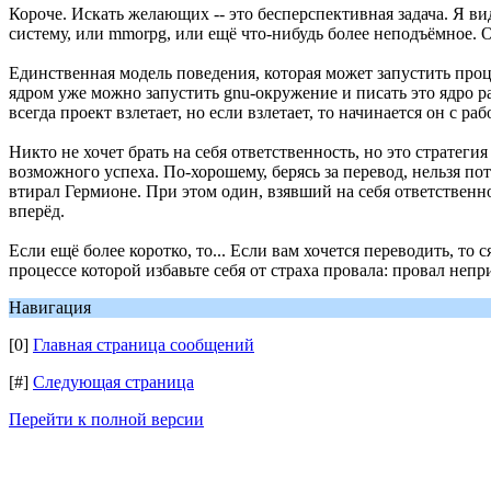
Короче. Искать желающих -- это бесперспективная задача. Я в
систему, или mmorpg, или ещё что-нибудь более неподъёмное. 
Единственная модель поведения, которая может запустить процес
ядром уже можно запустить gnu-окружение и писать это ядро ра
всегда проект взлетает, но если взлетает, то начинается он с раб
Никто не хочет брать на себя ответственность, но это стратег
возможного успеха. По-хорошему, берясь за перевод, нельзя пот
втирал Гермионе. При этом один, взявший на себя ответственн
вперёд.
Если ещё более коротко, то... Если вам хочется переводить, то
процессе которой избавьте себя от страха провала: провал непри
Навигация
[0]
Главная страница сообщений
[#]
Следующая страница
Перейти к полной версии