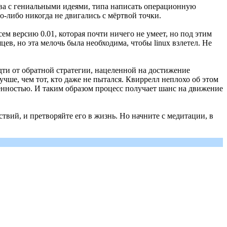
тва с гениальными идеями, типа написать операционную
о-либо никогда не двигались с мёртвой точки.
сем версию 0.01, которая почти ничего не умеет, но под этим
ев, но эта мелочь была необходима, чтобы linux взлетел. Не
идти от обратной стратегии, нацеленной на достижение
лучше, чем тот, кто даже не пытался. Квиррелл неплохо об этом
венностью. И таким образом процесс получает шанс на движение
ствий, и претворяйте его в жизнь. Но начните с медитации, в