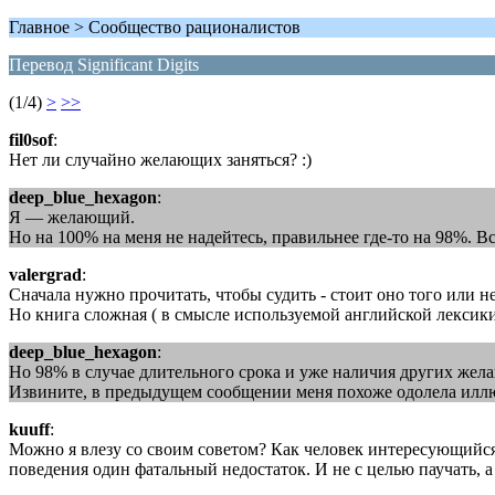
Главное > Сообщество рационалистов
Перевод Significant Digits
(1/4)
>
>>
fil0sof
:
Нет ли случайно желающих заняться? :)
deep_blue_hexagon
:
Я — желающий.
Но на 100% на меня не надейтесь, правильнее где-то на 98%. В
valergrad
:
Сначала нужно прочитать, чтобы судить - стоит оно того или не
Но книга сложная ( в смысле используемой английской лексики )
deep_blue_hexagon
:
Но 98% в случае длительного срока и уже наличия других жел
Извините, в предыдущем сообщении меня похоже одолела иллюзи
kuuff
:
Можно я влезу со своим советом? Как человек интересующийся
поведения один фатальный недостаток. И не с целью паучать, а 