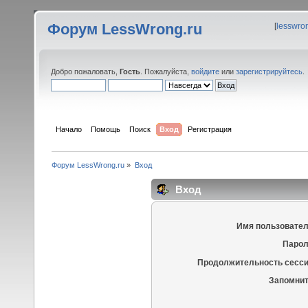
Форум LessWrong.ru
[
lesswro
Добро пожаловать,
Гость
. Пожалуйста,
войдите
или
зарегистрируйтесь
.
Начало
Помощь
Поиск
Вход
Регистрация
Форум LessWrong.ru
»
Вход
Вход
Имя пользовател
Парол
Продолжительность сесси
Запомнит