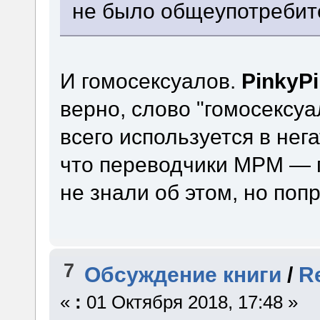
не было общеупотребит
И гомосексуалов.
PinkyP
верно, слово "гомосексу
всего используется в нег
что переводчики МРМ — г
не знали об этом, но поп
7
Обсуждение книги
/
R
«
:
01 Октября 2018, 17:48 »