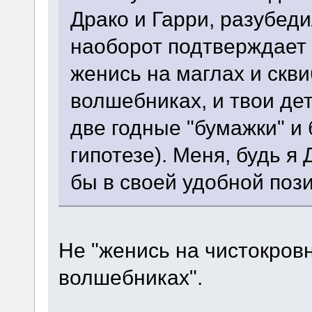
Драко и Гарри, разубед
наоборот подтверждает г
женись на маглах и скв
волшебниках, и твои де
две годные "бумажки" и 
гипотезе). Меня, будь я
бы в своей удобной поз
Не "женись на чистокров
волшебниках".