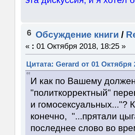
6
Обсуждение книги
/
R
«
:
01 Октября 2018, 18:25 »
Цитата: Gerard от 01 Октября 
И как по Вашему долже
"политкорректный" перев
и гомосексуальных..."? К
конечно, "...прятали цыга
последнее слово во вр