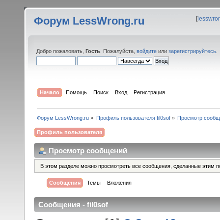
Форум LessWrong.ru
[
lesswro
Добро пожаловать,
Гость
. Пожалуйста,
войдите
или
зарегистрируйтесь
.
Начало
Помощь
Поиск
Вход
Регистрация
Форум LessWrong.ru
»
Профиль пользователя fil0sof
»
Просмотр сообщ
Профиль пользователя
Просмотр сообщений
В этом разделе можно просмотреть все сообщения, сделанные этим п
Сообщения
Темы
Вложения
Сообщения - fil0sof