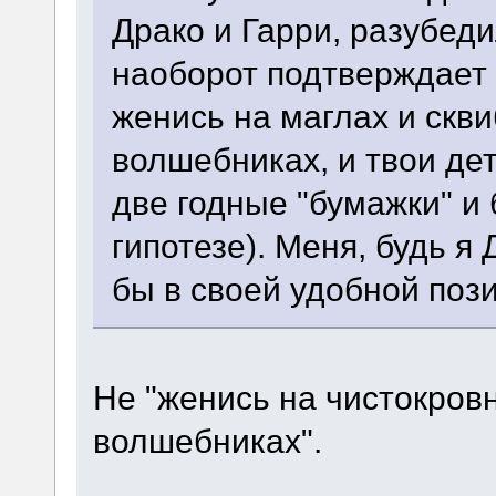
Драко и Гарри, разубед
наоборот подтверждает г
женись на маглах и скв
волшебниках, и твои де
две годные "бумажки" и 
гипотезе). Меня, будь я
бы в своей удобной поз
Не "женись на чистокров
волшебниках".