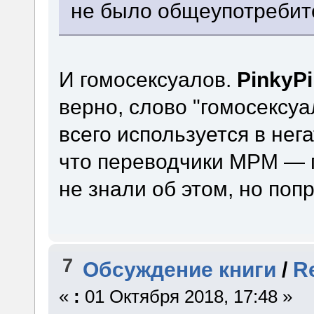
не было общеупотребит
И гомосексуалов.
PinkyP
верно, слово "гомосексу
всего используется в нег
что переводчики МРМ — г
не знали об этом, но поп
7
Обсуждение книги
/
R
«
:
01 Октября 2018, 17:48 »