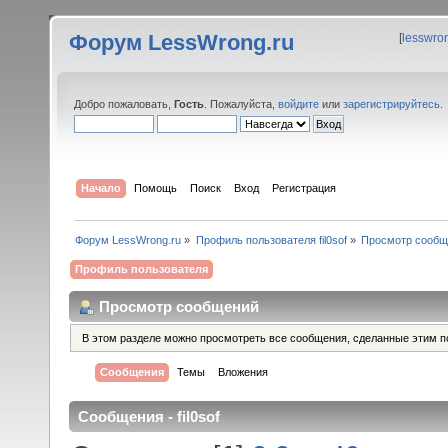
Форум LessWrong.ru
[
lesswro
Добро пожаловать,
Гость
. Пожалуйста,
войдите
или
зарегистрируйтесь
.
Начало
Помощь
Поиск
Вход
Регистрация
Форум LessWrong.ru
»
Профиль пользователя fil0sof
»
Просмотр сообщ
Профиль пользователя
Просмотр сообщений
В этом разделе можно просмотреть все сообщения, сделанные этим п
Сообщения
Темы
Вложения
Сообщения - fil0sof