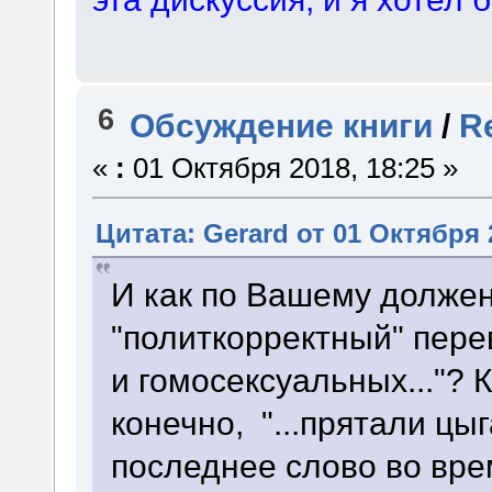
6
Обсуждение книги
/
R
«
:
01 Октября 2018, 18:25 »
Цитата: Gerard от 01 Октября 
И как по Вашему долже
"политкорректный" перев
и гомосексуальных..."? К
конечно, "...прятали цыга
последнее слово во вр