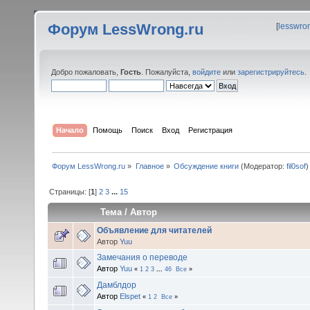
Форум LessWrong.ru
[
lesswro
Добро пожаловать,
Гость
. Пожалуйста,
войдите
или
зарегистрируйтесь
.
Начало
Помощь
Поиск
Вход
Регистрация
Форум LessWrong.ru
»
Главное
»
Обсуждение книги
(Модератор:
fil0sof
)
Страницы: [
1
]
2
3
...
15
Тема
/
Автор
Объявление для читателей
Автор
Yuu
Замечания о переводе
Автор
Yuu
«
1
2
3
...
46
Все
»
Дамблдор
Автор
Elspet
«
1
2
Все
»