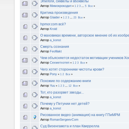
Эпилоги, сиквелы и вбоквелы
Автор
Мимокрокодил
«
1
2
3
...
5
Все
»
Критика произведения
Автор
Glaider
«
1
2
3
...
23
Все
»
hpmor.com всё?
Автор
Kroid
О маховиках времени, авторское мнение об их изобр
Автор
a_konst
Смерть сознания
Автор
Feofilakt
Чем объясняется недостаток мотивации учеников Хо
Автор
Сехметхотеп
«
1
2
3
Все
»
Чего хотят сторонники чистоты крови?
Автор
Pony
«
1
2
Все
»
Похожие по содержанию книги
Автор
Yuu
«
1
2
3
...
12
Все
»
Тот, кто разорвет звезды...
Автор
a_konst
Почему у Петунии нет детей?
Автор
a_konst
Рисованное видео (анимация) на книгу ГПиМРМ
Автор
RomanSergeevCom
Суд Визенгамота и план Квиррелла