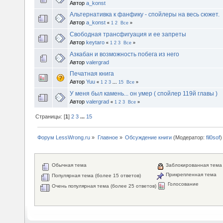
Автор
a_konst
Альтернативка к фанфику - спойлеры на весь сюжет.
Автор
a_konst
«
1
2
Все
»
Свободная трансфигуация и ее запреты
Автор
keytaro
«
1
2
3
Все
»
Азкабан и возможность побега из него
Автор
valergrad
Печатная книга
Автор
Yuu
«
1
2
3
...
15
Все
»
У меня был камень... он умер ( спойлер 119й главы )
Автор
valergrad
«
1
2
3
Все
»
Страницы: [
1
]
2
3
...
15
Форум LessWrong.ru
»
Главное
»
Обсуждение книги
(Модератор:
fil0sof
)
Обычная тема
Заблокированная тема
Прикрепленная тема
Популярная тема (более 15 ответов)
Голосование
Очень популярная тема (более 25 ответов)