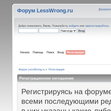
Форум LessWrong.ru
[
lesswro
Добро пожаловать,
Гость
. Пожалуйста,
войдите
или
зарегистрируйтесь
.
Начало
Помощь
Поиск
Вход
Регистрация
Форум LessWrong.ru
»
Регистрация
Регистрационное соглашение
Регистрируясь на форуме
всеми последующими ред
в них указаны какие-либ