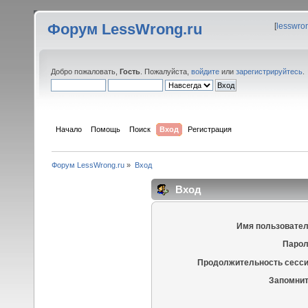
Форум LessWrong.ru
[
lesswro
Добро пожаловать,
Гость
. Пожалуйста,
войдите
или
зарегистрируйтесь
.
Начало
Помощь
Поиск
Вход
Регистрация
Форум LessWrong.ru
»
Вход
Вход
Имя пользовател
Парол
Продолжительность сесси
Запомнит